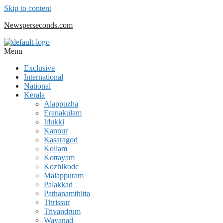
Skip to content
Newsperseconds.com
Menu
Exclusive
International
National
Kerala
Alappuzha
Eranakulam
Idukki
Kannur
Kasaragod
Kollam
Kottayam
Kozhikode
Malappuram
Palakkad
Pathanamthitta
Thrissur
Trivandrum
Wayanad