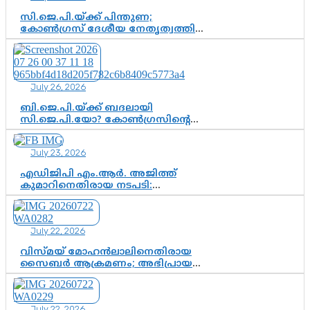
സി.ജെ.പി.യ്ക്ക് പിന്തുണ;
കോൺഗ്രസ് ദേശീയ നേതൃത്വത്തിൽ
ആശങ്കയോ? പാർട്ടിക്കുള്ളിൽ
ഭിന്നാഭിപ്രായമെന്ന വിലയിരുത്തൽ
July 26, 2026
ബി.ജെ.പി.യ്ക്ക് ബദലായി
സി.ജെ.പി.യോ? കോൺഗ്രസിന്റെ
രാഷ്ട്രീയ ഇടം കൈവശപ്പെടുത്താൻ
സിജെപി ഉയർന്നുകഴിഞ്ഞോ?
July 23, 2026
ഇന്ത്യൻ രാഷ്ട്രീയത്തിലെ പുതിയ
വഴിത്തിരിവ്
എഡിജിപി എം.ആർ. അജിത്ത്
കുമാറിനെതിരായ നടപടി:
സസ്പെൻഷനിൽ ഒതുങ്ങുമോ,
അതോ കൂടുതൽ കടുത്ത
നടപടികളിലേക്കോ?
July 22, 2026
വിസ്മയ് മോഹൻലാലിനെതിരായ
സൈബർ ആക്രമണം; അഭിപ്രായ
സ്വാതന്ത്ര്യത്തെ നിശ്ശബ്ദമാക്കുന്ന
ഡിജിറ്റൽ ഗുണ്ടായിസത്തിന് അറുതി
വേണം
July 22, 2026