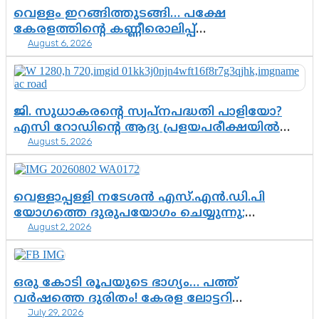
വെള്ളം ഇറങ്ങിത്തുടങ്ങി… പക്ഷേ
കേരളത്തിന്റെ കണ്ണീരൊലിപ്പ്
August 6, 2026
എന്നവസാനിക്കും?
ജി. സുധാകരന്റെ സ്വപ്നപദ്ധതി പാളിയോ?
എസി റോഡിന്റെ ആദ്യ പ്രളയപരീക്ഷയിൽ
August 5, 2026
ഉയരുന്നത് ഗുരുതര ചോദ്യങ്ങൾ
വെള്ളാപ്പള്ളി നടേശൻ എസ്.എൻ.ഡി.പി
യോഗത്തെ ദുരുപയോഗം ചെയ്യുന്നു;
August 2, 2026
ശ്രീനാരായണ പ്രസ്ഥാനത്തെ കാർന്നുതിന്നുന്ന
വിഷവിത്ത്: ഗോകുലം ഗോപാലൻ
ഒരു കോടി രൂപയുടെ ഭാഗ്യം… പത്ത്
വർഷത്തെ ദുരിതം! കേരള ലോട്ടറി
July 29, 2026
സംവിധാനത്തെ ചോദ്യം ചെയ്ത് കോയയുടെ