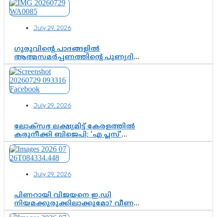
കോയയുടെ പോരാട്ടം
July 29, 2026
ഗുരുവിന്റെ പാദങ്ങളിൽ
ആത്മസമർപ്പണത്തിന്റെ പുണ്യദിനം;
മാതാ അമൃതാനന്ദമയി മഠത്തിൽ
ഭക്തിസാന്ദ്രമായി ഗുരുപൂർണിമ
ആഘോഷം
July 29, 2026
ലോക്സഭ ലക്ഷ്യമിട്ട് കേരളത്തിൽ
കരുനീക്കി ബിജെപി; ‘എ പ്ലസ്’
മണ്ഡലങ്ങളിൽ പ്രമുഖരെ ഇറക്കി
കേന്ദ്രനേതൃത്വം, തിരുവനന്തപുരത്ത്
രാജീവ് ചന്ദ്രശേഖർ, ആറ്റിങ്ങലിൽ
കെ. സുരേന്ദ്രൻ; ആലപ്പുഴയിൽ
July 29, 2026
ശോഭാ സുരേന്ദ്രൻ..
പിണറായി വിജയനെ ഇ.ഡി
നിയമക്കുരുക്കിലാക്കുമോ? വീണ
വിജയൻ മാപ്പുസാക്ഷിയാകുമോ?