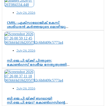
കർത്തയുടെ മൊഴി നിർണായക
വഴിത്തിരിവാകുമോ?
July 26, 2026
CMRL–എക്‌സാലോജിക് കേസ്:
ശശിധരൻ കർത്തയുടെ മൊഴിയുടെ
അടിസ്ഥാനത്തിൽ പിണറായി
വിജയനെ ചോദ്യം ചെയ്യുന്നതിൽ ഉടൻ
തീരുമാനം; വീണയ്‌ക്കെതിരെ
കൂടുതൽ തെളിവുകൾ പരിശോധിച്ച്
ഇഡി
July 26, 2026
സി.ജെ.പി.യ്ക്ക് പിന്തുണ;
കോൺഗ്രസ് ദേശീയ നേതൃത്വത്തിൽ
ആശങ്കയോ? പാർട്ടിക്കുള്ളിൽ
ഭിന്നാഭിപ്രായമെന്ന വിലയിരുത്തൽ
July 26, 2026
ബി.ജെ.പി.യ്ക്ക് ബദലായി
സി.ജെ.പി.യോ? കോൺഗ്രസിന്റെ