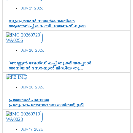
July 21, 2026
സുകുമാരൻ നായർക്കെതിരെ
ആഞ്ഞടിച്ച് കെ.ബി. ഗണേഷ് കുമാർ,
വി.ഡി. സതീശന് പൂർണ പിന്തുണ
July 20, 2026
‘അണ്ണൻ വേൾഡ് കപ്പ് തൂക്കിയപ്പോൾ
അനിയൻ സോഷ്യൽ മീഡിയ തൂക്കി’;
ലാമിൻ യമാലിന്റെ
കിരീടധാരണത്തിനിടെ
ശ്രദ്ധാകേന്ദ്രമായി മൂന്ന് വയസ്സുകാരൻ
July 20, 2026
ചുണക്കുട്ടൻ
പ്രജാതൽപരനായ
പ്രത്യക്ഷപത്മനാഭനെ ഓർത്ത്; ശ്രീ
ചിത്തിര തിരുനാൾ മഹാരാജാവിന്റെ
35-ാം നാടുനീങ്ങൽ ദിനം ഇന്ന്
July 19, 2026