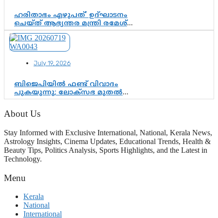
ഹരിതാഭം എഴുപത്’ ഉദ്ഘാടനം
ചെയ്ത് ആഭ്യന്തര മന്ത്രി രമേശ്
ചെന്നിത്തല; ആർ. ഹരികുമാറിന്റെ
സപ്തതി ആഘോഷങ്ങൾക്ക്
പ്രൗഢമായ തുടക്കം
July 19, 2026
ബിജെപിയിൽ ഫണ്ട് വിവാദം
പുകയുന്നു; ലോക്സഭ മുതൽ
നിയമസഭ വരെ 140 മണ്ഡലങ്ങളിലെ
ഫണ്ട് വിനിയോഗം
About Us
പരിശോധിക്കുമോ? കേന്ദ്രത്തിനും
ആർഎസ്എസിനും കേരള
Stay Informed with Exclusive International, National, Kerala News,
ഘടകത്തോട് അതൃപ്തി
Astrology Insights, Cinema Updates, Educational Trends, Health &
Beauty Tips, Politics Analysis, Sports Highlights, and the Latest in
Technology.
Menu
Kerala
National
International