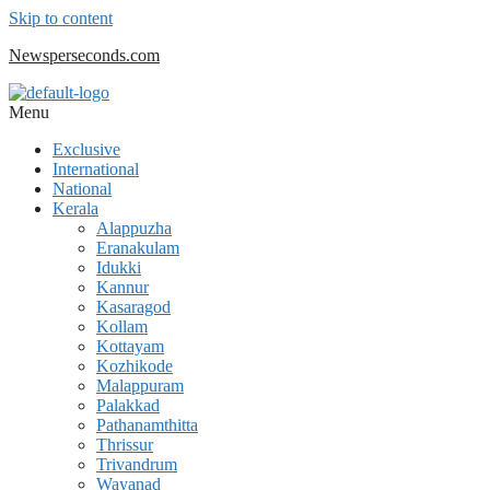
Skip to content
Newsperseconds.com
Menu
Exclusive
International
National
Kerala
Alappuzha
Eranakulam
Idukki
Kannur
Kasaragod
Kollam
Kottayam
Kozhikode
Malappuram
Palakkad
Pathanamthitta
Thrissur
Trivandrum
Wayanad