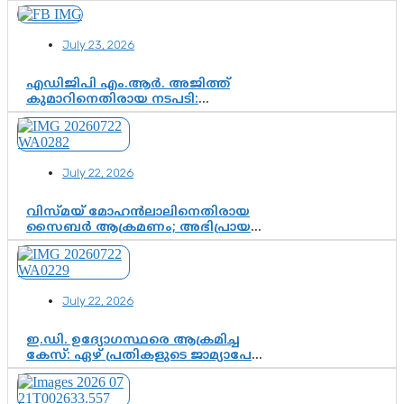
രാഷ്ട്രീയ ഇടം കൈവശപ്പെടുത്താൻ
സിജെപി ഉയർന്നുകഴിഞ്ഞോ?
ഇന്ത്യൻ രാഷ്ട്രീയത്തിലെ പുതിയ
July 23, 2026
വഴിത്തിരിവ്
എഡിജിപി എം.ആർ. അജിത്ത്
കുമാറിനെതിരായ നടപടി:
സസ്പെൻഷനിൽ ഒതുങ്ങുമോ,
അതോ കൂടുതൽ കടുത്ത
നടപടികളിലേക്കോ?
July 22, 2026
വിസ്മയ് മോഹൻലാലിനെതിരായ
സൈബർ ആക്രമണം; അഭിപ്രായ
സ്വാതന്ത്ര്യത്തെ നിശ്ശബ്ദമാക്കുന്ന
ഡിജിറ്റൽ ഗുണ്ടായിസത്തിന് അറുതി
വേണം
July 22, 2026
ഇ.ഡി. ഉദ്യോഗസ്ഥരെ ആക്രമിച്ച
കേസ്: ഏഴ് പ്രതികളുടെ ജാമ്യാപേക്ഷ
വീണ്ടും തള്ളി; അന്വേഷണം തുടരാൻ
കോടതി അനുമതി