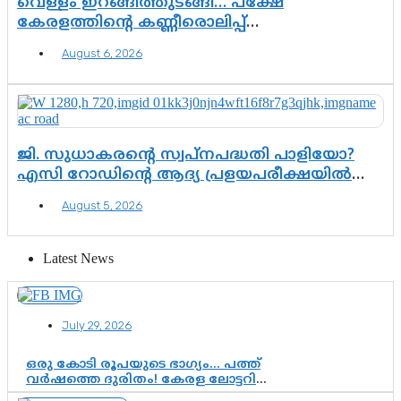
വെള്ളം ഇറങ്ങിത്തുടങ്ങി… പക്ഷേ
കേരളത്തിന്റെ കണ്ണീരൊലിപ്പ്
എന്നവസാനിക്കും?
August 6, 2026
ജി. സുധാകരന്റെ സ്വപ്നപദ്ധതി പാളിയോ?
എസി റോഡിന്റെ ആദ്യ പ്രളയപരീക്ഷയിൽ
ഉയരുന്നത് ഗുരുതര ചോദ്യങ്ങൾ
August 5, 2026
Latest News
July 29, 2026
ഒരു കോടി രൂപയുടെ ഭാഗ്യം… പത്ത്
വർഷത്തെ ദുരിതം! കേരള ലോട്ടറി
സംവിധാനത്തെ ചോദ്യം ചെയ്ത്