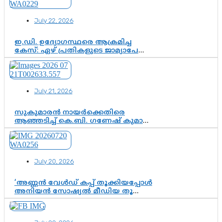
വേണം
July 22, 2026
ഇ.ഡി. ഉദ്യോഗസ്ഥരെ ആക്രമിച്ച
കേസ്: ഏഴ് പ്രതികളുടെ ജാമ്യാപേക്ഷ
വീണ്ടും തള്ളി; അന്വേഷണം തുടരാൻ
കോടതി അനുമതി
July 21, 2026
സുകുമാരൻ നായർക്കെതിരെ
ആഞ്ഞടിച്ച് കെ.ബി. ഗണേഷ് കുമാർ,
വി.ഡി. സതീശന് പൂർണ പിന്തുണ
July 20, 2026
‘അണ്ണൻ വേൾഡ് കപ്പ് തൂക്കിയപ്പോൾ
അനിയൻ സോഷ്യൽ മീഡിയ തൂക്കി’;
ലാമിൻ യമാലിന്റെ
കിരീടധാരണത്തിനിടെ
ശ്രദ്ധാകേന്ദ്രമായി മൂന്ന് വയസ്സുകാരൻ