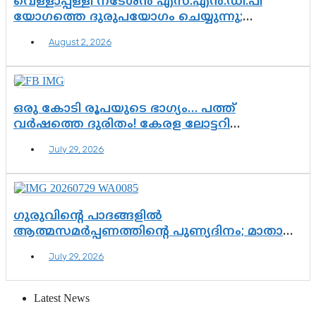
വെള്ളാപ്പള്ളി നടേശൻ എസ്.എൻ.ഡി.പി
യോഗത്തെ ദുരുപയോഗം ചെയ്യുന്നു;
ശ്രീനാരായണ പ്രസ്ഥാനത്തെ കാർന്നുതിന്നുന്ന
August 2, 2026
വിഷവിത്ത്: ഗോകുലം ഗോപാലൻ
ഒരു കോടി രൂപയുടെ ഭാഗ്യം… പത്ത്
വർഷത്തെ ദുരിതം! കേരള ലോട്ടറി
സംവിധാനത്തെ ചോദ്യം ചെയ്ത് കോയയുടെ
July 29, 2026
പോരാട്ടം
ഗുരുവിന്റെ പാദങ്ങളിൽ
ആത്മസമർപ്പണത്തിന്റെ പുണ്യദിനം; മാതാ
അമൃതാനന്ദമയി മഠത്തിൽ ഭക്തിസാന്ദ്രമായി
July 29, 2026
ഗുരുപൂർണിമ ആഘോഷം
Latest News