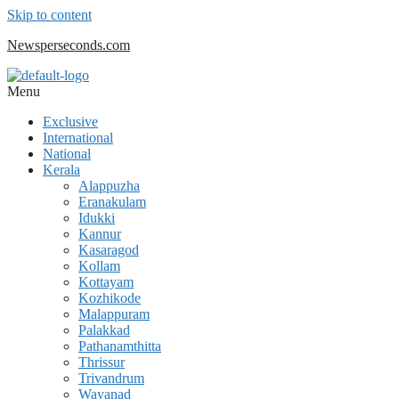
Skip to content
Newsperseconds.com
Menu
Exclusive
International
National
Kerala
Alappuzha
Eranakulam
Idukki
Kannur
Kasaragod
Kollam
Kottayam
Kozhikode
Malappuram
Palakkad
Pathanamthitta
Thrissur
Trivandrum
Wayanad