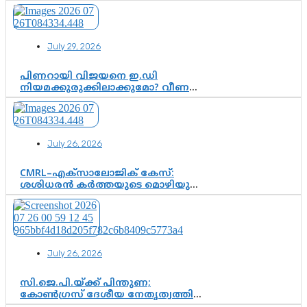
July 29, 2026
പിണറായി വിജയനെ ഇ.ഡി
നിയമക്കുരുക്കിലാക്കുമോ? വീണ
വിജയൻ മാപ്പുസാക്ഷിയാകുമോ?
കർത്തയുടെ മൊഴി നിർണായക
വഴിത്തിരിവാകുമോ?
July 26, 2026
CMRL–എക്‌സാലോജിക് കേസ്:
ശശിധരൻ കർത്തയുടെ മൊഴിയുടെ
അടിസ്ഥാനത്തിൽ പിണറായി
വിജയനെ ചോദ്യം ചെയ്യുന്നതിൽ ഉടൻ
തീരുമാനം; വീണയ്‌ക്കെതിരെ
കൂടുതൽ തെളിവുകൾ പരിശോധിച്ച്
ഇഡി
July 26, 2026
സി.ജെ.പി.യ്ക്ക് പിന്തുണ;
കോൺഗ്രസ് ദേശീയ നേതൃത്വത്തിൽ
ആശങ്കയോ? പാർട്ടിക്കുള്ളിൽ