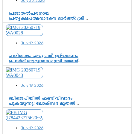
July 20, 2026
ചുണക്കുട്ടൻ
പ്രജാതൽപരനായ
പ്രത്യക്ഷപത്മനാഭനെ ഓർത്ത്; ശ്രീ
ചിത്തിര തിരുനാൾ മഹാരാജാവിന്റെ
35-ാം നാടുനീങ്ങൽ ദിനം ഇന്ന്
July 19, 2026
ഹരിതാഭം എഴുപത്’ ഉദ്ഘാടനം
ചെയ്ത് ആഭ്യന്തര മന്ത്രി രമേശ്
ചെന്നിത്തല; ആർ. ഹരികുമാറിന്റെ
സപ്തതി ആഘോഷങ്ങൾക്ക്
പ്രൗഢമായ തുടക്കം
July 19, 2026
ബിജെപിയിൽ ഫണ്ട് വിവാദം
പുകയുന്നു; ലോക്സഭ മുതൽ
നിയമസഭ വരെ 140 മണ്ഡലങ്ങളിലെ
ഫണ്ട് വിനിയോഗം
പരിശോധിക്കുമോ? കേന്ദ്രത്തിനും
ആർഎസ്എസിനും കേരള
July 19, 2026
ഘടകത്തോട് അതൃപ്തി