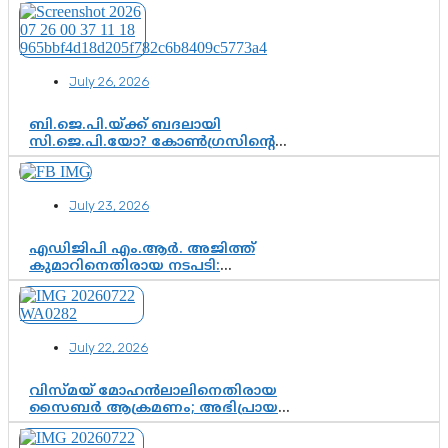
ഭിന്നാഭിപ്രായമെന്ന വിലയിരുത്തൽ
July 26, 2026
ബി.ജെ.പി.യ്ക്ക് ബദലായി
സി.ജെ.പി.യോ? കോൺഗ്രസിന്റെ
രാഷ്ട്രീയ ഇടം കൈവശപ്പെടുത്താൻ
സിജെപി ഉയർന്നുകഴിഞ്ഞോ?
ഇന്ത്യൻ രാഷ്ട്രീയത്തിലെ പുതിയ
July 23, 2026
വഴിത്തിരിവ്
എഡിജിപി എം.ആർ. അജിത്ത്
കുമാറിനെതിരായ നടപടി:
സസ്പെൻഷനിൽ ഒതുങ്ങുമോ,
അതോ കൂടുതൽ കടുത്ത
നടപടികളിലേക്കോ?
July 22, 2026
വിസ്മയ് മോഹൻലാലിനെതിരായ
സൈബർ ആക്രമണം; അഭിപ്രായ
സ്വാതന്ത്ര്യത്തെ നിശ്ശബ്ദമാക്കുന്ന
ഡിജിറ്റൽ ഗുണ്ടായിസത്തിന് അറുതി