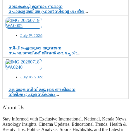
ലോകകപ്പ് മൂന്നാം സ്ഥാന
പോരാട്ടത്തിൽ ഫ്രാൻസിന്റെ ഗംഭീര
തിരിച്ചുവരവ്; ഗോൾവേട്ടയിൽ
മെസ്സിയെ മറികടന്ന് എംബാപ്പെ
July 19, 2026
സിപിഐയുടെ യുവജന
സംഘടനയ്ക്ക് ജീവൻ വെച്ചോ?;
ജിസ്മോന്റെ വിമർശനം രാഷ്ട്രീയ
ഇരട്ടത്താപ്പെന്ന് ചർച്ച
July 18, 2026
മലയാള സിനിമയുടെ അഭിമാന
നിമിഷം; പുരസ്‌കാരം
ആഘോഷമാകട്ടെ, മികവ് ശീലമാകട്ടെ
About Us
Stay Informed with Exclusive International, National, Kerala News,
Astrology Insights, Cinema Updates, Educational Trends, Health &
Beauty Tips, Politics Analysis, Sports Highlights, and the Latest in