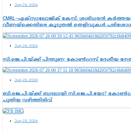
July 26, 2026
CMRL–എക്‌സാലോജിക് കേസ്: ശശിധരൻ കർത്തയുട
വീണയ്‌ക്കെതിരെ കൂടുതൽ തെളിവുകൾ പരിശോധിച
July 26, 2026
സി.ജെ.പി.യ്ക്ക് പിന്തുണ; കോൺഗ്രസ് ദേശീയ നേതൃ
July 26, 2026
ബി.ജെ.പി.യ്ക്ക് ബദലായി സി.ജെ.പി.യോ? കോൺഗ്ര
പുതിയ വഴിത്തിരിവ്
July 23, 2026