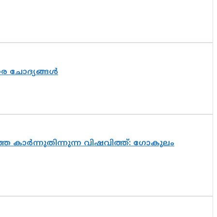
തര ചോദ്യങ്ങൾ
െ കാർന്നുതിന്നുന്ന വിഷവിത്ത്: ഗോകുലം