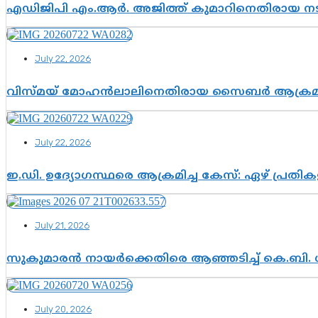
എഡിജിപി എം.ആർ. അജിത്ത് കുമാറിനെതിരായ 
July 22, 2026
വിസ്മയ് മോഹൻലാലിനെതിരായ സൈബർ ആക്രമണം; അഭി
July 22, 2026
ഇ.ഡി. ഉദ്യോഗസ്ഥരെ ആക്രമിച്ച കേസ്: ഏഴ് പ്രത
July 21, 2026
സുകുമാരൻ നായർക്കെതിരെ ആഞ്ഞടിച്ച് കെ.ബി. 
July 20, 2026