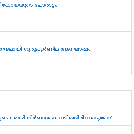
ത് കോയയുടെ പോരാട്ടം
ിസാന്ദ്രമായി ഗുരുപൂർണിമ ആഘോഷം
യുടെ മൊഴി നിർണായക വഴിത്തിരിവാകുമോ?