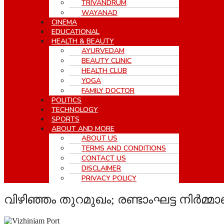
TRIVANDRUM
WAYANAD
CINEMA
EDUCATIONAL
HEALTH & BEAUTY
AYURVEDAM
BEAUTY CLINIC
HEALTH CLUB
YOGA
FAMILY DOCTOR
POLITICS
TECHNOLOGY
SPORTS
ABOUT AND MORE
ABOUT US
TERMS AND CONDITIONS
CONTACT US
DISCLAIMER
PRIVACY POLICY
വിഴിഞ്ഞം തുറമുഖം; രണ്ടാംഘട്ട നിര്‍മ