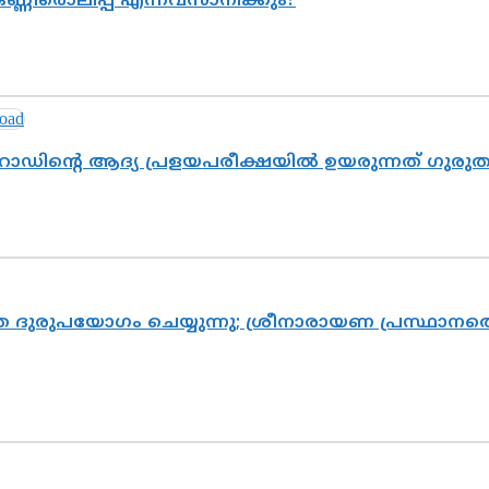
ണ്ണീരൊലിപ്പ് എന്നവസാനിക്കും?
റോഡിന്റെ ആദ്യ പ്രളയപരീക്ഷയിൽ ഉയരുന്നത് ഗുരു
ദുരുപയോഗം ചെയ്യുന്നു; ശ്രീനാരായണ പ്രസ്ഥാനത്ത