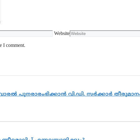
Website
me I comment.
ൽവാരൽ പുനരാരംഭിക്കാൻ വി.ഡി. സർക്കാർ തീരുമാന