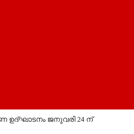
്മാണ ഉദ്ഘാടനം ജനുവരി 24 ന്