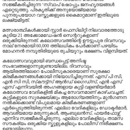
സജ്ജീകരിച്ചിരുന്ന ‘സ്വാപ് ഷോപ്പും ജനഹൃദയങ്ങൾ
ഏറ്റെടുത്തു. പ്രകൃതിക്ക് അനുയോജ്യമായ
പുനരുപയോഗ വസ്തുക്കളുടെ കൈമാറ്റമാണ് ഇതിലൂടെ
ലക്ഷ്യമിട്ടത്.
മത്സരാത്ഥികൾക്കായി സ്റ്റാർ ഫെസിലിറ്റി നിലവാരത്തോടു
കൂടിയ 21 അക്കോമഡേഷൻ സെന്ററുകളാണ്
ഒരുക്കിയിരുന്നത്. കലോത്സവത്തിന്റെ ഊട്ടുപുര ദിവസവും
നാല് നേരമായി 60,000 ത്തിലധികം പേർക്കാണ് പഴയിടം
മോഹനൻ നമ്പൂതിരിയുടെ രുചിയൂറും ഭക്ഷണം വിളമ്പിയത്.
കലോത്സവവുമായി ബന്ധപ്പെട്ട് അനിഷ്ട
സംഭവങ്ങളൊന്നുമുണ്ടായില്ല. ദിവസവും
ആയിരത്തിലേറെ പോലീസുകാരെയാണ് സുരക്ഷാ
ക്രമീകരണങ്ങള്‍ക്കായി നിയോഗിച്ചിരുന്നത്. എസ് പി സി,
എന്‍ സി സി, സ്‌കൗട്ട്‌സ് ആന്‍ഡ് ഗൈഡ്‌സ്, എന്‍ എസ്
എസ് എന്നിവയിൽ അംഗങ്ങളായ കുട്ടി വളണ്ടിയര്‍മാർ
കലോത്സവ വേദികളിൽ മികച്ച സേവനമാണ് കാഴ്ചവച്ചത്.
കുട്ടികളുടെ സുരക്ഷയ്ക്കും ആരോഗ്യത്തിനും മുൻഗണന
നൽകിക്കൊണ്ട് വിപുലമായ ക്രമീകരണങ്ങളാണ്
ഏർപ്പെടുത്തിയിരുന്നത്. എല്ലാ വേദികളിലും ഡോക്ടർമാർ,
ആവശ്യമായ മരുന്നുകൾ, ആംബുലൻസ്, ഫയർഫോഴ്സ്
എന്നിവ സജ്ജീകരിച്ചിരുന്നു. എല്ലാ വേദികളിലും താമസ
സൗകര്യം ഒരുക്കിയ സ്കൂളുകളിലും പോലീസ് നിരീക്ഷണം
ഉണ്ടായിരുന്നു.