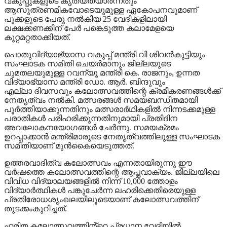
വകുപ്പുകളുടെ കൃത്യതയാര്‍ന്നതും
ആസൂത്രണമികവോടെയുമുള്ള ഏകോപനവുമാണ്
പൂക്കളുടെ പേരു നൽകിയ 25 വേദികളിലായി
ലക്ഷക്കണക്കിന് പേര്‍ പങ്കെടുത്ത കലാമേളയെ
കുറ്റമറ്റതാക്കിയത്.
പൊതുവിദ്യാഭ്യാസ വകുപ്പ് മന്ത്രി വി ശിവന്‍കുട്ടിയും
സംഘാടക സമിതി ചെയര്‍മാനും ജില്ലയുടെ
ചുമതലയുമുള്ള റവന്യൂ മന്ത്രി കെ. രാജനും, ഉന്നത
വിദ്യാഭ്യാസ മന്ത്രി ഡോ. ആർ. ബിന്ദുവും
എല്ലാ ദിവസവും കലോത്സവത്തിന്റെ ക്രമീകരണങ്ങള്‍ക്ക്
നേതൃത്വം നല്‍കി. മത്സരങ്ങള്‍ സമയബന്ധിതമായി
പൂര്‍ത്തിയാക്കുന്നതിനും മത്സരാര്‍ഥികളില്‍ നിന്നടക്കമുള്ള
പരാതികള്‍ പരിഹരിക്കുന്നതിനുമായി പ്രതിദിന
അവലോകനയോഗങ്ങള്‍ ചേര്‍ന്നു. സമയക്രമം
ഉറപ്പാക്കാന്‍ മന്ത്രിമാരുടെ നേതൃത്വത്തിലുള്ള സംഘാടക
സമിതിയാണ് മുന്‍കൈയെടുത്തത്.
ഉത്തരവാദിത്വ കലോത്സവം എന്നതായിരുന്നു ഈ
വർഷത്തെ കലോത്സവത്തിന്റെ ആപ്തവാക്യം. ജില്ലയിലെ
വിവിധ വിദ്യാലയങ്ങളിൽ നിന്ന് 10,000 ത്തോളം
വിദ്യാർത്ഥികൾ പങ്കുചേർന്ന ലഹരിക്കെതിരെയുള്ള
പ്രതിരോധശൃംഖലയിലൂടെയാണ് കലോത്സവത്തിന്
തുടക്കംകുറിച്ചത്.
ഹരിത കലോത്സവത്തിൻ്റെ പ്രധാന വേദിയിൽ