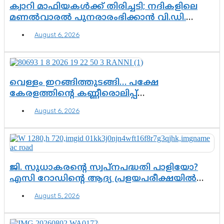
ക്വാറി മാഫിയകൾക്ക് തിരിച്ചടി; നദികളിലെ
മണൽവാരൽ പുനരാരംഭിക്കാൻ വി.ഡി.
സർക്കാർ തീരുമാനം
August 6, 2026
വെള്ളം ഇറങ്ങിത്തുടങ്ങി… പക്ഷേ
കേരളത്തിന്റെ കണ്ണീരൊലിപ്പ്
എന്നവസാനിക്കും?
August 6, 2026
ജി. സുധാകരന്റെ സ്വപ്നപദ്ധതി പാളിയോ?
എസി റോഡിന്റെ ആദ്യ പ്രളയപരീക്ഷയിൽ
ഉയരുന്നത് ഗുരുതര ചോദ്യങ്ങൾ
August 5, 2026