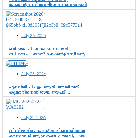
കോൺഗ്രസ് ദേശീയ നേതൃത്വത്തിൽ
ആശങ്കയോ? പാർട്ടിക്കുള്ളിൽ
ഭിന്നാഭിപ്രായമെന്ന വിലയിരുത്തൽ
July 26, 2026
ബി.ജെ.പി.യ്ക്ക് ബദലായി
സി.ജെ.പി.യോ? കോൺഗ്രസിന്റെ
രാഷ്ട്രീയ ഇടം കൈവശപ്പെടുത്താൻ
സിജെപി ഉയർന്നുകഴിഞ്ഞോ?
ഇന്ത്യൻ രാഷ്ട്രീയത്തിലെ പുതിയ
July 23, 2026
വഴിത്തിരിവ്
എഡിജിപി എം.ആർ. അജിത്ത്
കുമാറിനെതിരായ നടപടി:
സസ്പെൻഷനിൽ ഒതുങ്ങുമോ,
അതോ കൂടുതൽ കടുത്ത
നടപടികളിലേക്കോ?
July 22, 2026
വിസ്മയ് മോഹൻലാലിനെതിരായ
സൈബർ ആക്രമണം; അഭിപ്രായ