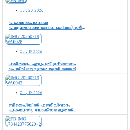
കിരീടധാരണത്തിനിടെ
ശ്രദ്ധാകേന്ദ്രമായി മൂന്ന് വയസ്സുകാരൻ
July 20, 2026
ചുണക്കുട്ടൻ
പ്രജാതൽപരനായ
പ്രത്യക്ഷപത്മനാഭനെ ഓർത്ത്; ശ്രീ
ചിത്തിര തിരുനാൾ മഹാരാജാവിന്റെ
35-ാം നാടുനീങ്ങൽ ദിനം ഇന്ന്
July 19, 2026
ഹരിതാഭം എഴുപത്’ ഉദ്ഘാടനം
ചെയ്ത് ആഭ്യന്തര മന്ത്രി രമേശ്
ചെന്നിത്തല; ആർ. ഹരികുമാറിന്റെ
സപ്തതി ആഘോഷങ്ങൾക്ക്
പ്രൗഢമായ തുടക്കം
July 19, 2026
ബിജെപിയിൽ ഫണ്ട് വിവാദം
പുകയുന്നു; ലോക്സഭ മുതൽ
നിയമസഭ വരെ 140 മണ്ഡലങ്ങളിലെ
ഫണ്ട് വിനിയോഗം
പരിശോധിക്കുമോ? കേന്ദ്രത്തിനും