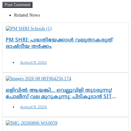
Related News
PM SHRI: പദ്ധതിയേക്കാൾ വലുതാകരുത്
രാഷ്ട്രീയ തർക്കം
August 8, 2026
ഒളിവിൽ ആയങ്കി… വെല്ലുവിളി തുടരുന്നു!
പോലീസ് വല മുറുകുന്നു; പിടികൂടാൻ SIT
രംഗത്ത്. ഇനി ചോദ്യം ആയങ്കി എവിടെ
August 8, 2026
എന്നത് മാത്രം അല്ല—ആയങ്കി
കസ്റ്റഡിയിലായാൽ പുറത്തുവരുക
എന്തൊക്കെ വിവരങ്ങൾ?”