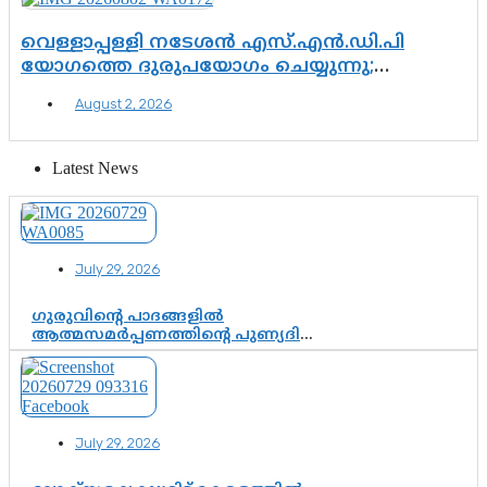
വെള്ളാപ്പള്ളി നടേശൻ എസ്.എൻ.ഡി.പി
യോഗത്തെ ദുരുപയോഗം ചെയ്യുന്നു;
ശ്രീനാരായണ പ്രസ്ഥാനത്തെ കാർന്നുതിന്നുന്ന
August 2, 2026
വിഷവിത്ത്: ഗോകുലം ഗോപാലൻ
Latest News
July 29, 2026
ഗുരുവിന്റെ പാദങ്ങളിൽ
ആത്മസമർപ്പണത്തിന്റെ പുണ്യദിനം;
മാതാ അമൃതാനന്ദമയി മഠത്തിൽ
ഭക്തിസാന്ദ്രമായി ഗുരുപൂർണിമ
ആഘോഷം
July 29, 2026