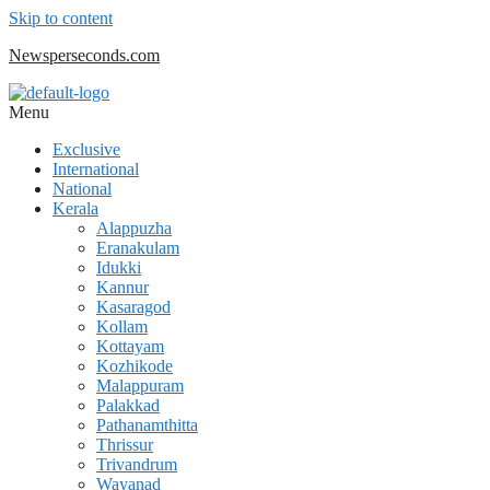
Skip to content
Newsperseconds.com
Menu
Exclusive
International
National
Kerala
Alappuzha
Eranakulam
Idukki
Kannur
Kasaragod
Kollam
Kottayam
Kozhikode
Malappuram
Palakkad
Pathanamthitta
Thrissur
Trivandrum
Wayanad