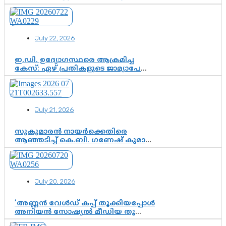
സ്വാതന്ത്ര്യത്തെ നിശ്ശബ്ദമാക്കുന്ന
ഡിജിറ്റൽ ഗുണ്ടായിസത്തിന് അറുതി
വേണം
July 22, 2026
ഇ.ഡി. ഉദ്യോഗസ്ഥരെ ആക്രമിച്ച
കേസ്: ഏഴ് പ്രതികളുടെ ജാമ്യാപേക്ഷ
വീണ്ടും തള്ളി; അന്വേഷണം തുടരാൻ
കോടതി അനുമതി
July 21, 2026
സുകുമാരൻ നായർക്കെതിരെ
ആഞ്ഞടിച്ച് കെ.ബി. ഗണേഷ് കുമാർ,
വി.ഡി. സതീശന് പൂർണ പിന്തുണ
July 20, 2026
‘അണ്ണൻ വേൾഡ് കപ്പ് തൂക്കിയപ്പോൾ
അനിയൻ സോഷ്യൽ മീഡിയ തൂക്കി’;
ലാമിൻ യമാലിന്റെ