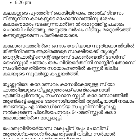
6:26 pm
കലകളുടെ പൂരത്തിന് കൊടിയിറക്കം. അഞ്ച് ദിവസം
നീണ്ടുനിന്ന കലകളുടെ മഹോത്സവത്തിനു ശേഷം
കലാകൗമാരം വടക്കുന്നാഥൻ്റെ തിരുമുറ്റത്ത് ഉപചാരം
ചൊല്ലി പിരിഞ്ഞു, അടുത്ത വർഷം വീണ്ടും മറ്റൊരിടത്ത്
കണ്ടുമുട്ടാമെന്ന പ്രതീക്ഷയോടെ.
കലോത്സവത്തിൻ്റെ ഒന്നാം വേദിയായ സൂര്യകാന്തിയിൽ
തിങ്ങിനിറഞ്ഞ ആയിരങ്ങളെ സാക്ഷിയാക്കി തൃശൂർ
വെസ്റ്റ്ഫോർട്ട്‌ സെന്റ് ആൻസ് കോൺവെൻ്റ് ഗേൾസ്
ഹൈസ്കൂൾ പത്താം തരം വിദ്യാർത്ഥിനി നാസ്നിൻ തോമസ്
സംഗീതമഴ തീർത്ത സായാഹ്നത്തിൽ കണ്ണൂർ ജില്ല
കലയുടെ സുവർണ്ണ കപ്പുയർത്തി.
തൃശ്ശൂരിലെ കലോത്സവം കാസർകോടുള്ള സിയാ
ഫാത്തിമയുടെ വീട്ടുമുറ്റത്തേക്ക് ഓൺലൈനായി
എത്തിച്ചേർന്നതും, സംസ്ഥാന സ്കൂൾ കലോത്സവത്തിൽ
ആൺകുട്ടികളുടെ ഭരതനാട്യത്തിൽ തുടർച്ചയായി നാലാം
തവണയും എ ഗ്രേഡ് നേടിയ സച്ചുവിന് വീടുവച്ചു
നൽകുമെന്ന പ്രഖ്യാപനവും 64-ാമത് സ്കൂൾ കലാ
മാമാങ്കത്തിൻ്റെ മാറ്റുകൂട്ടി.
പൊതുവിദ്യാഭ്യാസ വകുപ്പിന് ഒപ്പം പോലീസ് –
ആരോഗ്യ-അഗ്‌നിരക്ഷ തുടങ്ങി വിവിധ സര്‍ക്കാര്‍