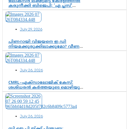
ലോക്സഭ ലക്ഷ്യമിട്ട് കേരളത്തിൽ
കരുനീക്കി ബിജെപി; ‘എ പ്ലസ്’
മണ്ഡലങ്ങളിൽ പ്രമുഖരെ ഇറക്കി
കേന്ദ്രനേതൃത്വം, തിരുവനന്തപുരത്ത്
രാജീവ് ചന്ദ്രശേഖർ, ആറ്റിങ്ങലിൽ
കെ. സുരേന്ദ്രൻ; ആലപ്പുഴയിൽ
July 29, 2026
ശോഭാ സുരേന്ദ്രൻ..
പിണറായി വിജയനെ ഇ.ഡി
നിയമക്കുരുക്കിലാക്കുമോ? വീണ
വിജയൻ മാപ്പുസാക്ഷിയാകുമോ?
കർത്തയുടെ മൊഴി നിർണായക
വഴിത്തിരിവാകുമോ?
July 26, 2026
CMRL–എക്‌സാലോജിക് കേസ്:
ശശിധരൻ കർത്തയുടെ മൊഴിയുടെ
അടിസ്ഥാനത്തിൽ പിണറായി
വിജയനെ ചോദ്യം ചെയ്യുന്നതിൽ ഉടൻ
തീരുമാനം; വീണയ്‌ക്കെതിരെ
കൂടുതൽ തെളിവുകൾ പരിശോധിച്ച്
ഇഡി
July 26, 2026
സി.ജെ.പി.യ്ക്ക് പിന്തുണ;