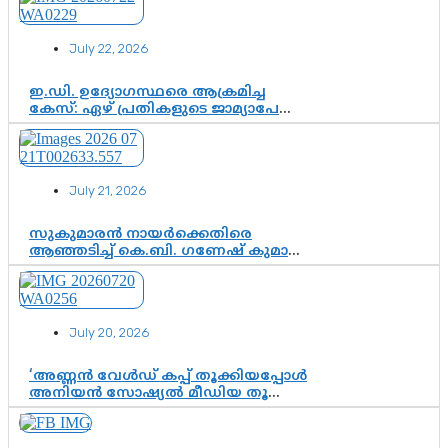
ഡിജിറ്റൽ ഗുണ്ടായിസത്തിന് അറുതി
വേണം
July 22, 2026
ഇ.ഡി. ഉദ്യോഗസ്ഥരെ ആക്രമിച്ച
കേസ്: ഏഴ് പ്രതികളുടെ ജാമ്യാപേക്ഷ
വീണ്ടും തള്ളി; അന്വേഷണം തുടരാൻ
കോടതി അനുമതി
July 21, 2026
സുകുമാരൻ നായർക്കെതിരെ
ആഞ്ഞടിച്ച് കെ.ബി. ഗണേഷ് കുമാർ,
വി.ഡി. സതീശന് പൂർണ പിന്തുണ
July 20, 2026
‘അണ്ണൻ വേൾഡ് കപ്പ് തൂക്കിയപ്പോൾ
അനിയൻ സോഷ്യൽ മീഡിയ തൂക്കി’;
ലാമിൻ യമാലിന്റെ
കിരീടധാരണത്തിനിടെ
ശ്രദ്ധാകേന്ദ്രമായി മൂന്ന് വയസ്സുകാരൻ