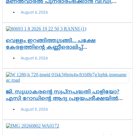
മണൽവാരൽ പുനരാരംഭിക്കാൻ വി.ഡി.
സർക്കാർ തീരുമാനം
August 6, 2026
വെള്ളം ഇറങ്ങിത്തുടങ്ങി… പക്ഷേ
കേരളത്തിന്റെ കണ്ണീരൊലിപ്പ്
എന്നവസാനിക്കും?
August 6, 2026
ജി. സുധാകരന്റെ സ്വപ്നപദ്ധതി പാളിയോ?
എസി റോഡിന്റെ ആദ്യ പ്രളയപരീക്ഷയിൽ
ഉയരുന്നത് ഗുരുതര ചോദ്യങ്ങൾ
August 5, 2026