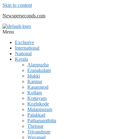
Skip to content
Newsperseconds.com
Menu
Exclusive
International
National
Kerala
Alappuzha
Eranakulam
Idukki
Kannur
Kasaragod
Kollam
Kottayam
Kozhikode
Malappuram
Palakkad
Pathanamthitta
Thrissur
Trivandrum
Wayanad