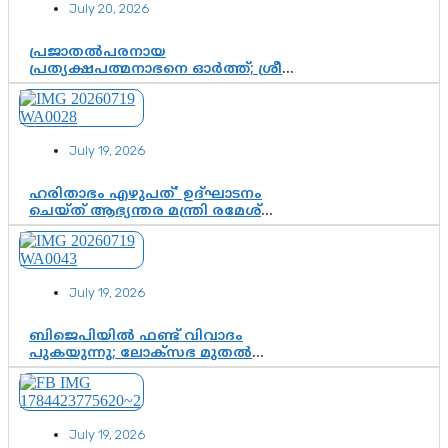
July 20, 2026
ചുണക്കുട്ടൻ
പ്രജാതൽപരനായ
പ്രത്യക്ഷപത്മനാഭനെ ഓർത്ത്; ശ്രീ
ചിത്തിര തിരുനാൾ മഹാരാജാവിന്റെ
35-ാം നാടുനീങ്ങൽ ദിനം ഇന്ന്
July 19, 2026
ഹരിതാഭം എഴുപത്’ ഉദ്ഘാടനം
ചെയ്ത് ആഭ്യന്തര മന്ത്രി രമേശ്
ചെന്നിത്തല; ആർ. ഹരികുമാറിന്റെ
സപ്തതി ആഘോഷങ്ങൾക്ക്
പ്രൗഢമായ തുടക്കം
July 19, 2026
ബിജെപിയിൽ ഫണ്ട് വിവാദം
പുകയുന്നു; ലോക്സഭ മുതൽ
നിയമസഭ വരെ 140 മണ്ഡലങ്ങളിലെ
ഫണ്ട് വിനിയോഗം
പരിശോധിക്കുമോ? കേന്ദ്രത്തിനും
ആർഎസ്എസിനും കേരള
July 19, 2026
ഘടകത്തോട് അതൃപ്തി