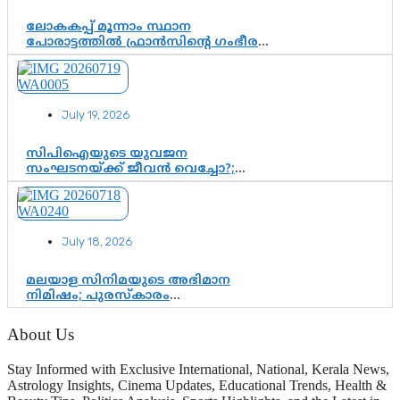
ലോകകപ്പ് മൂന്നാം സ്ഥാന
പോരാട്ടത്തിൽ ഫ്രാൻസിന്റെ ഗംഭീര
തിരിച്ചുവരവ്; ഗോൾവേട്ടയിൽ
മെസ്സിയെ മറികടന്ന് എംബാപ്പെ
July 19, 2026
സിപിഐയുടെ യുവജന
സംഘടനയ്ക്ക് ജീവൻ വെച്ചോ?;
ജിസ്മോന്റെ വിമർശനം രാഷ്ട്രീയ
ഇരട്ടത്താപ്പെന്ന് ചർച്ച
July 18, 2026
മലയാള സിനിമയുടെ അഭിമാന
നിമിഷം; പുരസ്‌കാരം
ആഘോഷമാകട്ടെ, മികവ് ശീലമാകട്ടെ
About Us
Stay Informed with Exclusive International, National, Kerala News,
Astrology Insights, Cinema Updates, Educational Trends, Health &