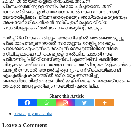
22, 27, 28 തീയതികളില്‍ നയപ്രഖ്യാപന
പ്രസംഗത്തിനുള്ള നന്ദിപ്രമേയ ചര്‍ച്ചയാണ്. 29ന്
ധനമന്ത്രി കെ എന്‍ ബാലഗോപാല്‍ സംസ്ഥാന ബജറ്റ്
അവതരിപ്പിക്കും. ജീവനക്കാരുടെയും അധ്യാപകരുടെയും
അഷ്വേര്‍ഡ് പെന്‍ഷന്‍ സ്‌കീം ഉള്‍പ്പെടെ വിവിധ
പദ്ധതികളുടെ പ്രഖ്യാപനം ബജറ്റിലുണ്ടാകും.
മാര്‍ച്ച് 26ന് സഭ പിരിയും. അതിനിടയില്‍ തെരഞ്ഞെടുപ്പു
പ്രഖ്യാപനമുണ്ടായാല്‍ സമ്മേളനം വെട്ടിച്ചുരുക്കും.
പാലക്കാട് എംഎല്‍എ രാഹുല്‍ മാങ്കൂട്ടത്തിലിനെതിരെ
സിപിഎമ്മിലെ ഡി കെ മുരളി നല്‍കിയ പരാതി സഭ
പരിഗണിച്ച് പ്രിവിലേജ് ആന്‍ഡ് എത്തിക്സ് കമ്മിറ്റിക്ക്
വിട്ടേക്കും. കഴിഞ്ഞ സമ്മേളന കാലത്ത് പീരുമേട് എംഎല്‍എ
വാഴൂര്‍ സോമന്‍ അന്തരിച്ചിരുന്നു. പിന്നീട് കൊയിലാണ്ടി
എംഎല്‍എ കാനത്തില്‍ ജമീലയും അന്തരിച്ചു.
ലൈംഗികാതിക്രമ കേസില്‍ ജയിലിലായ പാലക്കാട് അംഗം
രാഹുല്‍ മാങ്കൂട്ടത്തിലും സഭയില്‍ എത്തില്ല.
Share this Article
kerala
,
niyamasabha
Leave a Comment