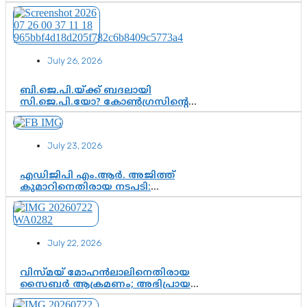
ആശങ്കയോ? പാർട്ടിക്കുള്ളിൽ
ഭിന്നാഭിപ്രായമെന്ന വിലയിരുത്തൽ
July 26, 2026
ബി.ജെ.പി.യ്ക്ക് ബദലായി
സി.ജെ.പി.യോ? കോൺഗ്രസിന്റെ
രാഷ്ട്രീയ ഇടം കൈവശപ്പെടുത്താൻ
സിജെപി ഉയർന്നുകഴിഞ്ഞോ?
ഇന്ത്യൻ രാഷ്ട്രീയത്തിലെ പുതിയ
July 23, 2026
വഴിത്തിരിവ്
എഡിജിപി എം.ആർ. അജിത്ത്
കുമാറിനെതിരായ നടപടി:
സസ്പെൻഷനിൽ ഒതുങ്ങുമോ,
അതോ കൂടുതൽ കടുത്ത
നടപടികളിലേക്കോ?
July 22, 2026
വിസ്മയ് മോഹൻലാലിനെതിരായ
സൈബർ ആക്രമണം; അഭിപ്രായ
സ്വാതന്ത്ര്യത്തെ നിശ്ശബ്ദമാക്കുന്ന