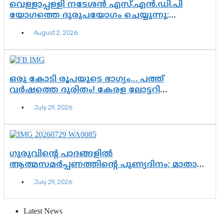
വെള്ളാപ്പള്ളി നടേശൻ എസ്.എൻ.ഡി.പി
യോഗത്തെ ദുരുപയോഗം ചെയ്യുന്നു;
ശ്രീനാരായണ പ്രസ്ഥാനത്തെ കാർന്നുതിന്നുന്ന
August 2, 2026
വിഷവിത്ത്: ഗോകുലം ഗോപാലൻ
ഒരു കോടി രൂപയുടെ ഭാഗ്യം… പത്ത്
വർഷത്തെ ദുരിതം! കേരള ലോട്ടറി
സംവിധാനത്തെ ചോദ്യം ചെയ്ത് കോയയുടെ
July 29, 2026
പോരാട്ടം
ഗുരുവിന്റെ പാദങ്ങളിൽ
ആത്മസമർപ്പണത്തിന്റെ പുണ്യദിനം; മാതാ
അമൃതാനന്ദമയി മഠത്തിൽ ഭക്തിസാന്ദ്രമായി
July 29, 2026
ഗുരുപൂർണിമ ആഘോഷം
Latest News