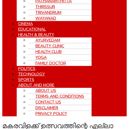
PATHANAMTHITTA
THRISSUR
TRIVANDRUM
WAYANAD
CINEMA
EDUCATIONAL
HEALTH & BEAUTY
AYURVEDAM
BEAUTY CLINIC
HEALTH CLUB
YOGA
FAMILY DOCTOR
POLITICS
TECHNOLOGY
SPORTS
ABOUT AND MORE
ABOUT US
TERMS AND CONDITIONS
CONTACT US
DISCLAIMER
PRIVACY POLICY
മകരവിളക്ക് ഉത്സവത്തിന്റെ എല്ലാ