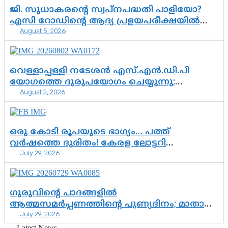
ജി. സുധാകരന്റെ സ്വപ്നപദ്ധതി പാളിയോ?
എസി റോഡിന്റെ ആദ്യ പ്രളയപരീക്ഷയിൽ
August 5, 2026
ഉയരുന്നത് ഗുരുതര ചോദ്യങ്ങൾ
വെള്ളാപ്പള്ളി നടേശൻ എസ്.എൻ.ഡി.പി
യോഗത്തെ ദുരുപയോഗം ചെയ്യുന്നു;
August 2, 2026
ശ്രീനാരായണ പ്രസ്ഥാനത്തെ കാർന്നുതിന്നുന്ന
വിഷവിത്ത്: ഗോകുലം ഗോപാലൻ
ഒരു കോടി രൂപയുടെ ഭാഗ്യം… പത്ത്
വർഷത്തെ ദുരിതം! കേരള ലോട്ടറി
July 29, 2026
സംവിധാനത്തെ ചോദ്യം ചെയ്ത് കോയയുടെ
പോരാട്ടം
ഗുരുവിന്റെ പാദങ്ങളിൽ
ആത്മസമർപ്പണത്തിന്റെ പുണ്യദിനം; മാതാ
July 29, 2026
അമൃതാനന്ദമയി മഠത്തിൽ ഭക്തിസാന്ദ്രമായി
ഗുരുപൂർണിമ ആഘോഷം
Latest News