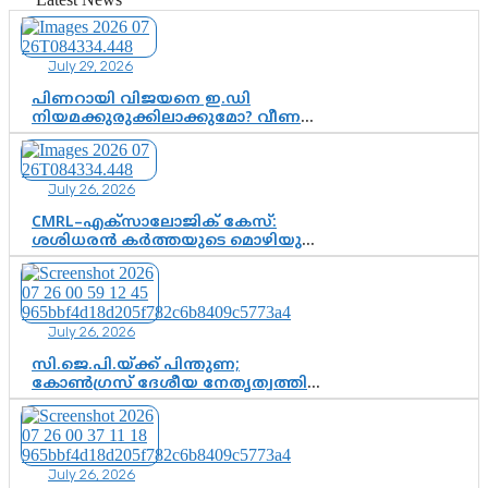
July 29, 2026
പിണറായി വിജയനെ ഇ.ഡി
നിയമക്കുരുക്കിലാക്കുമോ? വീണ
വിജയൻ മാപ്പുസാക്ഷിയാകുമോ?
കർത്തയുടെ മൊഴി നിർണായക
വഴിത്തിരിവാകുമോ?
July 26, 2026
CMRL–എക്‌സാലോജിക് കേസ്:
ശശിധരൻ കർത്തയുടെ മൊഴിയുടെ
അടിസ്ഥാനത്തിൽ പിണറായി
വിജയനെ ചോദ്യം ചെയ്യുന്നതിൽ ഉടൻ
തീരുമാനം; വീണയ്‌ക്കെതിരെ
കൂടുതൽ തെളിവുകൾ പരിശോധിച്ച്
July 26, 2026
ഇഡി
സി.ജെ.പി.യ്ക്ക് പിന്തുണ;
കോൺഗ്രസ് ദേശീയ നേതൃത്വത്തിൽ
ആശങ്കയോ? പാർട്ടിക്കുള്ളിൽ
ഭിന്നാഭിപ്രായമെന്ന വിലയിരുത്തൽ
July 26, 2026