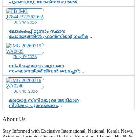
പുകയുന്നു; ലോക്സഭ മുതൽ
നിയമസഭ വരെ 140 മണ്ഡലങ്ങളിലെ
ഫണ്ട് വിനിയോഗം
പരിശോധിക്കുമോ? കേന്ദ്രത്തിനും
July 19, 2026
ആർഎസ്എസിനും കേരള
ഘടകത്തോട് അതൃപ്തി
ലോകകപ്പ് മൂന്നാം സ്ഥാന
പോരാട്ടത്തിൽ ഫ്രാൻസിന്റെ ഗംഭീര
തിരിച്ചുവരവ്; ഗോൾവേട്ടയിൽ
മെസ്സിയെ മറികടന്ന് എംബാപ്പെ
July 19, 2026
സിപിഐയുടെ യുവജന
സംഘടനയ്ക്ക് ജീവൻ വെച്ചോ?;
ജിസ്മോന്റെ വിമർശനം രാഷ്ട്രീയ
ഇരട്ടത്താപ്പെന്ന് ചർച്ച
July 18, 2026
മലയാള സിനിമയുടെ അഭിമാന
നിമിഷം; പുരസ്‌കാരം
ആഘോഷമാകട്ടെ, മികവ് ശീലമാകട്ടെ
About Us
Stay Informed with Exclusive International, National, Kerala News,
Astrology Insights, Cinema Updates, Educational Trends, Health &