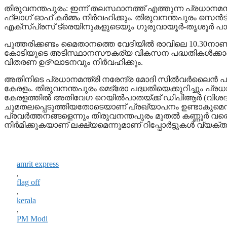
തിരുവനന്തപുരം: ഇന്ന് തലസ്ഥാനത്ത് എത്തുന്ന പ്രധാനമന്ത
ഫ്‌ലാഗ് ഓഫ് കര്‍മ്മം നിര്‍വഹിക്കും. തിരുവനന്തപുരം സെ
എക്‌സ്പ്രസ് ട്രെയിനുകളുടെയും ഗുരുവായൂര്‍-തൃശൂര്‍ പാസഞ
പുത്തരിക്കണ്ടം മൈതാനത്തെ വേദിയില്‍ രാവിലെ 10.30നാണ് പ
കോടിയുടെ അടിസ്ഥാനസൗകര്യ വികസന പദ്ധതികള്‍ക്കാണു തറക്
വിതരണ ഉദ്ഘാടനവും നിര്‍വഹിക്കും.
അതിനിടെ പ്രധാനമന്ത്രി നരേന്ദ്ര മോദി സില്‍വര്‍ലൈന്‍
കേരളം. തിരുവനന്തപുരം മെട്രോ പദ്ധതിയെക്കുറിച്ചും പ്രധാന
കേരളത്തില്‍ അതിവേഗ റെയില്‍പാതയ്ക്ക് ഡിപിആര്‍ (വിശദ
ചുമതലപ്പെടുത്തിയതോടെയാണ് പ്രഖ്യാപനം ഉണ്ടാകുമെന്ന
പ്രവര്‍ത്തനങ്ങളെന്നും തിരുവനന്തപുരം മുതല്‍ കണ്ണൂര്‍ വരെ 
നിര്‍മിക്കുകയാണ് ലക്ഷ്യമെന്നുമാണ് റിപ്പോര്‍ട്ടുകള്‍ വ്യക്തമ
amrit express
,
flag off
,
kerala
,
PM Modi