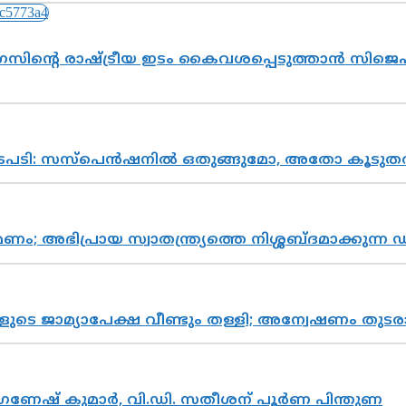
സിന്റെ രാഷ്ട്രീയ ഇടം കൈവശപ്പെടുത്താൻ സിജെപി
നടപടി: സസ്പെൻഷനിൽ ഒതുങ്ങുമോ, അതോ കൂടുതൽ
പ്രായ സ്വാതന്ത്ര്യത്തെ നിശ്ശബ്ദമാക്കുന്ന ഡ
ികളുടെ ജാമ്യാപേക്ഷ വീണ്ടും തള്ളി; അന്വേഷണം 
ഗണേഷ് കുമാർ, വി.ഡി. സതീശന് പൂർണ പിന്തുണ