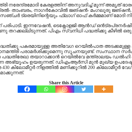
്രി നരേന്ദ്രമോദി കേരളത്തിന് അനുവദിച്ച് മൂന്ന് അമൃത് ഭ
ന്‍ട്രല്‍- താംബരം, നാഗര്‍കോവില്‍ ജങ്ഷന്‍- മംഗലൂരു ജങ്
്ചര്‍ ട്രെയിനിന്റെയും ഫ്‌ലാഗ് ഓഫ് കര്‍മ്മമാണ് മോദി നിര
രിപാടി. ഇന്നവേഷന്‍, ടെക്നോളജി ആന്‍ഡ് ഒന്‍ട്രപ്രനര്‍ഷിപ്
കല്ലിടുന്നത്. പിഎം സ്വനിധി പദ്ധതിക്കു കീഴില്‍ ഒരു ലക്
 പദ്ധതിക്കു പകരമായുള്ള അതിവേഗ റെയില്‍പാത അടക്കമുള്ള 
മന്ത്രി പരാമര്‍ശിക്കുമെന്നു സൂചനയുണ്ട്. സംസ്ഥാന സര്‍ക്ക
 പദ്ധതിരേഖ) തയാറാക്കാന്‍ റെയില്‍വേ മന്ത്രാലയം ഡല്‍ഹ
 അഭ്യൂഹം ഉയരുന്നത്. ഡിഎംആര്‍സി മുന്‍ മുഖ്യ ഉപദേഷ്ട
430 കിലോമീറ്റര്‍ നീളത്തില്‍ മണിക്കൂറില്‍ 200 കിലോമീറ്റര്‍
ാക്കുന്നത്.
Share this Article