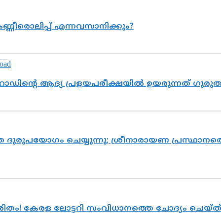
ണ്ണീരൊലിപ്പ് എന്നവസാനിക്കും?
റോഡിന്റെ ആദ്യ പ്രളയപരീക്ഷയിൽ ഉയരുന്നത് ഗുരു
ദുരുപയോഗം ചെയ്യുന്നു; ശ്രീനാരായണ പ്രസ്ഥാനത്ത
ുരിതം! കേരള ലോട്ടറി സംവിധാനത്തെ ചോദ്യം ചെയ്