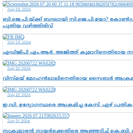
July 26, 2026
ബി.ജെ.പി.യ്ക്ക് ബദലായി സി.ജെ.പി.യോ? കോൺഗ്ര
പുതിയ വഴിത്തിരിവ്
July 23, 2026
എഡിജിപി എം.ആർ. അജിത്ത് കുമാറിനെതിരായ 
July 22, 2026
വിസ്മയ് മോഹൻലാലിനെതിരായ സൈബർ ആക്രമണം; അഭി
July 22, 2026
ഇ.ഡി. ഉദ്യോഗസ്ഥരെ ആക്രമിച്ച കേസ്: ഏഴ് പ്രത
July 21, 2026
സുകുമാരൻ നായർക്കെതിരെ ആഞ്ഞടിച്ച് കെ.ബി. 