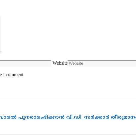
Website
me I comment.
ൽവാരൽ പുനരാരംഭിക്കാൻ വി.ഡി. സർക്കാർ തീരുമാന