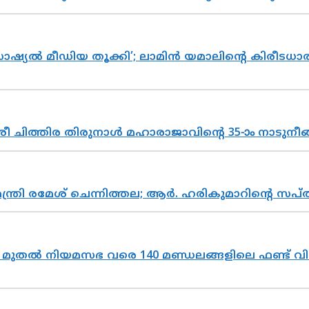
ൽ മീഡിയ തൂക്കി’; ലാമിൻ യമാലിന്റെ കിരീടധാരണത്
 ചിത്തിര തിരുനാൾ മഹാരാജാവിന്റെ 35-ാം നാടുനീങ്
മന്ത്രി രമേശ് ചെന്നിത്തല; ആർ. ഹരികുമാറിന്റെ
മുതൽ നിയമസഭ വരെ 140 മണ്ഡലങ്ങളിലെ ഫണ്ട് വി