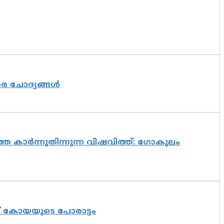
തര ചോദ്യങ്ങൾ
െ കാർന്നുതിന്നുന്ന വിഷവിത്ത്: ഗോകുലം
ത് കോയയുടെ പോരാട്ടം