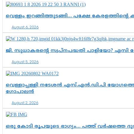
വെള്ളം ഇറങ്ങിത്തുടങ്ങി… പക്ഷേ കേരളത്തിന്റെ ക
August 6, 2026
ജി. സുധാകരന്റെ സ്വപ്നപദ്ധതി പാളിയോ? എസി 
August 5, 2026
വെള്ളാപ്പള്ളി നടേശൻ എസ്.എൻ.ഡി.പി യോഗത്തെ 
ഗോപാലൻ
August 2, 2026
ഒരു കോടി രൂപയുടെ ഭാഗ്യം… പത്ത് വർഷത്തെ ദ