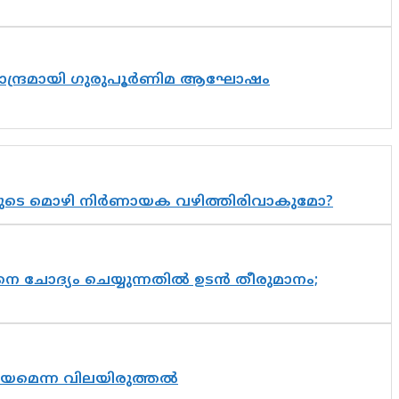
ിസാന്ദ്രമായി ഗുരുപൂർണിമ ആഘോഷം
യുടെ മൊഴി നിർണായക വഴിത്തിരിവാകുമോ?
ചോദ്യം ചെയ്യുന്നതിൽ ഉടൻ തീരുമാനം;
്രായമെന്ന വിലയിരുത്തൽ