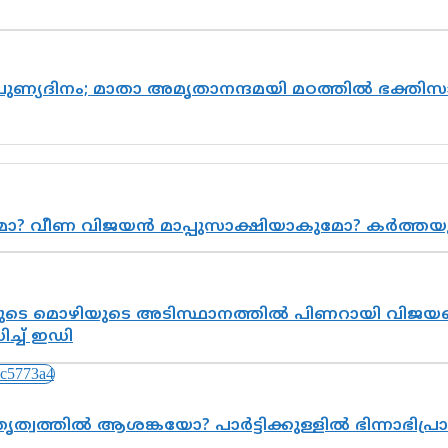
 പുണ്യദിനം; മാതാ അമൃതാനന്ദമയി മഠത്തിൽ ഭക്ത
ുമോ? വീണ വിജയൻ മാപ്പുസാക്ഷിയാകുമോ? കർത്ത
െ മൊഴിയുടെ അടിസ്ഥാനത്തിൽ പിണറായി വിജയനെ 
്ച് ഇഡി
ത്വത്തിൽ ആശങ്കയോ? പാർട്ടിക്കുള്ളിൽ ഭിന്നാഭിപ