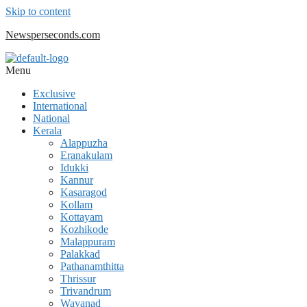
Skip to content
Newsperseconds.com
Menu
Exclusive
International
National
Kerala
Alappuzha
Eranakulam
Idukki
Kannur
Kasaragod
Kollam
Kottayam
Kozhikode
Malappuram
Palakkad
Pathanamthitta
Thrissur
Trivandrum
Wayanad