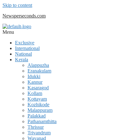
Skip to content
Newsperseconds.com
Menu
Exclusive
International
National
Kerala
Alappuzha
Eranakulam
Idukki
Kannur
Kasaragod
Kollam
Kottayam
Kozhikode
Malappuram
Palakkad
Pathanamthitta
Thrissur
Trivandrum
Wayanad