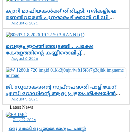
കസ്റ്റഡിയിലായാൽ പുറത്തുവരുക
എന്തൊക്കെ വിവരങ്ങൾ?”
ക്വാറി മാഫിയകൾക്ക് തിരിച്ചടി; നദികളിലെ
മണൽവാരൽ പുനരാരംഭിക്കാൻ വി.ഡി.
August 6, 2026
സർക്കാർ തീരുമാനം
വെള്ളം ഇറങ്ങിത്തുടങ്ങി… പക്ഷേ
കേരളത്തിന്റെ കണ്ണീരൊലിപ്പ്
August 6, 2026
എന്നവസാനിക്കും?
ജി. സുധാകരന്റെ സ്വപ്നപദ്ധതി പാളിയോ?
എസി റോഡിന്റെ ആദ്യ പ്രളയപരീക്ഷയിൽ
August 5, 2026
ഉയരുന്നത് ഗുരുതര ചോദ്യങ്ങൾ
Latest News
July 29, 2026
ഒരു കോടി രൂപയുടെ ഭാഗ്യം… പത്ത്