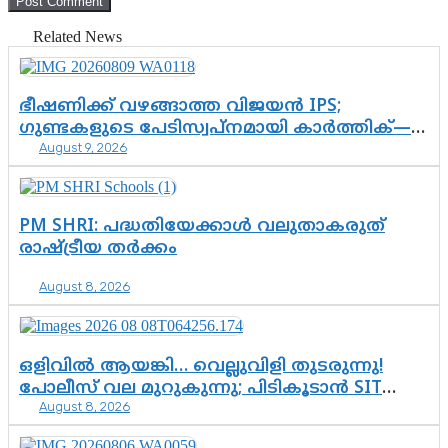
Related News
ഭീഷണിക്ക് വഴങ്ങാത്ത വിജയൻ IPS;
ഗുണ്ടകളുടെ പേടിസ്വപ്നമായി കാർത്തിക്—
August 9, 2026
ചെന്നിത്തലയുടെ ‘പവർ ഹോം’
ഓപ്പറേഷനിൽ ആയങ്കി കുടുങ്ങി!
PM SHRI: പദ്ധതിയേക്കാൾ വലുതാകരുത്
രാഷ്ട്രീയ തർക്കം
August 8, 2026
ഒളിവിൽ ആയങ്കി… വെല്ലുവിളി തുടരുന്നു!
പോലീസ് വല മുറുകുന്നു; പിടികൂടാൻ SIT
August 8, 2026
രംഗത്ത്. ഇനി ചോദ്യം ആയങ്കി എവിടെ
എന്നത് മാത്രം അല്ല—ആയങ്കി