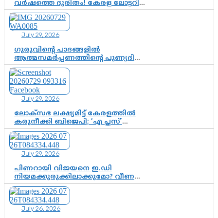
വർഷത്തെ ദുരിതം! കേരള ലോട്ടറി
സംവിധാനത്തെ ചോദ്യം ചെയ്ത്
കോയയുടെ പോരാട്ടം
July 29, 2026
ഗുരുവിന്റെ പാദങ്ങളിൽ
ആത്മസമർപ്പണത്തിന്റെ പുണ്യദിനം;
മാതാ അമൃതാനന്ദമയി മഠത്തിൽ
ഭക്തിസാന്ദ്രമായി ഗുരുപൂർണിമ
ആഘോഷം
July 29, 2026
ലോക്സഭ ലക്ഷ്യമിട്ട് കേരളത്തിൽ
കരുനീക്കി ബിജെപി; ‘എ പ്ലസ്’
മണ്ഡലങ്ങളിൽ പ്രമുഖരെ ഇറക്കി
കേന്ദ്രനേതൃത്വം, തിരുവനന്തപുരത്ത്
രാജീവ് ചന്ദ്രശേഖർ, ആറ്റിങ്ങലിൽ
July 29, 2026
കെ. സുരേന്ദ്രൻ; ആലപ്പുഴയിൽ
ശോഭാ സുരേന്ദ്രൻ..
പിണറായി വിജയനെ ഇ.ഡി
നിയമക്കുരുക്കിലാക്കുമോ? വീണ
വിജയൻ മാപ്പുസാക്ഷിയാകുമോ?
കർത്തയുടെ മൊഴി നിർണായക
വഴിത്തിരിവാകുമോ?
July 26, 2026