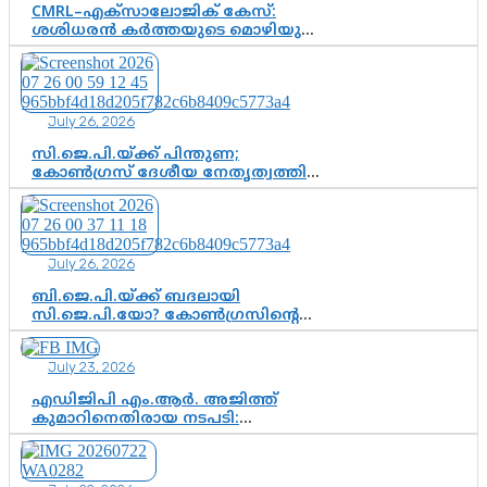
CMRL–എക്‌സാലോജിക് കേസ്:
ശശിധരൻ കർത്തയുടെ മൊഴിയുടെ
അടിസ്ഥാനത്തിൽ പിണറായി
വിജയനെ ചോദ്യം ചെയ്യുന്നതിൽ ഉടൻ
തീരുമാനം; വീണയ്‌ക്കെതിരെ
കൂടുതൽ തെളിവുകൾ പരിശോധിച്ച്
July 26, 2026
ഇഡി
സി.ജെ.പി.യ്ക്ക് പിന്തുണ;
കോൺഗ്രസ് ദേശീയ നേതൃത്വത്തിൽ
ആശങ്കയോ? പാർട്ടിക്കുള്ളിൽ
ഭിന്നാഭിപ്രായമെന്ന വിലയിരുത്തൽ
July 26, 2026
ബി.ജെ.പി.യ്ക്ക് ബദലായി
സി.ജെ.പി.യോ? കോൺഗ്രസിന്റെ
രാഷ്ട്രീയ ഇടം കൈവശപ്പെടുത്താൻ
സിജെപി ഉയർന്നുകഴിഞ്ഞോ?
July 23, 2026
ഇന്ത്യൻ രാഷ്ട്രീയത്തിലെ പുതിയ
വഴിത്തിരിവ്
എഡിജിപി എം.ആർ. അജിത്ത്
കുമാറിനെതിരായ നടപടി:
സസ്പെൻഷനിൽ ഒതുങ്ങുമോ,
അതോ കൂടുതൽ കടുത്ത
നടപടികളിലേക്കോ?