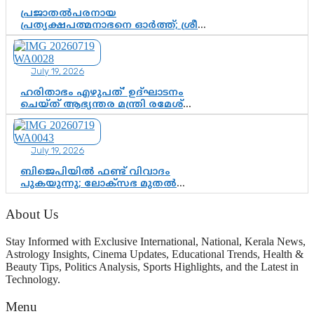
ചുണക്കുട്ടൻ
പ്രജാതൽപരനായ
പ്രത്യക്ഷപത്മനാഭനെ ഓർത്ത്; ശ്രീ
ചിത്തിര തിരുനാൾ മഹാരാജാവിന്റെ
35-ാം നാടുനീങ്ങൽ ദിനം ഇന്ന്
July 19, 2026
ഹരിതാഭം എഴുപത്’ ഉദ്ഘാടനം
ചെയ്ത് ആഭ്യന്തര മന്ത്രി രമേശ്
ചെന്നിത്തല; ആർ. ഹരികുമാറിന്റെ
സപ്തതി ആഘോഷങ്ങൾക്ക്
പ്രൗഢമായ തുടക്കം
July 19, 2026
ബിജെപിയിൽ ഫണ്ട് വിവാദം
പുകയുന്നു; ലോക്സഭ മുതൽ
നിയമസഭ വരെ 140 മണ്ഡലങ്ങളിലെ
ഫണ്ട് വിനിയോഗം
About Us
പരിശോധിക്കുമോ? കേന്ദ്രത്തിനും
ആർഎസ്എസിനും കേരള
Stay Informed with Exclusive International, National, Kerala News,
ഘടകത്തോട് അതൃപ്തി
Astrology Insights, Cinema Updates, Educational Trends, Health &
Beauty Tips, Politics Analysis, Sports Highlights, and the Latest in
Technology.
Menu