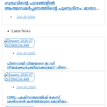
ഗുരുവിന്റെ പാദങ്ങളിൽ
ആത്മസമർപ്പണത്തിന്റെ പുണ്യദിനം; മാതാ
അമൃതാനന്ദമയി മഠത്തിൽ ഭക്തിസാന്ദ്രമായി
July 29, 2026
ഗുരുപൂർണിമ ആഘോഷം
Latest News
July 29, 2026
പിണറായി വിജയനെ ഇ.ഡി
നിയമക്കുരുക്കിലാക്കുമോ? വീണ
വിജയൻ മാപ്പുസാക്ഷിയാകുമോ?
കർത്തയുടെ മൊഴി നിർണായക
വഴിത്തിരിവാകുമോ?
July 26, 2026
CMRL–എക്‌സാലോജിക് കേസ്:
ശശിധരൻ കർത്തയുടെ മൊഴിയുടെ
അടിസ്ഥാനത്തിൽ പിണറായി