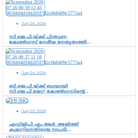
വിജയനെ ചോദ്യം ചെയ്യുന്നതിൽ ഉടൻ
തീരുമാനം; വീണയ്‌ക്കെതിരെ
കൂടുതൽ തെളിവുകൾ പരിശോധിച്ച്
ഇഡി
July 26, 2026
സി.ജെ.പി.യ്ക്ക് പിന്തുണ;
കോൺഗ്രസ് ദേശീയ നേതൃത്വത്തിൽ
ആശങ്കയോ? പാർട്ടിക്കുള്ളിൽ
ഭിന്നാഭിപ്രായമെന്ന വിലയിരുത്തൽ
July 26, 2026
ബി.ജെ.പി.യ്ക്ക് ബദലായി
സി.ജെ.പി.യോ? കോൺഗ്രസിന്റെ
രാഷ്ട്രീയ ഇടം കൈവശപ്പെടുത്താൻ
സിജെപി ഉയർന്നുകഴിഞ്ഞോ?
ഇന്ത്യൻ രാഷ്ട്രീയത്തിലെ പുതിയ
July 23, 2026
വഴിത്തിരിവ്
എഡിജിപി എം.ആർ. അജിത്ത്
കുമാറിനെതിരായ നടപടി:
സസ്പെൻഷനിൽ ഒതുങ്ങുമോ,