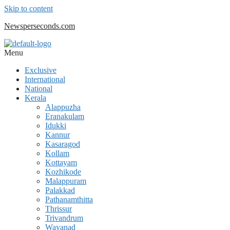
Skip to content
Newsperseconds.com
Menu
Exclusive
International
National
Kerala
Alappuzha
Eranakulam
Idukki
Kannur
Kasaragod
Kollam
Kottayam
Kozhikode
Malappuram
Palakkad
Pathanamthitta
Thrissur
Trivandrum
Wayanad