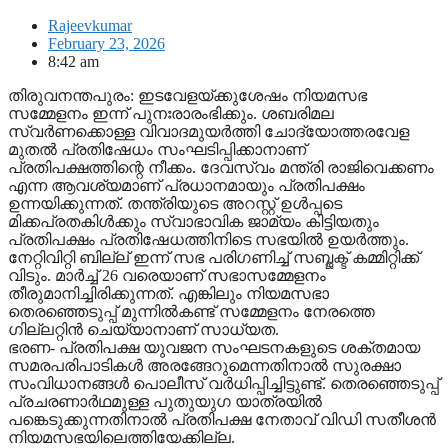
Rajeevkumar
February 23, 2026
8:42 am
തിരുവനന്തപുരം: ഇടവേളയ്ക്കുശേഷം നിയമസഭ
സമ്മേളനം ഇന്ന് പുനഃരാരംഭിക്കും. ശബരിമല
സ്വര്‍ണക്കൊള്ള വിവാദമുയര്‍ത്തി ചോദ്യോത്തരവേള
മുതല്‍ പ്രതിഷേധം സംഘടിപ്പിക്കാനാണ്
പ്രതിപക്ഷത്തിന്റെ നീക്കം. ദേവസ്വം മന്ത്രി രാജിവെക്കണം
എന്ന ആവശ്യമാണ് പ്രധാനമായും പ്രതിപക്ഷം
ഉന്നയിക്കുന്നത്. തന്ത്രിയുടെ അറസ്റ്റ് ഉള്‍പ്പടെ
മിക്കപ്രതകിള്‍ക്കും സ്വാഭാവിക ജാമ്യം കിട്ടിയതും
പ്രതിപക്ഷം പ്രതിഷേധത്തിനിടെ സഭയില്‍ ഉയര്‍ത്തും.
നേറ്റിവിറ്റി ബില്ല് ഇന്ന് സഭ പരിഗണിച്ച് സബ്ജക്ട് കമ്മിറ്റിക്ക്
വിടും. മാര്‍ച്ച് 26 വരെയാണ് സഭാസമ്മേളനം
തീരുമാനിച്ചിരിക്കുന്നത്. എങ്കിലും നിയമസഭാ
തെരഞ്ഞെടുപ്പ് മുന്നില്‍കണ്ട് സമ്മേളനം നേരത്തെ
ഗില്ലറ്റിന്‍ ചെയ്യാനാണ് സാധ്യത.
ഭരണ- പ്രതിപക്ഷ യുവജന സംഘടനകളുടെ ശക്തമായ
സമരപരിപാടികള്‍ അരങ്ങേറുമെന്നതിനാല്‍ സുരക്ഷാ
സംവിധാനങ്ങള്‍ പൊലീസ് വര്‍ധിപ്പിച്ചിട്ടുണ്ട്. തെരഞ്ഞെടുപ്പ്
പ്രചരണാര്‍ഥമുള്ള പുതുയുഗ യാത്രയില്‍
പങ്കെടുക്കുന്നതിനാല്‍ പ്രതിപക്ഷ നേതാവ് വിഡി സതീശന്‍
നിയമസഭയിലെത്തിയേക്കില്ല.