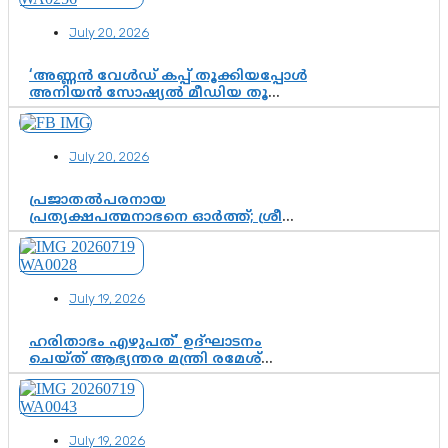
July 20, 2026
‘അണ്ണൻ വേൾഡ് കപ്പ് തൂക്കിയപ്പോൾ
അനിയൻ സോഷ്യൽ മീഡിയ തൂക്കി’;
ലാമിൻ യമാലിന്റെ
കിരീടധാരണത്തിനിടെ
ശ്രദ്ധാകേന്ദ്രമായി മൂന്ന് വയസ്സുകാരൻ
July 20, 2026
ചുണക്കുട്ടൻ
പ്രജാതൽപരനായ
പ്രത്യക്ഷപത്മനാഭനെ ഓർത്ത്; ശ്രീ
ചിത്തിര തിരുനാൾ മഹാരാജാവിന്റെ
35-ാം നാടുനീങ്ങൽ ദിനം ഇന്ന്
July 19, 2026
ഹരിതാഭം എഴുപത്’ ഉദ്ഘാടനം
ചെയ്ത് ആഭ്യന്തര മന്ത്രി രമേശ്
ചെന്നിത്തല; ആർ. ഹരികുമാറിന്റെ
സപ്തതി ആഘോഷങ്ങൾക്ക്
പ്രൗഢമായ തുടക്കം
July 19, 2026