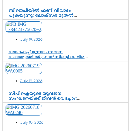
ബിജെപിയിൽ ഫണ്ട് വിവാദം
പുകയുന്നു; ലോക്സഭ മുതൽ
നിയമസഭ വരെ 140 മണ്ഡലങ്ങളിലെ
ഫണ്ട് വിനിയോഗം
പരിശോധിക്കുമോ? കേന്ദ്രത്തിനും
ആർഎസ്എസിനും കേരള
July 19, 2026
ഘടകത്തോട് അതൃപ്തി
ലോകകപ്പ് മൂന്നാം സ്ഥാന
പോരാട്ടത്തിൽ ഫ്രാൻസിന്റെ ഗംഭീര
തിരിച്ചുവരവ്; ഗോൾവേട്ടയിൽ
മെസ്സിയെ മറികടന്ന് എംബാപ്പെ
July 19, 2026
സിപിഐയുടെ യുവജന
സംഘടനയ്ക്ക് ജീവൻ വെച്ചോ?;
ജിസ്മോന്റെ വിമർശനം രാഷ്ട്രീയ
ഇരട്ടത്താപ്പെന്ന് ചർച്ച
July 18, 2026