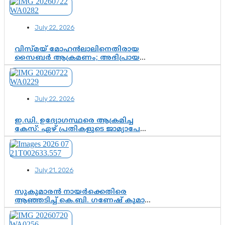
അതോ കൂടുതൽ കടുത്ത
നടപടികളിലേക്കോ?
July 22, 2026
വിസ്മയ് മോഹൻലാലിനെതിരായ
സൈബർ ആക്രമണം; അഭിപ്രായ
സ്വാതന്ത്ര്യത്തെ നിശ്ശബ്ദമാക്കുന്ന
ഡിജിറ്റൽ ഗുണ്ടായിസത്തിന് അറുതി
വേണം
July 22, 2026
ഇ.ഡി. ഉദ്യോഗസ്ഥരെ ആക്രമിച്ച
കേസ്: ഏഴ് പ്രതികളുടെ ജാമ്യാപേക്ഷ
വീണ്ടും തള്ളി; അന്വേഷണം തുടരാൻ
കോടതി അനുമതി
July 21, 2026
സുകുമാരൻ നായർക്കെതിരെ
ആഞ്ഞടിച്ച് കെ.ബി. ഗണേഷ് കുമാർ,
വി.ഡി. സതീശന് പൂർണ പിന്തുണ