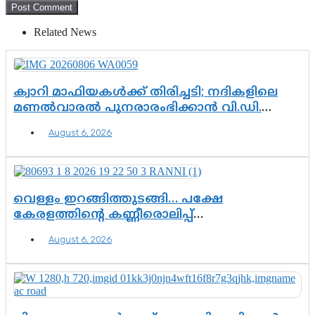
Related News
ക്വാറി മാഫിയകൾക്ക് തിരിച്ചടി; നദികളിലെ
മണൽവാരൽ പുനരാരംഭിക്കാൻ വി.ഡി.
സർക്കാർ തീരുമാനം
August 6, 2026
വെള്ളം ഇറങ്ങിത്തുടങ്ങി… പക്ഷേ
കേരളത്തിന്റെ കണ്ണീരൊലിപ്പ്
എന്നവസാനിക്കും?
August 6, 2026