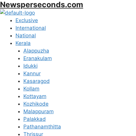
Newsperseconds.com
Skip
to
content
Menu
Exclusive
International
National
Kerala
Alappuzha
Eranakulam
Idukki
Kannur
Kasaragod
Kollam
Kottayam
Kozhikode
Malappuram
Palakkad
Pathanamthitta
Thrissur