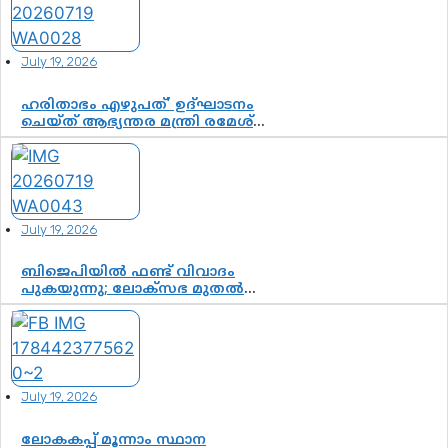
July 19, 2026
ഹരിതാഭം എഴുപത്’ ഉദ്ഘാടനം
ചെയ്ത് ആഭ്യന്തര മന്ത്രി രമേശ്
ചെന്നിത്തല; ആർ. ഹരികുമാറിന്റെ
സപ്തതി ആഘോഷങ്ങൾക്ക്
പ്രൗഢമായ തുടക്കം
July 19, 2026
ബിജെപിയിൽ ഫണ്ട് വിവാദം
പുകയുന്നു; ലോക്സഭ മുതൽ
നിയമസഭ വരെ 140 മണ്ഡലങ്ങളിലെ
ഫണ്ട് വിനിയോഗം പരിശോധിക്കുമോ?
കേന്ദ്രത്തിനും ആർഎസ്എസിനും
കേരള ഘടകത്തോട് അതൃപ്തി
July 19, 2026
ലോകകപ്പ് മൂന്നാം സ്ഥാന