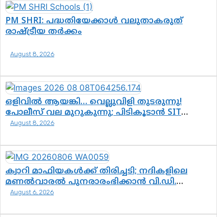
PM SHRI: പദ്ധതിയേക്കാൾ വലുതാകരുത്
രാഷ്ട്രീയ തർക്കം
August 8, 2026
ഒളിവിൽ ആയങ്കി… വെല്ലുവിളി തുടരുന്നു!
പോലീസ് വല മുറുകുന്നു; പിടികൂടാൻ SIT
രംഗത്ത്. ഇനി ചോദ്യം ആയങ്കി എവിടെ എന്നത്
August 8, 2026
മാത്രം അല്ല—ആയങ്കി കസ്റ്റഡിയിലായാൽ
പുറത്തുവരുക എന്തൊക്കെ വിവരങ്ങൾ?”
ക്വാറി മാഫിയകൾക്ക് തിരിച്ചടി; നദികളിലെ
മണൽവാരൽ പുനരാരംഭിക്കാൻ വി.ഡി.
സർക്കാർ തീരുമാനം
August 6, 2026