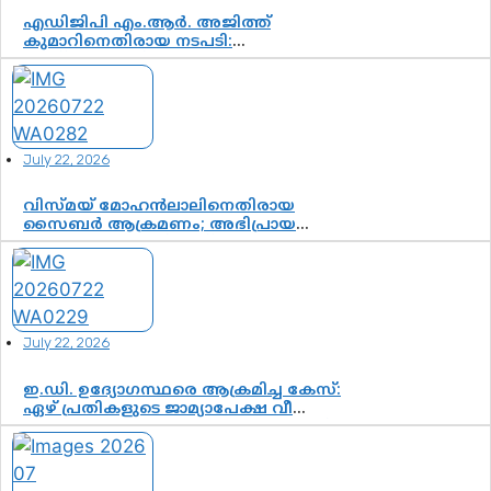
എഡിജിപി എം.ആർ. അജിത്ത്
കുമാറിനെതിരായ നടപടി:
സസ്പെൻഷനിൽ ഒതുങ്ങുമോ,
അതോ കൂടുതൽ കടുത്ത
നടപടികളിലേക്കോ?
July 22, 2026
വിസ്മയ് മോഹൻലാലിനെതിരായ
സൈബർ ആക്രമണം; അഭിപ്രായ
സ്വാതന്ത്ര്യത്തെ നിശ്ശബ്ദമാക്കുന്ന
ഡിജിറ്റൽ ഗുണ്ടായിസത്തിന് അറുതി
വേണം
July 22, 2026
ഇ.ഡി. ഉദ്യോഗസ്ഥരെ ആക്രമിച്ച കേസ്:
ഏഴ് പ്രതികളുടെ ജാമ്യാപേക്ഷ വീണ്ടും
തള്ളി; അന്വേഷണം തുടരാൻ കോടതി
അനുമതി