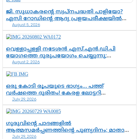
ജി. സുധാകരന്റെ സ്വപ്നപദ്ധതി പാളിയോ?
എസി റോഡിന്റെ ആദ്യ പ്രളയപരീക്ഷയിൽ
August 5, 2026
ഉയരുന്നത് ഗുരുതര ചോദ്യങ്ങൾ
വെള്ളാപ്പള്ളി നടേശൻ എസ്.എൻ.ഡി.പി
യോഗത്തെ ദുരുപയോഗം ചെയ്യുന്നു;
August 2, 2026
ശ്രീനാരായണ പ്രസ്ഥാനത്തെ കാർന്നുതിന്നുന്ന
വിഷവിത്ത്: ഗോകുലം ഗോപാലൻ
ഒരു കോടി രൂപയുടെ ഭാഗ്യം… പത്ത്
വർഷത്തെ ദുരിതം! കേരള ലോട്ടറി
July 29, 2026
സംവിധാനത്തെ ചോദ്യം ചെയ്ത് കോയയുടെ
പോരാട്ടം
ഗുരുവിന്റെ പാദങ്ങളിൽ
ആത്മസമർപ്പണത്തിന്റെ പുണ്യദിനം; മാതാ
July 29, 2026
അമൃതാനന്ദമയി മഠത്തിൽ ഭക്തിസാന്ദ്രമായി