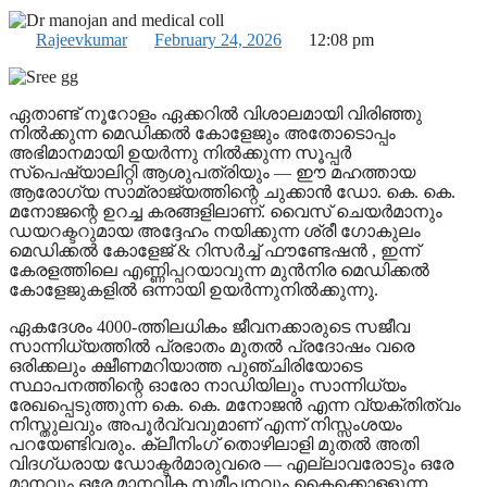
Rajeevkumar
February 24, 2026
12:08 pm
ഏതാണ്ട് നൂറോളം ഏക്കറിൽ വിശാലമായി വിരിഞ്ഞു
നിൽക്കുന്ന മെഡിക്കൽ കോളേജും അതോടൊപ്പം
അഭിമാനമായി ഉയർന്നു നിൽക്കുന്ന സൂപ്പർ
സ്പെഷ്യാലിറ്റി ആശുപത്രിയും — ഈ മഹത്തായ
ആരോഗ്യ സാമ്രാജ്യത്തിന്റെ ചുക്കാൻ ഡോ. കെ. കെ.
മനോജന്റെ ഉറച്ച കരങ്ങളിലാണ്. വൈസ് ചെയർമാനും
ഡയറക്ടറുമായ അദ്ദേഹം നയിക്കുന്ന ശ്രീ ഗോകുലം
മെഡിക്കൽ കോളേജ് & റിസർച്ച് ഫൗണ്ടേഷൻ , ഇന്ന്
കേരളത്തിലെ എണ്ണിപ്പറയാവുന്ന മുൻനിര മെഡിക്കൽ
കോളേജുകളിൽ ഒന്നായി ഉയർന്നുനിൽക്കുന്നു.
ഏകദേശം 4000-ത്തിലധികം ജീവനക്കാരുടെ സജീവ
സാന്നിധ്യത്തിൽ പ്രഭാതം മുതൽ പ്രദോഷം വരെ
ഒരിക്കലും ക്ഷീണമറിയാത്ത പുഞ്ചിരിയോടെ
സ്ഥാപനത്തിന്റെ ഓരോ നാഡിയിലും സാന്നിധ്യം
രേഖപ്പെടുത്തുന്ന കെ. കെ. മനോജൻ എന്ന വ്യക്തിത്വം
നിസ്തുലവും അപൂർവ്വവുമാണ് എന്ന് നിസ്സംശയം
പറയേണ്ടിവരും. ക്ലീനിംഗ് തൊഴിലാളി മുതൽ അതി
വിദഗ്ധരായ ഡോക്ടർമാരുവരെ — എല്ലാവരോടും ഒരേ
മാനവും ഒരേ മാനവിക സമീപനവും കൈക്കൊള്ളുന്ന