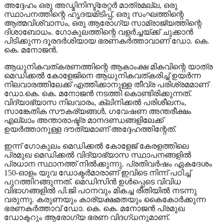
അദ്ദേഹം ഒരു അഡ്മിനിസ്ട്രേറ്റർ മാത്രമല്ല, ഒരു
സ്ഥാപനത്തിന്റെ ഹൃദയമിടിപ്പ്, ഒരു സംഘത്തിന്റെ
ആത്മവിശ്വാസം, ഒരു ആരോഗ്യ സാമ്രാജ്യത്തിന്റെ
ദിശാബോധം. ഗോകുലത്തിന്റെ വളർച്ചയ്ക്ക് ചുക്കാൻ
പിടിക്കുന്ന ദൂരദർശിയായ ഭരണകർത്താവാണ് ഡോ. കെ.
കെ. മനോജൻ.
ആധുനികവത്കരണത്തിന്റെ ആകാംക്ഷ മികവിന്റെ യാത്ര
മെഡിക്കൽ കോളേജിനെ ആധുനികവത്കരിച്ച് ഉയർന്ന
നിലവാരത്തിലേക്ക് എത്തിക്കാനുള്ള തീവ്ര പരിശ്രമമാണ്
ഡോ.കെ. കെ. മനോജൻ നടത്തി കൊണ്ടിരിക്കുന്നത്.
വിദ്യാഭ്യാസ നിലവാരം, ക്ലിനിക്കൽ പരിശീലനം,
സാങ്കേതിക സൗകര്യങ്ങൾ, ഗവേഷണ അന്തരീക്ഷം
എല്ലാം അന്താരാഷ്ട്ര മാനദണ്ഡങ്ങളിലേക്ക്
ഉയർത്താനുള്ള ദൗത്യമാണ് അദ്ദേഹത്തിന്റേത്.
ഇന്ന് ഗോകുലം മെഡിക്കൽ കോളേജ് കേരളത്തിലെ
പ്രമുഖ മെഡിക്കൽ വിദ്യാഭ്യാസ സ്ഥാപനങ്ങളിൽ
പ്രധാന സ്ഥാനത്ത് നിൽക്കുന്നു. പ്രതിവർഷം ഏകദേശം
150-ഓളം യുവ ഡോക്ടർമാരാണ് ഇവിടെ നിന്ന് പഠിച്ച്
പുറത്തിറങ്ങുന്നത്. മെഡിസിൻ ഉൾപ്പെടെ വിവിധ
വിഭാഗങ്ങളിൽ പി.ജി പഠനവും മികച്ച രീതിയിൽ നടന്നു
വരുന്നു. കരുണയും കാര്യക്ഷമതയും കൈകോർക്കുന്ന
ഭരണകർത്താവ് ഡോ. കെ. കെ. മനോജൻ പ്രമുഖ
ഡോക്ടറും ആരോഗ്യ ഭരണ വിദഗ്ധനുമാണ്.