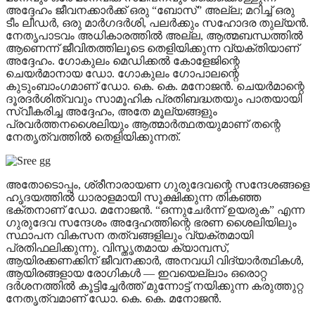
അദ്ദേഹം ജീവനക്കാർക്ക് ഒരു “ബോസ്” അല്ല; മറിച്ച് ഒരു
ടീം ലീഡർ, ഒരു മാർഗദർശി, പലർക്കും സഹോദര തുല്യൻ.
നേതൃപാടവം അധികാരത്തിൽ അല്ല, ആത്മബന്ധത്തിൽ
ആണെന്ന് ജീവിതത്തിലൂടെ തെളിയിക്കുന്ന വ്യക്തിയാണ്
അദ്ദേഹം. ഗോകുലം മെഡിക്കൽ കോളേജിന്റെ
ചെയർമാനായ ഡോ. ഗോകുലം ഗോപാലന്റെ
കുടുംബാംഗമാണ് ഡോ. കെ. കെ. മനോജൻ. ചെയർമാന്റെ
ദൂരദർശിത്വവും സാമൂഹിക പ്രതിബദ്ധതയും പാതയായി
സ്വീകരിച്ച അദ്ദേഹം, അതേ മൂല്യങ്ങളും
പ്രവർത്തനശൈലിയും ആത്മാർത്ഥതയുമാണ് തന്റെ
നേതൃത്വത്തിൽ തെളിയിക്കുന്നത്.
അതോടൊപ്പം, ശ്രീനാരായണ ഗുരുദേവന്റെ സന്ദേശങ്ങളെ
ഹൃദയത്തിൽ ധാരാളമായി സൂക്ഷിക്കുന്ന തികഞ്ഞ
ഭക്തനാണ് ഡോ. മനോജൻ. “ഒന്നുചേർന്ന് ഉയരുക” എന്ന
ഗുരുദേവ സന്ദേശം അദ്ദേഹത്തിന്റെ ഭരണ ശൈലിയിലും
സ്ഥാപന വികസന തത്വങ്ങളിലും വ്യക്തമായി
പ്രതിഫലിക്കുന്നു. വിസ്തൃതമായ ക്യാമ്പസ്,
ആയിരക്കണക്കിന് ജീവനക്കാർ, അനവധി വിദ്യാർത്ഥികൾ,
ആയിരങ്ങളായ രോഗികൾ — ഇവയെല്ലാം ഒരൊറ്റ
ദർശനത്തിൽ കൂട്ടിച്ചേർത്ത് മുന്നോട്ട് നയിക്കുന്ന കരുത്തുറ്റ
നേതൃത്വമാണ് ഡോ. കെ. കെ. മനോജൻ.