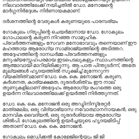
നിലവാരത്തിലേക്ക് നയിച്ചതിൽ ഡോ. മനോജന്റെ
മാർഗ്ഗനിർദ്ദേശം നിർണായകമാണ്.
ദർശനത്തിന്റെ വേരുകൾ കരുണയുടെ പാരമ്പര്യം
ഗോകുലം ഗ്രൂപ്പിന്റെ ചെയർമാനായ ഡോ. ഗോകുലം
ഗോപാലന്റെ കരുണ നിറഞ്ഞ സാമൂഹിക
പ്രവർത്തനങ്ങളും സേവന മനോഭാവവും തന്നെയാണ് ഈ
മഹത്തായ ആരോഗ്യ സാമ്രാജ്യത്തിന്റെ അടിത്തറ.
അദ്ദേഹത്തിന്റെ ദാനധർമ്മ പ്രവർത്തനങ്ങളും
മനുഷ്യസ്നേഹപരമായ ഇടപെടലുകളും സ്ഥാപനത്തിന്റെ
ആത്മാവായി മാറിയിരിക്കുന്നു. ആ പാത പിന്തുടർന്ന്, അതേ
മൂല്യങ്ങൾ ഹൃദയത്തിൽ സൂക്ഷിച്ച് മുന്നേറുന്ന
വ്യക്തിത്വമാണ് ഡോ. കെ. കെ. മനോജൻ. കരുണ,
കർശനത, കാര്യക്ഷമത, ദൂരദർശിത്വം ഈ നാല്
തൂണുകളിലാണ് അദ്ദേഹം ആരോഗ്യ രംഗത്തെ ഒരു
ഉയർന്ന നിലവാരത്തിലേക്ക് ഉയർത്തി നിർത്തുന്നത്.
ഡോ. കെ. കെ. മനോജൻ ഒരു അഡ്മിനിസ്ട്രേറ്റർ
മാത്രമല്ല, ഒരു വിദ്യാഭ്യാസ നവോത്ഥാനനായകൻ, ഒരു
മാനവിക വൈദ്യൻ, ഒരു ദൂരദർശിയായ ആരോഗ്യ
ശിൽപി. ഗോകുലത്തിന്റെ ഉയർച്ചയുടെ ഹൃദയമിടിപ്പ്
അതാണ് ഡോ. കെ. കെ. മനോജൻ.
ഗോകുലം മെഡിക്കൽ കോളേജിന്റെയും ജി ജി