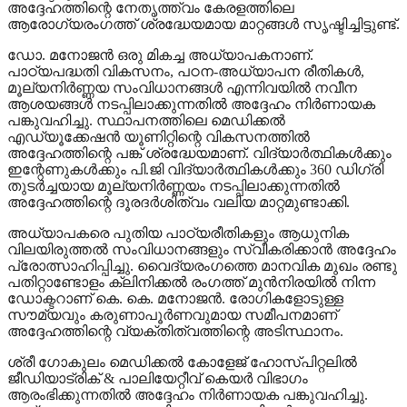
അദ്ദേഹത്തിന്റെ നേതൃത്ത്വം കേരളത്തിലെ
ആരോഗ്യരംഗത്ത് ശ്രദ്ധേയമായ മാറ്റങ്ങൾ സൃഷ്ടിച്ചിട്ടുണ്ട്.
ഡോ. മനോജൻ ഒരു മികച്ച അധ്യാപകനാണ്.
പാഠ്യപദ്ധതി വികസനം, പഠന-അധ്യാപന രീതികൾ,
മൂല്യനിർണ്ണയ സംവിധാനങ്ങൾ എന്നിവയിൽ നവീന
ആശയങ്ങൾ നടപ്പിലാക്കുന്നതിൽ അദ്ദേഹം നിർണായക
പങ്കുവഹിച്ചു. സ്ഥാപനത്തിലെ മെഡിക്കൽ
എഡ്യൂക്കേഷൻ യൂണിറ്റിന്റെ വികസനത്തിൽ
അദ്ദേഹത്തിന്റെ പങ്ക് ശ്രദ്ധേയമാണ്. വിദ്യാർത്ഥികൾക്കും
ഇന്റേണുകൾക്കും പി.ജി വിദ്യാർത്ഥികൾക്കും 360 ഡിഗ്രി
തുടർച്ചയായ മൂല്യനിർണ്ണയം നടപ്പിലാക്കുന്നതിൽ
അദ്ദേഹത്തിന്റെ ദൂരദർശിത്വം വലിയ മാറ്റമുണ്ടാക്കി.
അധ്യാപകരെ പുതിയ പാഠ്യരീതികളും ആധുനിക
വിലയിരുത്തൽ സംവിധാനങ്ങളും സ്വീകരിക്കാൻ അദ്ദേഹം
പ്രോത്സാഹിപ്പിച്ചു. വൈദ്യരംഗത്തെ മാനവിക മുഖം രണ്ടു
പതിറ്റാണ്ടോളം ക്ലിനിക്കൽ രംഗത്ത് മുൻനിരയിൽ നിന്ന
ഡോക്ടറാണ് കെ. കെ. മനോജൻ. രോഗികളോടുള്ള
സൗമ്യവും കരുണാപൂർണവുമായ സമീപനമാണ്
അദ്ദേഹത്തിന്റെ വ്യക്തിത്വത്തിന്റെ അടിസ്ഥാനം.
ശ്രീ ഗോകുലം മെഡിക്കൽ കോളേജ് ഹോസ്പിറ്റലിൽ
ജീഡിയാട്രിക് & പാലിയേറ്റീവ് കെയർ വിഭാഗം
ആരംഭിക്കുന്നതിൽ അദ്ദേഹം നിർണായക പങ്കുവഹിച്ചു.