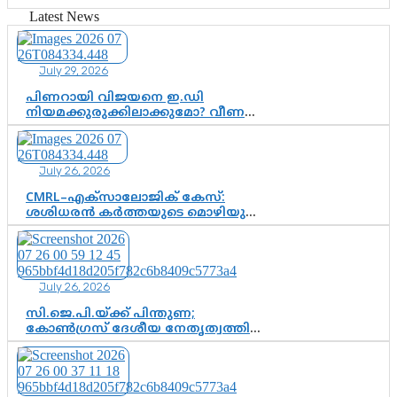
ഗുരുപൂർണിമ ആഘോഷം
Latest News
July 29, 2026
പിണറായി വിജയനെ ഇ.ഡി
നിയമക്കുരുക്കിലാക്കുമോ? വീണ
വിജയൻ മാപ്പുസാക്ഷിയാകുമോ?
കർത്തയുടെ മൊഴി നിർണായക
വഴിത്തിരിവാകുമോ?
July 26, 2026
CMRL–എക്‌സാലോജിക് കേസ്:
ശശിധരൻ കർത്തയുടെ മൊഴിയുടെ
അടിസ്ഥാനത്തിൽ പിണറായി
വിജയനെ ചോദ്യം ചെയ്യുന്നതിൽ ഉടൻ
തീരുമാനം; വീണയ്‌ക്കെതിരെ
കൂടുതൽ തെളിവുകൾ പരിശോധിച്ച്
July 26, 2026
ഇഡി
സി.ജെ.പി.യ്ക്ക് പിന്തുണ;
കോൺഗ്രസ് ദേശീയ നേതൃത്വത്തിൽ
ആശങ്കയോ? പാർട്ടിക്കുള്ളിൽ
ഭിന്നാഭിപ്രായമെന്ന വിലയിരുത്തൽ