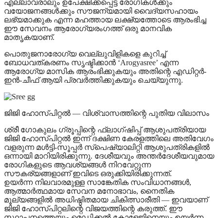
എല്ലാവരാലും ഉപേക്ഷിക്കപ്പെട്ട രോഗികൾക്കും
വയോജനങ്ങൾക്കും സൗജന്യമായി വൈദ്യസഹായം
ലഭ്യമാക്കുക എന്ന മഹത്തായ ലക്ഷ്യത്തോടെ ആരംഭിച്ച
ഈ സേവനം ആരോഗ്യരംഗത്ത് ഒരു മാനവിക
മാതൃകയാണ്.
പൊതുജനാരോഗ്യ വെല്ലുവിളികളെ കുറിച്ച്
ബോധവത്കരണം സൃഷ്ടിക്കാൻ ‘Arogyasree’ എന്ന
ആരോഗ്യ മാസിക ആരംഭിക്കുകയും അതിന്റെ എഡിറ്റർ-
ഇൻ-ചീഫ് ആയി പ്രവർത്തിക്കുകയും ചെയ്യുന്നു.
ജിജി ഹോസ്പിറ്റൽ — വിശ്വാസത്തിന്റെ പുതിയ വിലാസം
ശ്രീ ഗോകുലം ഗ്രൂപ്പിന്റെ ഫ്ലാഗ്ഷിപ്പ് ആശുപത്രിയായ
ജിജി ഹോസ്പിറ്റൽ ഇന്ന് ദക്ഷിണ കേരളത്തിലെ അതിവേഗം
വളരുന്ന മൾട്ടി-സൂപ്പർ സ്പെഷ്യാലിറ്റി ആശുപത്രികളിൽ
ഒന്നായി മാറിയിരിക്കുന്നു. ദേശീയവും അന്തർദേശീയവുമായ
രോഗികളുടെ ആവശ്യങ്ങൾ നിറവേറ്റുന്ന
സൗകര്യങ്ങളാണ് ഇവിടെ ഒരുക്കിയിരിക്കുന്നത്.
ഉയർന്ന നിലവാരമുള്ള സാങ്കേതിക സംവിധാനങ്ങൾ,
ആത്മാർത്ഥമായ സേവന മനോഭാവം, നൈതിക
മൂല്യങ്ങളിൽ അധിഷ്ഠിതമായ ചികിത്സാരീതി — ഇവയാണ്
ജിജി ഹോസ്പിറ്റലിന്റെ വിജയത്തിന്റെ കരുത്ത്. ഈ
സ്ഥാപനത്തെയും മെഡിക്കൽ കോളേജിനെയും ഉയർന്ന