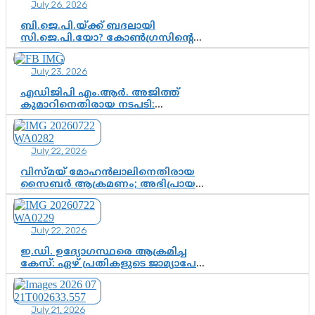
July 26, 2026
ബി.ജെ.പി.യ്ക്ക് ബദലായി
സി.ജെ.പി.യോ? കോൺഗ്രസിന്റെ
രാഷ്ട്രീയ ഇടം കൈവശപ്പെടുത്താൻ
സിജെപി ഉയർന്നുകഴിഞ്ഞോ?
July 23, 2026
ഇന്ത്യൻ രാഷ്ട്രീയത്തിലെ പുതിയ
വഴിത്തിരിവ്
എഡിജിപി എം.ആർ. അജിത്ത്
കുമാറിനെതിരായ നടപടി:
സസ്പെൻഷനിൽ ഒതുങ്ങുമോ,
അതോ കൂടുതൽ കടുത്ത
നടപടികളിലേക്കോ?
July 22, 2026
വിസ്മയ് മോഹൻലാലിനെതിരായ
സൈബർ ആക്രമണം; അഭിപ്രായ
സ്വാതന്ത്ര്യത്തെ നിശ്ശബ്ദമാക്കുന്ന
ഡിജിറ്റൽ ഗുണ്ടായിസത്തിന് അറുതി
വേണം
July 22, 2026
ഇ.ഡി. ഉദ്യോഗസ്ഥരെ ആക്രമിച്ച
കേസ്: ഏഴ് പ്രതികളുടെ ജാമ്യാപേക്ഷ
വീണ്ടും തള്ളി; അന്വേഷണം തുടരാൻ
കോടതി അനുമതി
July 21, 2026