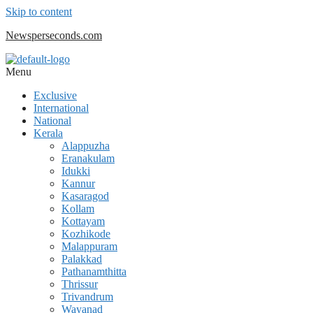
Skip to content
Newsperseconds.com
Menu
Exclusive
International
National
Kerala
Alappuzha
Eranakulam
Idukki
Kannur
Kasaragod
Kollam
Kottayam
Kozhikode
Malappuram
Palakkad
Pathanamthitta
Thrissur
Trivandrum
Wayanad