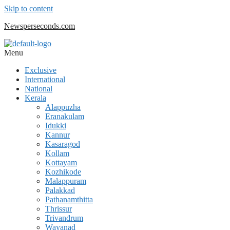
Skip to content
Newsperseconds.com
Menu
Exclusive
International
National
Kerala
Alappuzha
Eranakulam
Idukki
Kannur
Kasaragod
Kollam
Kottayam
Kozhikode
Malappuram
Palakkad
Pathanamthitta
Thrissur
Trivandrum
Wayanad