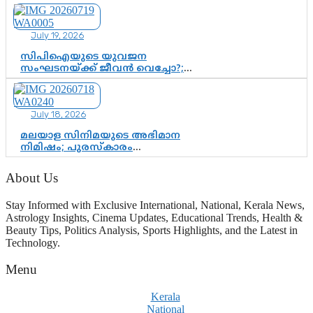
തിരിച്ചുവരവ്; ഗോൾവേട്ടയിൽ
മെസ്സിയെ മറികടന്ന് എംബാപ്പെ
July 19, 2026
സിപിഐയുടെ യുവജന
സംഘടനയ്ക്ക് ജീവൻ വെച്ചോ?;
ജിസ്മോന്റെ വിമർശനം രാഷ്ട്രീയ
ഇരട്ടത്താപ്പെന്ന് ചർച്ച
July 18, 2026
മലയാള സിനിമയുടെ അഭിമാന
നിമിഷം; പുരസ്‌കാരം
ആഘോഷമാകട്ടെ, മികവ് ശീലമാകട്ടെ
About Us
Stay Informed with Exclusive International, National, Kerala News,
Astrology Insights, Cinema Updates, Educational Trends, Health &
Beauty Tips, Politics Analysis, Sports Highlights, and the Latest in
Technology.
Menu
Kerala
National