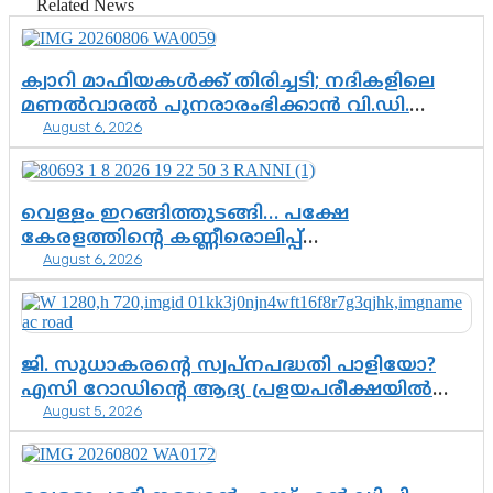
Related News
ക്വാറി മാഫിയകൾക്ക് തിരിച്ചടി; നദികളിലെ
മണൽവാരൽ പുനരാരംഭിക്കാൻ വി.ഡി.
August 6, 2026
സർക്കാർ തീരുമാനം
വെള്ളം ഇറങ്ങിത്തുടങ്ങി… പക്ഷേ
കേരളത്തിന്റെ കണ്ണീരൊലിപ്പ്
August 6, 2026
എന്നവസാനിക്കും?
ജി. സുധാകരന്റെ സ്വപ്നപദ്ധതി പാളിയോ?
എസി റോഡിന്റെ ആദ്യ പ്രളയപരീക്ഷയിൽ
August 5, 2026
ഉയരുന്നത് ഗുരുതര ചോദ്യങ്ങൾ