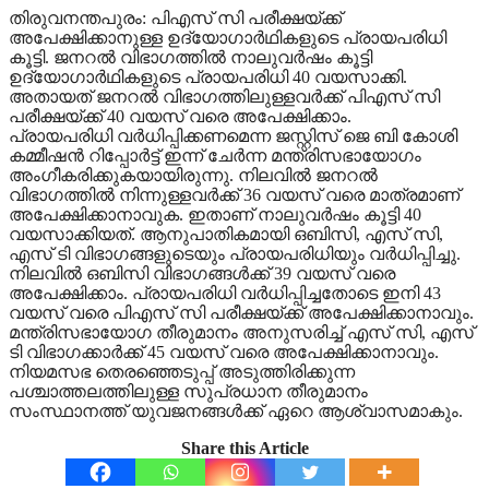
തിരുവനന്തപുരം: പിഎസ് സി പരീക്ഷയ്ക്ക്
അപേക്ഷിക്കാനുള്ള ഉദ്യോഗാര്‍ഥികളുടെ പ്രായപരിധി
കൂട്ടി. ജനറല്‍ വിഭാഗത്തില്‍ നാലുവര്‍ഷം കൂട്ടി
ഉദ്യോഗാര്‍ഥികളുടെ പ്രായപരിധി 40 വയസാക്കി.
അതായത് ജനറല്‍ വിഭാഗത്തിലുള്ളവര്‍ക്ക് പിഎസ് സി
പരീക്ഷയ്ക്ക് 40 വയസ് വരെ അപേക്ഷിക്കാം.
പ്രായപരിധി വര്‍ധിപ്പിക്കണമെന്ന ജസ്റ്റിസ് ജെ ബി കോശി
കമ്മീഷന്‍ റിപ്പോര്‍ട്ട് ഇന്ന് ചേര്‍ന്ന മന്ത്രിസഭായോഗം
അംഗീകരിക്കുകയായിരുന്നു. നിലവില്‍ ജനറല്‍
വിഭാഗത്തില്‍ നിന്നുള്ളവര്‍ക്ക് 36 വയസ് വരെ മാത്രമാണ്
അപേക്ഷിക്കാനാവുക. ഇതാണ് നാലുവര്‍ഷം കൂട്ടി 40
വയസാക്കിയത്. ആനുപാതികമായി ഒബിസി, എസ് സി,
എസ് ടി വിഭാഗങ്ങളുടെയും പ്രായപരിധിയും വർധിപ്പിച്ചു.
നിലവില്‍ ഒബിസി വിഭാഗങ്ങള്‍ക്ക് 39 വയസ് വരെ
അപേക്ഷിക്കാം. പ്രായപരിധി വര്‍ധിപ്പിച്ചതോടെ ഇനി 43
വയസ് വരെ പിഎസ് സി പരീക്ഷയ്ക്ക് അപേക്ഷിക്കാനാവും.
മന്ത്രിസഭായോഗ തീരുമാനം അനുസരിച്ച് എസ് സി, എസ്
ടി വിഭാഗക്കാര്‍ക്ക് 45 വയസ് വരെ അപേക്ഷിക്കാനാവും.
നിയമസഭ തെരഞ്ഞെടുപ്പ് അടുത്തിരിക്കുന്ന
പശ്ചാത്തലത്തിലുള്ള സുപ്രധാന തീരുമാനം
സംസ്ഥാനത്ത് യുവജനങ്ങള്‍ക്ക് ഏറെ ആശ്വാസമാകും.
Share this Article