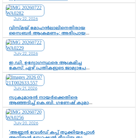
സസ്പെൻഷനിൽ ഒതുങ്ങുമോ,
അതോ കൂടുതൽ കടുത്ത
നടപടികളിലേക്കോ?
July 22, 2026
വിസ്മയ് മോഹൻലാലിനെതിരായ
സൈബർ ആക്രമണം; അഭിപ്രായ
സ്വാതന്ത്ര്യത്തെ നിശ്ശബ്ദമാക്കുന്ന
ഡിജിറ്റൽ ഗുണ്ടായിസത്തിന് അറുതി
വേണം
July 22, 2026
ഇ.ഡി. ഉദ്യോഗസ്ഥരെ ആക്രമിച്ച
കേസ്: ഏഴ് പ്രതികളുടെ ജാമ്യാപേക്ഷ
വീണ്ടും തള്ളി; അന്വേഷണം തുടരാൻ
കോടതി അനുമതി
July 21, 2026
സുകുമാരൻ നായർക്കെതിരെ
ആഞ്ഞടിച്ച് കെ.ബി. ഗണേഷ് കുമാർ,
വി.ഡി. സതീശന് പൂർണ പിന്തുണ
July 20, 2026
‘അണ്ണൻ വേൾഡ് കപ്പ് തൂക്കിയപ്പോൾ
അനിയൻ സോഷ്യൽ മീഡിയ തൂക്കി’;