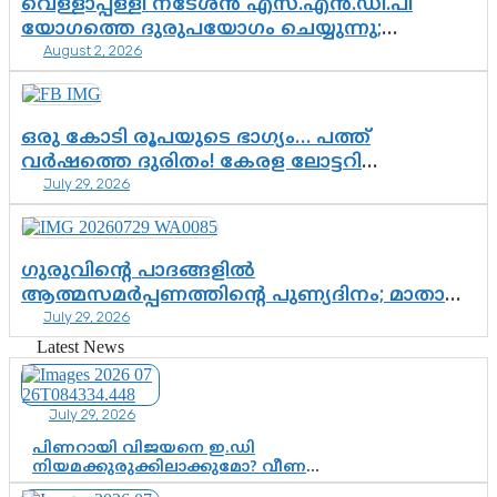
വെള്ളാപ്പള്ളി നടേശൻ എസ്.എൻ.ഡി.പി
യോഗത്തെ ദുരുപയോഗം ചെയ്യുന്നു;
August 2, 2026
ശ്രീനാരായണ പ്രസ്ഥാനത്തെ കാർന്നുതിന്നുന്ന
വിഷവിത്ത്: ഗോകുലം ഗോപാലൻ
ഒരു കോടി രൂപയുടെ ഭാഗ്യം… പത്ത്
വർഷത്തെ ദുരിതം! കേരള ലോട്ടറി
July 29, 2026
സംവിധാനത്തെ ചോദ്യം ചെയ്ത് കോയയുടെ
പോരാട്ടം
ഗുരുവിന്റെ പാദങ്ങളിൽ
ആത്മസമർപ്പണത്തിന്റെ പുണ്യദിനം; മാതാ
July 29, 2026
അമൃതാനന്ദമയി മഠത്തിൽ ഭക്തിസാന്ദ്രമായി
ഗുരുപൂർണിമ ആഘോഷം
Latest News
July 29, 2026
പിണറായി വിജയനെ ഇ.ഡി
നിയമക്കുരുക്കിലാക്കുമോ? വീണ
വിജയൻ മാപ്പുസാക്ഷിയാകുമോ?