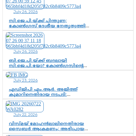
തീരുമാനം; വീണയ്‌ക്കെതിരെ
കൂടുതൽ തെളിവുകൾ പരിശോധിച്ച്
July 26, 2026
ഇഡി
സി.ജെ.പി.യ്ക്ക് പിന്തുണ;
കോൺഗ്രസ് ദേശീയ നേതൃത്വത്തിൽ
ആശങ്കയോ? പാർട്ടിക്കുള്ളിൽ
ഭിന്നാഭിപ്രായമെന്ന വിലയിരുത്തൽ
July 26, 2026
ബി.ജെ.പി.യ്ക്ക് ബദലായി
സി.ജെ.പി.യോ? കോൺഗ്രസിന്റെ
രാഷ്ട്രീയ ഇടം കൈവശപ്പെടുത്താൻ
സിജെപി ഉയർന്നുകഴിഞ്ഞോ?
July 23, 2026
ഇന്ത്യൻ രാഷ്ട്രീയത്തിലെ പുതിയ
വഴിത്തിരിവ്
എഡിജിപി എം.ആർ. അജിത്ത്
കുമാറിനെതിരായ നടപടി:
സസ്പെൻഷനിൽ ഒതുങ്ങുമോ,
അതോ കൂടുതൽ കടുത്ത
നടപടികളിലേക്കോ?
July 22, 2026
വിസ്മയ് മോഹൻലാലിനെതിരായ
സൈബർ ആക്രമണം; അഭിപ്രായ
സ്വാതന്ത്ര്യത്തെ നിശ്ശബ്ദമാക്കുന്ന