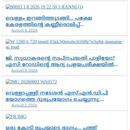
വെള്ളം ഇറങ്ങിത്തുടങ്ങി… പക്ഷേ
കേരളത്തിന്റെ കണ്ണീരൊലിപ്പ്
August 6, 2026
എന്നവസാനിക്കും?
ജി. സുധാകരന്റെ സ്വപ്നപദ്ധതി പാളിയോ?
എസി റോഡിന്റെ ആദ്യ പ്രളയപരീക്ഷയിൽ
August 5, 2026
ഉയരുന്നത് ഗുരുതര ചോദ്യങ്ങൾ
വെള്ളാപ്പള്ളി നടേശൻ എസ്.എൻ.ഡി.പി
യോഗത്തെ ദുരുപയോഗം ചെയ്യുന്നു;
August 2, 2026
ശ്രീനാരായണ പ്രസ്ഥാനത്തെ കാർന്നുതിന്നുന്ന
വിഷവിത്ത്: ഗോകുലം ഗോപാലൻ
ഒരു കോടി രൂപയുടെ ഭാഗ്യം… പത്ത്