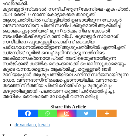
ഹാജരാക്കി.
കുടവട്ടൂര്‍ സ്വദേശി സന്ദീപ് ആണ് കേസിലെ ഏക പ്രതി.
2023 മെയ് 10 നാണ് കൊട്ടാരക്കര താലൂക്ക്
ആശുപത്രിയില്‍ ഡ്യൂട്ടിയില്‍ ഉണ്ടായിരുന്ന ഡോക്ടര്‍
വന്ദനാദാസിനെ പ്രതി സന്ദീപ് ക്രൂരമായി ആക്രമിച്ച്
കൊലപ്പെടുത്തിയത്. മൂന്ന് വര്‍ഷം നീണ്ട കോടതി
നടപടികള്‍ക്ക് ഒടുവിലാണ് വിധി. കുടവട്ടൂര്‍ സ്വദേശി
സന്ദീപിനെ പൂയപ്പള്ളി പൊലീസ് വൈദ്യ
പരിശോധനയ്ക്കായിട്ടാണ് ആശുപത്രിയില്‍ എത്തിച്ചത്.
ഡ്രസിങ് റൂമില്‍ വെച്ച് മുറിവ് കെട്ടുന്നതിനിടെ
അക്രമാസക്തനായ പ്രതി അവിടെയുണ്ടായിരുന്ന
സര്‍ജിക്കല്‍ കത്രിക കൈക്കലാക്കി പൊലീസുകാരെയും
കൂടെ വന്നയാളെയും ആക്രമിച്ചു. മറ്റുള്ളവര്‍ ഓടി
മാറിയപ്പോള്‍ ആശുപത്രിയിലെ ഹൗസ് സര്‍ജനായിരുന്ന
ഡോ. വന്ദനദാസിന് രക്ഷപ്പെടാനായില്ല. വന്ദനയെ
തടഞ്ഞ് നിര്‍ത്തിയ പ്രതി നെഞ്ചിലും മുതുകിലും
കഴുത്തിലുമായി പലതവണ കുത്തി പരിക്കേല്‍പ്പിച്ചു.
അധികം വൈകാതെ ഡോക്ടര്‍ വന്ദന മരിച്ചു.
Share this Article
dr vandana
,
kerala