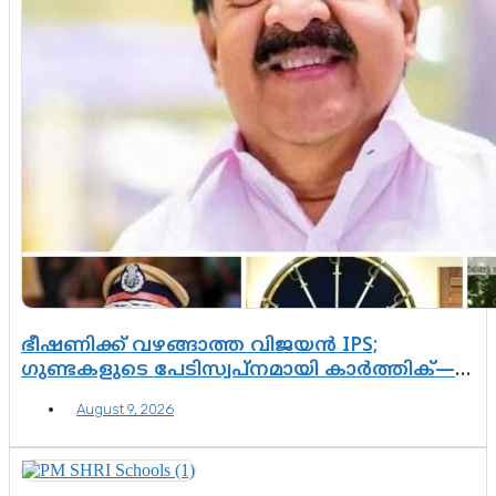
ഭീഷണിക്ക് വഴങ്ങാത്ത വിജയൻ IPS;
ഗുണ്ടകളുടെ പേടിസ്വപ്നമായി കാർത്തിക്—
ചെന്നിത്തലയുടെ ‘പവർ ഹോം’
August 9, 2026
ഓപ്പറേഷനിൽ ആയങ്കി കുടുങ്ങി!