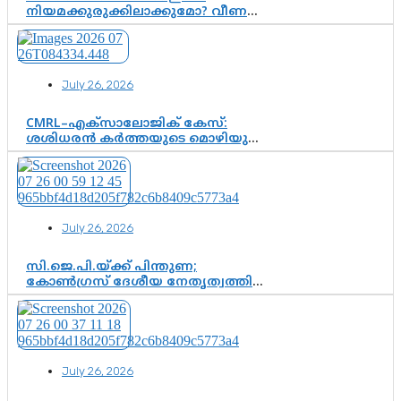
നിയമക്കുരുക്കിലാക്കുമോ? വീണ
വിജയൻ മാപ്പുസാക്ഷിയാകുമോ?
കർത്തയുടെ മൊഴി നിർണായക
വഴിത്തിരിവാകുമോ?
July 26, 2026
CMRL–എക്‌സാലോജിക് കേസ്:
ശശിധരൻ കർത്തയുടെ മൊഴിയുടെ
അടിസ്ഥാനത്തിൽ പിണറായി
വിജയനെ ചോദ്യം ചെയ്യുന്നതിൽ ഉടൻ
തീരുമാനം; വീണയ്‌ക്കെതിരെ
കൂടുതൽ തെളിവുകൾ പരിശോധിച്ച്
ഇഡി
July 26, 2026
സി.ജെ.പി.യ്ക്ക് പിന്തുണ;
കോൺഗ്രസ് ദേശീയ നേതൃത്വത്തിൽ
ആശങ്കയോ? പാർട്ടിക്കുള്ളിൽ
ഭിന്നാഭിപ്രായമെന്ന വിലയിരുത്തൽ
July 26, 2026