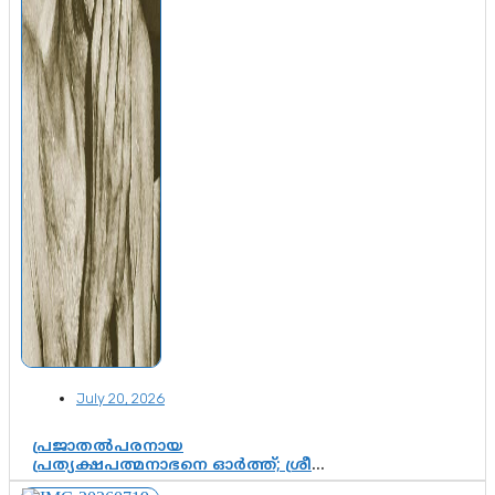
July 20, 2026
പ്രജാതൽപരനായ
പ്രത്യക്ഷപത്മനാഭനെ ഓർത്ത്; ശ്രീ
ചിത്തിര തിരുനാൾ മഹാരാജാവിന്റെ