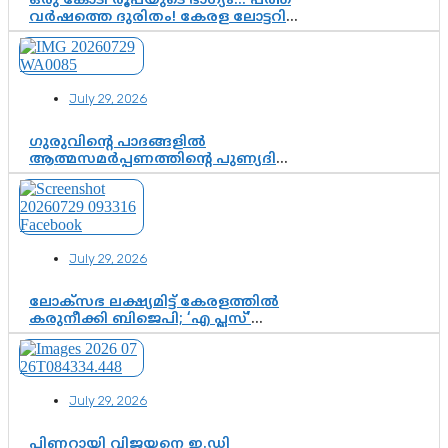
ഒരു കോടി രൂപയുടെ ഭാഗ്യം… പത്ത്
വർഷത്തെ ദുരിതം! കേരള ലോട്ടറി
സംവിധാനത്തെ ചോദ്യം ചെയ്ത്
കോയയുടെ പോരാട്ടം
July 29, 2026
ഗുരുവിന്റെ പാദങ്ങളിൽ
ആത്മസമർപ്പണത്തിന്റെ പുണ്യദിനം;
മാതാ അമൃതാനന്ദമയി മഠത്തിൽ
ഭക്തിസാന്ദ്രമായി ഗുരുപൂർണിമ
ആഘോഷം
July 29, 2026
ലോക്സഭ ലക്ഷ്യമിട്ട് കേരളത്തിൽ
കരുനീക്കി ബിജെപി; ‘എ പ്ലസ്’
മണ്ഡലങ്ങളിൽ പ്രമുഖരെ ഇറക്കി
കേന്ദ്രനേതൃത്വം, തിരുവനന്തപുരത്ത്
രാജീവ് ചന്ദ്രശേഖർ, ആറ്റിങ്ങലിൽ
കെ. സുരേന്ദ്രൻ; ആലപ്പുഴയിൽ
July 29, 2026
ശോഭാ സുരേന്ദ്രൻ..
പിണറായി വിജയനെ ഇ.ഡി