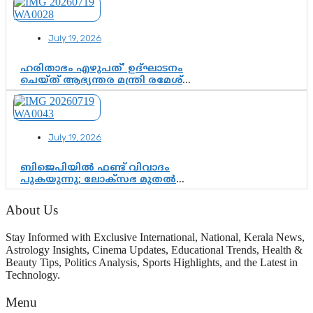
35-ാം നാടുനീങ്ങൽ ദിനം ഇന്ന്
July 19, 2026
ഹരിതാഭം എഴുപത്’ ഉദ്ഘാടനം
ചെയ്ത് ആഭ്യന്തര മന്ത്രി രമേശ്
ചെന്നിത്തല; ആർ. ഹരികുമാറിന്റെ
സപ്തതി ആഘോഷങ്ങൾക്ക്
പ്രൗഢമായ തുടക്കം
July 19, 2026
ബിജെപിയിൽ ഫണ്ട് വിവാദം
പുകയുന്നു; ലോക്സഭ മുതൽ
നിയമസഭ വരെ 140 മണ്ഡലങ്ങളിലെ
ഫണ്ട് വിനിയോഗം
About Us
പരിശോധിക്കുമോ? കേന്ദ്രത്തിനും
ആർഎസ്എസിനും കേരള
Stay Informed with Exclusive International, National, Kerala News,
ഘടകത്തോട് അതൃപ്തി
Astrology Insights, Cinema Updates, Educational Trends, Health &
Beauty Tips, Politics Analysis, Sports Highlights, and the Latest in
Technology.
Menu