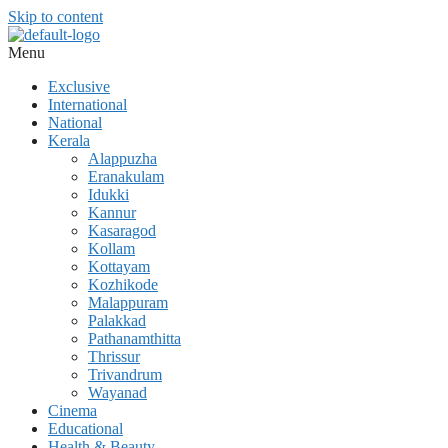
Skip to content
Menu
Exclusive
International
National
Kerala
Alappuzha
Eranakulam
Idukki
Kannur
Kasaragod
Kollam
Kottayam
Kozhikode
Malappuram
Palakkad
Pathanamthitta
Thrissur
Trivandrum
Wayanad
Cinema
Educational
Health & Beauty