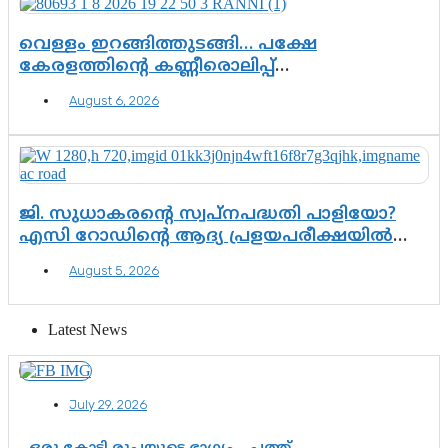
വെള്ളം ഇറങ്ങിത്തുടങ്ങി… പക്ഷേ
കേരളത്തിന്റെ കണ്ണീരൊലിപ്പ്
എന്നവസാനിക്കും?
August 6, 2026
ജി. സുധാകരന്റെ സ്വപ്നപദ്ധതി പാളിയോ?
എസി റോഡിന്റെ ആദ്യ പ്രളയപരീക്ഷയിൽ
ഉയരുന്നത് ഗുരുതര ചോദ്യങ്ങൾ
August 5, 2026
Latest News
July 29, 2026