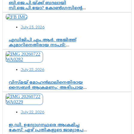
ബി.ജെ.പി.യ്ക്ക് ബദലായി
സി.ജെ.പി.യോ? കോൺഗ്രസിന്റെ
രാഷ്ട്രീയ ഇടം കൈവശപ്പെടുത്താൻ
സിജെപി ഉയർന്നുകഴിഞ്ഞോ?
ഇന്ത്യൻ രാഷ്ട്രീയത്തിലെ പുതിയ
July 23, 2026
വഴിത്തിരിവ്
എഡിജിപി എം.ആർ. അജിത്ത്
കുമാറിനെതിരായ നടപടി:
സസ്പെൻഷനിൽ ഒതുങ്ങുമോ,
അതോ കൂടുതൽ കടുത്ത
നടപടികളിലേക്കോ?
July 22, 2026
വിസ്മയ് മോഹൻലാലിനെതിരായ
സൈബർ ആക്രമണം; അഭിപ്രായ
സ്വാതന്ത്ര്യത്തെ നിശ്ശബ്ദമാക്കുന്ന
ഡിജിറ്റൽ ഗുണ്ടായിസത്തിന് അറുതി
വേണം
July 22, 2026
ഇ.ഡി. ഉദ്യോഗസ്ഥരെ ആക്രമിച്ച
കേസ്: ഏഴ് പ്രതികളുടെ ജാമ്യാപേക്ഷ