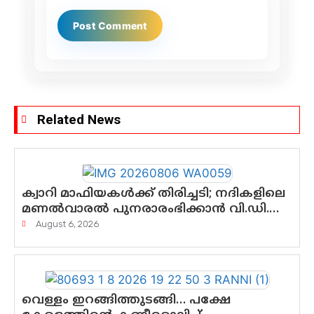
Related News
ക്വാറി മാഫിയകൾക്ക് തിരിച്ചടി; നദികളിലെ
മണൽവാരൽ പുനരാരംഭിക്കാൻ വി.ഡി.
സർക്കാർ തീരുമാനം
August 6, 2026
വെള്ളം ഇറങ്ങിത്തുടങ്ങി… പക്ഷേ