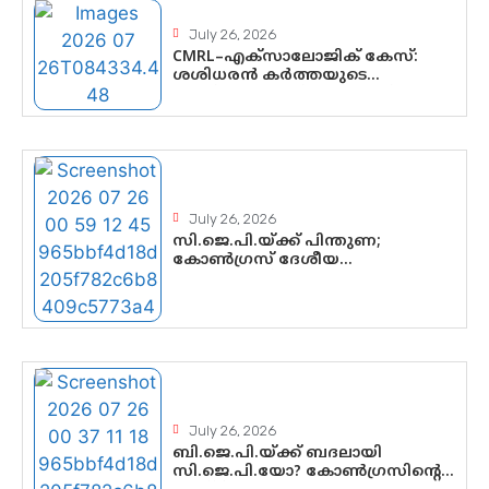
July 26, 2026
CMRL–എക്‌സാലോജിക് കേസ്:
ശശിധരൻ കർത്തയുടെ
മൊഴിയുടെ അടിസ്ഥാനത്തിൽ
പിണറായി വിജയനെ ചോദ്യം
ചെയ്യുന്നതിൽ ഉടൻ തീരുമാനം;
വീണയ്‌ക്കെതിരെ കൂടുതൽ
തെളിവുകൾ പരിശോധിച്ച് ഇഡി
July 26, 2026
സി.ജെ.പി.യ്ക്ക് പിന്തുണ;
കോൺഗ്രസ് ദേശീയ
നേതൃത്വത്തിൽ ആശങ്കയോ?
പാർട്ടിക്കുള്ളിൽ ഭിന്നാഭിപ്രായമെന്ന
വിലയിരുത്തൽ
July 26, 2026
ബി.ജെ.പി.യ്ക്ക് ബദലായി
സി.ജെ.പി.യോ? കോൺഗ്രസിന്റെ