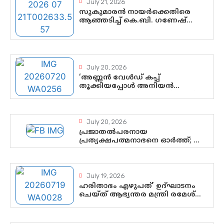
July 21, 2026
സുകുമാരൻ നായർക്കെതിരെ
ആഞ്ഞടിച്ച് കെ.ബി. ഗണേഷ്
കുമാർ, വി.ഡി. സതീശന് പൂർണ
പിന്തുണ
July 20, 2026
‘അണ്ണൻ വേൾഡ് കപ്പ്
തൂക്കിയപ്പോൾ അനിയൻ
സോഷ്യൽ മീഡിയ തൂക്കി’; ലാമിൻ
യമാലിന്റെ കിരീടധാരണത്തിനിടെ
ശ്രദ്ധാകേന്ദ്രമായി മൂന്ന്
വയസ്സുകാരൻ ചുണക്കുട്ടൻ
July 20, 2026
പ്രജാതൽപരനായ
പ്രത്യക്ഷപത്മനാഭനെ ഓർത്ത്; ശ്രീ
ചിത്തിര തിരുനാൾ
മഹാരാജാവിന്റെ 35-ാം നാടുനീങ്ങൽ
ദിനം ഇന്ന്
July 19, 2026
ഹരിതാഭം എഴുപത്’ ഉദ്ഘാടനം
ചെയ്ത് ആഭ്യന്തര മന്ത്രി രമേശ്
ചെന്നിത്തല; ആർ. ഹരികുമാറിന്റെ
സപ്തതി ആഘോഷങ്ങൾക്ക്
പ്രൗഢമായ തുടക്കം