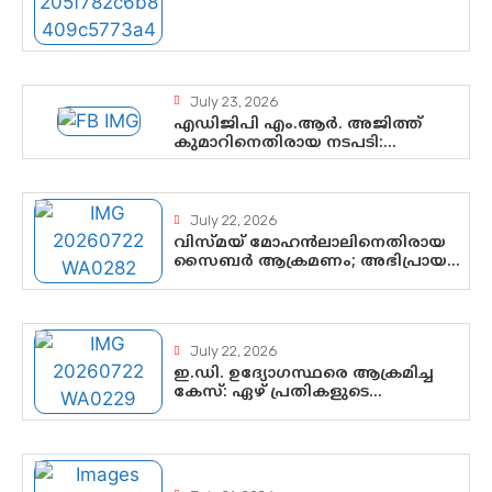
രാഷ്ട്രീയ ഇടം
കൈവശപ്പെടുത്താൻ സിജെപി
ഉയർന്നുകഴിഞ്ഞോ? ഇന്ത്യൻ
രാഷ്ട്രീയത്തിലെ പുതിയ
വഴിത്തിരിവ്
July 23, 2026
എഡിജിപി എം.ആർ. അജിത്ത്
കുമാറിനെതിരായ നടപടി:
സസ്പെൻഷനിൽ ഒതുങ്ങുമോ,
അതോ കൂടുതൽ കടുത്ത
നടപടികളിലേക്കോ?
July 22, 2026
വിസ്മയ് മോഹൻലാലിനെതിരായ
സൈബർ ആക്രമണം; അഭിപ്രായ
സ്വാതന്ത്ര്യത്തെ നിശ്ശബ്ദമാക്കുന്ന
ഡിജിറ്റൽ ഗുണ്ടായിസത്തിന്
അറുതി വേണം
July 22, 2026
ഇ.ഡി. ഉദ്യോഗസ്ഥരെ ആക്രമിച്ച
കേസ്: ഏഴ് പ്രതികളുടെ
ജാമ്യാപേക്ഷ വീണ്ടും തള്ളി;
അന്വേഷണം തുടരാൻ കോടതി
അനുമതി