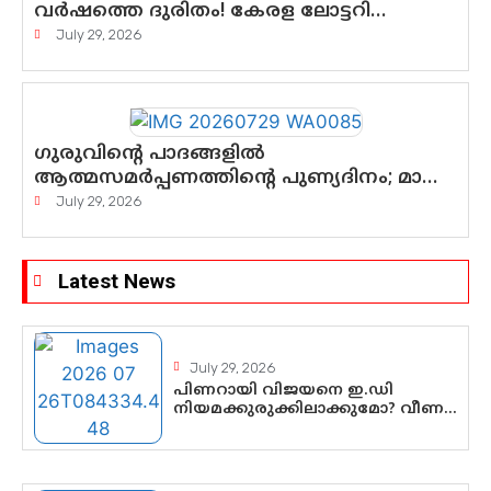
വർഷത്തെ ദുരിതം! കേരള ലോട്ടറി
സംവിധാനത്തെ ചോദ്യം ചെയ്ത്
July 29, 2026
കോയയുടെ പോരാട്ടം
ഗുരുവിന്റെ പാദങ്ങളിൽ
ആത്മസമർപ്പണത്തിന്റെ പുണ്യദിനം; മാതാ
അമൃതാനന്ദമയി മഠത്തിൽ
July 29, 2026
ഭക്തിസാന്ദ്രമായി ഗുരുപൂർണിമ
ആഘോഷം
Latest News
July 29, 2026
പിണറായി വിജയനെ ഇ.ഡി
നിയമക്കുരുക്കിലാക്കുമോ? വീണ
വിജയൻ മാപ്പുസാക്ഷിയാകുമോ?
കർത്തയുടെ മൊഴി നിർണായക
വഴിത്തിരിവാകുമോ?