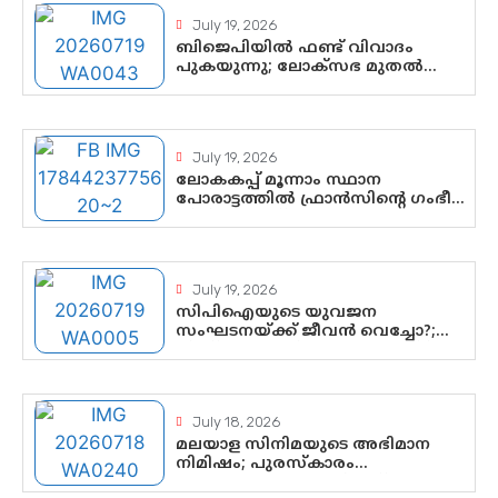
July 19, 2026
ബിജെപിയിൽ ഫണ്ട് വിവാദം
പുകയുന്നു; ലോക്സഭ മുതൽ
നിയമസഭ വരെ 140
മണ്ഡലങ്ങളിലെ ഫണ്ട് വിനിയോഗം
പരിശോധിക്കുമോ? കേന്ദ്രത്തിനും
ആർഎസ്എസിനും കേരള
July 19, 2026
ഘടകത്തോട് അതൃപ്തി
ലോകകപ്പ് മൂന്നാം സ്ഥാന
പോരാട്ടത്തിൽ ഫ്രാൻസിന്റെ ഗംഭീര
തിരിച്ചുവരവ്; ഗോൾവേട്ടയിൽ
മെസ്സിയെ മറികടന്ന് എംബാപ്പെ
July 19, 2026
സിപിഐയുടെ യുവജന
സംഘടനയ്ക്ക് ജീവൻ വെച്ചോ?;
ജിസ്മോന്റെ വിമർശനം രാഷ്ട്രീയ
ഇരട്ടത്താപ്പെന്ന് ചർച്ച
July 18, 2026
മലയാള സിനിമയുടെ അഭിമാന
നിമിഷം; പുരസ്‌കാരം
ആഘോഷമാകട്ടെ, മികവ്