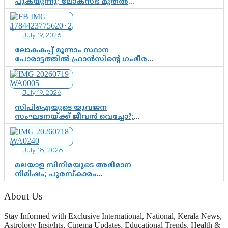
പുകയുന്നു; ലോക്സഭ മുതൽ
നിയമസഭ വരെ 140 മണ്ഡലങ്ങളിലെ
ഫണ്ട് വിനിയോഗം
പരിശോധിക്കുമോ? കേന്ദ്രത്തിനും
July 19, 2026
ആർഎസ്എസിനും കേരള
ഘടകത്തോട് അതൃപ്തി
ലോകകപ്പ് മൂന്നാം സ്ഥാന
പോരാട്ടത്തിൽ ഫ്രാൻസിന്റെ ഗംഭീര
തിരിച്ചുവരവ്; ഗോൾവേട്ടയിൽ
മെസ്സിയെ മറികടന്ന് എംബാപ്പെ
July 19, 2026
സിപിഐയുടെ യുവജന
സംഘടനയ്ക്ക് ജീവൻ വെച്ചോ?;
ജിസ്മോന്റെ വിമർശനം രാഷ്ട്രീയ
ഇരട്ടത്താപ്പെന്ന് ചർച്ച
July 18, 2026
മലയാള സിനിമയുടെ അഭിമാന
നിമിഷം; പുരസ്‌കാരം
ആഘോഷമാകട്ടെ, മികവ് ശീലമാകട്ടെ
About Us
Stay Informed with Exclusive International, National, Kerala News,
Astrology Insights, Cinema Updates, Educational Trends, Health &