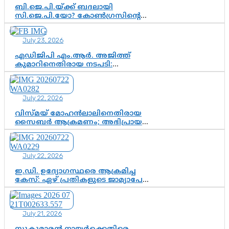
ബി.ജെ.പി.യ്ക്ക് ബദലായി
സി.ജെ.പി.യോ? കോൺഗ്രസിന്റെ
രാഷ്ട്രീയ ഇടം കൈവശപ്പെടുത്താൻ
സിജെപി ഉയർന്നുകഴിഞ്ഞോ?
July 23, 2026
ഇന്ത്യൻ രാഷ്ട്രീയത്തിലെ പുതിയ
വഴിത്തിരിവ്
എഡിജിപി എം.ആർ. അജിത്ത്
കുമാറിനെതിരായ നടപടി:
സസ്പെൻഷനിൽ ഒതുങ്ങുമോ,
അതോ കൂടുതൽ കടുത്ത
നടപടികളിലേക്കോ?
July 22, 2026
വിസ്മയ് മോഹൻലാലിനെതിരായ
സൈബർ ആക്രമണം; അഭിപ്രായ
സ്വാതന്ത്ര്യത്തെ നിശ്ശബ്ദമാക്കുന്ന
ഡിജിറ്റൽ ഗുണ്ടായിസത്തിന് അറുതി
വേണം
July 22, 2026
ഇ.ഡി. ഉദ്യോഗസ്ഥരെ ആക്രമിച്ച
കേസ്: ഏഴ് പ്രതികളുടെ ജാമ്യാപേക്ഷ
വീണ്ടും തള്ളി; അന്വേഷണം തുടരാൻ
കോടതി അനുമതി
July 21, 2026