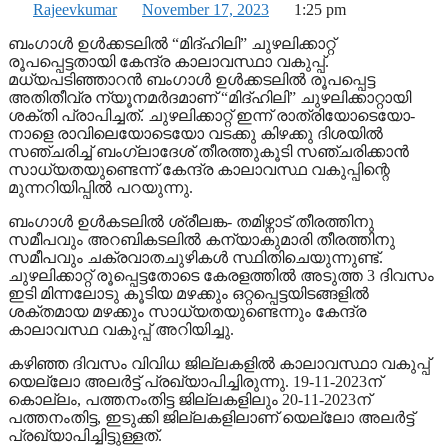
Rajeevkumar
November 17, 2023
1:25 pm
ബംഗാൾ ഉൾക്കടലിൽ “മിദ്‌ഹിലി” ചുഴലിക്കാറ്റ്
രൂപപ്പെട്ടതായി കേന്ദ്ര കാലാവസ്ഥാ വകുപ്പ്.
മധ്യപടിഞ്ഞാറൻ ബംഗാൾ ഉൾക്കടലിൽ രൂപപ്പെട്ട
അതിതീവ്ര ന്യൂനമർദമാണ് “മിദ്‌ഹിലി” ചുഴലിക്കാറ്റായി
ശക്തി പ്രാപിച്ചത്. ചുഴലിക്കാറ്റ് ഇന്ന് രാത്രിയോടെയോ-
നാളെ രാവിലെയോടെയോ വടക്കു കിഴക്കു ദിശയിൽ
സഞ്ചരിച്ച് ബംഗ്ലാദേശ് തീരത്തുകൂടി സഞ്ചരിക്കാൻ
സാധ്യതയുണ്ടെന്ന് കേന്ദ്ര കാലാവസ്ഥ വകുപ്പിന്റെ
മുന്നറിയിപ്പിൽ പറയുന്നു.
ബംഗാൾ ഉൾകടലിൽ ശ്രീലങ്ക- തമിഴ്നാട് തീരത്തിനു
സമീപവും അറബികടലിൽ കന്യാകുമാരി തീരത്തിനു
സമീപവും ചക്രവാതചുഴികൾ സ്ഥിതിചെയുന്നുണ്ട്.
ചുഴലിക്കാറ്റ് രൂപ്പെട്ടതോടെ കേരളത്തിൽ അടുത്ത 3 ദിവസം
ഇടി മിന്നലോടു കൂടിയ മഴക്കും ഒറ്റപ്പെട്ടയിടങ്ങളിൽ
ശക്തമായ മഴക്കും സാധ്യതയുണ്ടെന്നും കേന്ദ്ര
കാലാവസ്ഥ വകുപ്പ് അറിയിച്ചു.
കഴിഞ്ഞ ദിവസം വിവിധ ജില്ലകളിൽ കാലാവസ്ഥാ വകുപ്പ്
യെല്ലോ അലർട്ട് പ്രഖ്യാപിച്ചിരുന്നു. 19-11-2023ന്
കൊല്ലം, പത്തനംതിട്ട ജില്ലകളിലും 20-11-2023ന്
പത്തനംതിട്ട, ഇടുക്കി ജില്ലകളിലാണ് യെല്ലോ അലർട്ട്
പ്രഖ്യാപിച്ചിട്ടുള്ളത്.