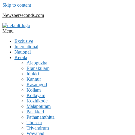
Skip to content
Newsperseconds.com
Menu
Exclusive
International
National
Kerala
Alappuzha
Eranakulam
Idukki
Kannur
Kasaragod
Kollam
Kottayam
Kozhikode
Malappuram
Palakkad
Pathanamthitta
Thrissur
Trivandrum
Wayanad