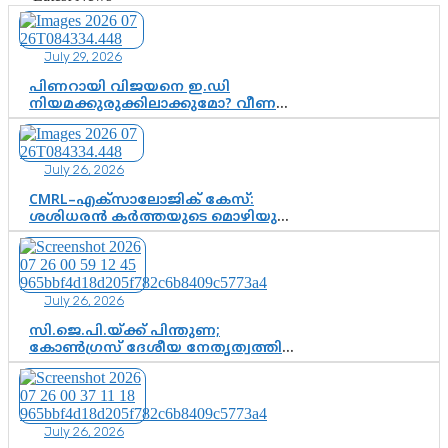
July 29, 2026
പിണറായി വിജയനെ ഇ.ഡി
നിയമക്കുരുക്കിലാക്കുമോ? വീണ
വിജയൻ മാപ്പുസാക്ഷിയാകുമോ?
കർത്തയുടെ മൊഴി നിർണായക
വഴിത്തിരിവാകുമോ?
July 26, 2026
CMRL–എക്‌സാലോജിക് കേസ്:
ശശിധരൻ കർത്തയുടെ മൊഴിയുടെ
അടിസ്ഥാനത്തിൽ പിണറായി
വിജയനെ ചോദ്യം ചെയ്യുന്നതിൽ ഉടൻ
തീരുമാനം; വീണയ്‌ക്കെതിരെ
കൂടുതൽ തെളിവുകൾ പരിശോധിച്ച്
July 26, 2026
ഇഡി
സി.ജെ.പി.യ്ക്ക് പിന്തുണ;
കോൺഗ്രസ് ദേശീയ നേതൃത്വത്തിൽ
ആശങ്കയോ? പാർട്ടിക്കുള്ളിൽ
ഭിന്നാഭിപ്രായമെന്ന വിലയിരുത്തൽ
July 26, 2026