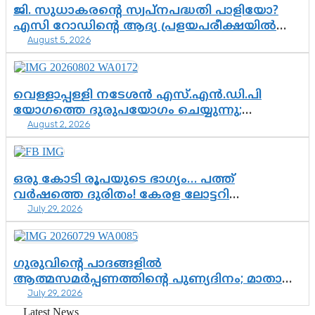
ജി. സുധാകരന്റെ സ്വപ്നപദ്ധതി പാളിയോ?
എസി റോഡിന്റെ ആദ്യ പ്രളയപരീക്ഷയിൽ
August 5, 2026
ഉയരുന്നത് ഗുരുതര ചോദ്യങ്ങൾ
വെള്ളാപ്പള്ളി നടേശൻ എസ്.എൻ.ഡി.പി
യോഗത്തെ ദുരുപയോഗം ചെയ്യുന്നു;
August 2, 2026
ശ്രീനാരായണ പ്രസ്ഥാനത്തെ കാർന്നുതിന്നുന്ന
വിഷവിത്ത്: ഗോകുലം ഗോപാലൻ
ഒരു കോടി രൂപയുടെ ഭാഗ്യം… പത്ത്
വർഷത്തെ ദുരിതം! കേരള ലോട്ടറി
July 29, 2026
സംവിധാനത്തെ ചോദ്യം ചെയ്ത് കോയയുടെ
പോരാട്ടം
ഗുരുവിന്റെ പാദങ്ങളിൽ
ആത്മസമർപ്പണത്തിന്റെ പുണ്യദിനം; മാതാ
July 29, 2026
അമൃതാനന്ദമയി മഠത്തിൽ ഭക്തിസാന്ദ്രമായി
ഗുരുപൂർണിമ ആഘോഷം
Latest News