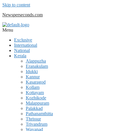
Skip to content
Newsperseconds.com
Menu
Exclusive
International
National
Kerala
Alappuzha
Eranakulam
Idukki
Kannur
Kasaragod
Kollam
Kottayam
Kozhikode
Malappuram
Palakkad
Pathanamthitta
Thrissur
Trivandrum
Wayanad