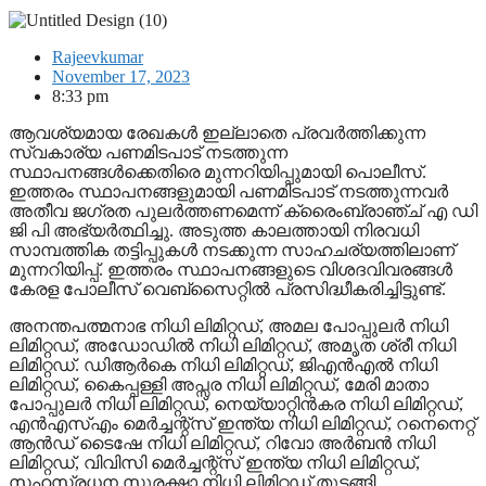
Rajeevkumar
November 17, 2023
8:33 pm
ആവശ്യമായ രേഖകൾ ഇല്ലാതെ പ്രവർത്തിക്കുന്ന
സ്വകാര്യ പണമിടപാട് നടത്തുന്ന
സ്ഥാപനങ്ങൾക്കെതിരെ മുന്നറിയിപ്പുമായി പൊലീസ്.
ഇത്തരം സ്ഥാപനങ്ങളുമായി പണമിടപാട് നടത്തുന്നവർ
അതീവ ജ​ഗ്രത പുലർത്തണമെന്ന് ക്രൈംബ്രാഞ്ച് എ ഡി
ജി പി അഭ്യര്‍ത്ഥിച്ചു. അടുത്ത കാലത്തായി നിരവധി
സാമ്പത്തിക തട്ടിപ്പുകൾ നടക്കുന്ന സാഹചര്യത്തിലാണ്
മുന്നറിയിപ്പ്. ഇത്തരം സ്ഥാപനങ്ങളുടെ വിശദവിവരങ്ങള്‍
കേരള പോലീസ് വെബ്സൈറ്റില്‍ പ്രസിദ്ധീകരിച്ചിട്ടുണ്ട്.
അനന്തപത്മനാഭ നിധി ലിമിറ്റഡ്, അമല പോപ്പുലർ നിധി
ലിമിറ്റഡ്, അഡോഡിൽ നിധി ലിമിറ്റഡ്, അമൃത ശ്രീ നിധി
ലിമിറ്റഡ്. ഡിആർകെ നിധി ലിമിറ്റഡ്, ജിഎൻഎൽ നിധി
ലിമിറ്റഡ്, കൈപ്പള്ളി അപ്സര നിധി ലിമിറ്റഡ്, മേരി മാതാ
പോപ്പുലർ നിധി ലിമിറ്റഡ്, നെയ്യാറ്റിൻകര നിധി ലിമിറ്റഡ്,
എൻഎസ്എം മെർച്ചന്റ്സ് ഇന്ത്യ നിധി ലിമിറ്റഡ്, റനെനെറ്റ്
ആൻഡ് ടൈഷേ നിധി ലിമിറ്റഡ്, റിവോ അർബൻ നിധി
ലിമിറ്റഡ്, വിവിസി മെർച്ചന്റ്സ് ഇന്ത്യ നിധി ലിമിറ്റഡ്,
സഹസ്രധന സുരക്ഷാ നിധി ലിമിറ്റഡ് തുടങ്ങി