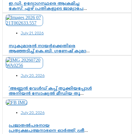
ഇ.ഡി. ഉദ്യോഗസ്ഥരെ ആക്രമിച്ച
കേസ്: ഏഴ് പ്രതികളുടെ ജാമ്യാപേക്ഷ
വീണ്ടും തള്ളി; അന്വേഷണം തുടരാൻ
കോടതി അനുമതി
July 21, 2026
സുകുമാരൻ നായർക്കെതിരെ
ആഞ്ഞടിച്ച് കെ.ബി. ഗണേഷ് കുമാർ,
വി.ഡി. സതീശന് പൂർണ പിന്തുണ
July 20, 2026
‘അണ്ണൻ വേൾഡ് കപ്പ് തൂക്കിയപ്പോൾ
അനിയൻ സോഷ്യൽ മീഡിയ തൂക്കി’;
ലാമിൻ യമാലിന്റെ
കിരീടധാരണത്തിനിടെ
ശ്രദ്ധാകേന്ദ്രമായി മൂന്ന് വയസ്സുകാരൻ
July 20, 2026
ചുണക്കുട്ടൻ
പ്രജാതൽപരനായ
പ്രത്യക്ഷപത്മനാഭനെ ഓർത്ത്; ശ്രീ