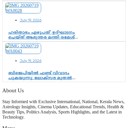
ചിത്തിര തിരുനാൾ മഹാരാജാവിന്റെ
35-ാം നാടുനീങ്ങൽ ദിനം ഇന്ന്
July 19, 2026
ഹരിതാഭം എഴുപത്’ ഉദ്ഘാടനം
ചെയ്ത് ആഭ്യന്തര മന്ത്രി രമേശ്
ചെന്നിത്തല; ആർ. ഹരികുമാറിന്റെ
സപ്തതി ആഘോഷങ്ങൾക്ക്
പ്രൗഢമായ തുടക്കം
July 19, 2026
ബിജെപിയിൽ ഫണ്ട് വിവാദം
പുകയുന്നു; ലോക്സഭ മുതൽ
നിയമസഭ വരെ 140 മണ്ഡലങ്ങളിലെ
ഫണ്ട് വിനിയോഗം
About Us
പരിശോധിക്കുമോ? കേന്ദ്രത്തിനും
ആർഎസ്എസിനും കേരള
Stay Informed with Exclusive International, National, Kerala News,
ഘടകത്തോട് അതൃപ്തി
Astrology Insights, Cinema Updates, Educational Trends, Health &
Beauty Tips, Politics Analysis, Sports Highlights, and the Latest in
Technology.