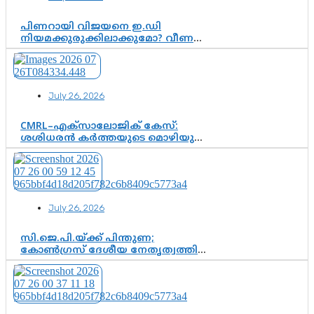
പിണറായി വിജയനെ ഇ.ഡി
നിയമക്കുരുക്കിലാക്കുമോ? വീണ
വിജയൻ മാപ്പുസാക്ഷിയാകുമോ?
കർത്തയുടെ മൊഴി നിർണായക
വഴിത്തിരിവാകുമോ?
July 26, 2026
CMRL–എക്‌സാലോജിക് കേസ്:
ശശിധരൻ കർത്തയുടെ മൊഴിയുടെ
അടിസ്ഥാനത്തിൽ പിണറായി
വിജയനെ ചോദ്യം ചെയ്യുന്നതിൽ ഉടൻ
തീരുമാനം; വീണയ്‌ക്കെതിരെ
കൂടുതൽ തെളിവുകൾ പരിശോധിച്ച്
ഇഡി
July 26, 2026
സി.ജെ.പി.യ്ക്ക് പിന്തുണ;
കോൺഗ്രസ് ദേശീയ നേതൃത്വത്തിൽ
ആശങ്കയോ? പാർട്ടിക്കുള്ളിൽ
ഭിന്നാഭിപ്രായമെന്ന വിലയിരുത്തൽ