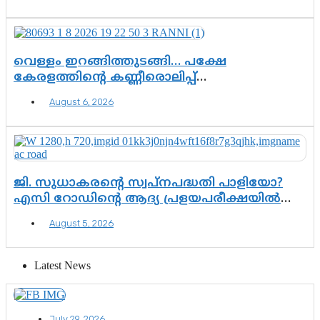
വെള്ളം ഇറങ്ങിത്തുടങ്ങി… പക്ഷേ
കേരളത്തിന്റെ കണ്ണീരൊലിപ്പ്
എന്നവസാനിക്കും?
August 6, 2026
ജി. സുധാകരന്റെ സ്വപ്നപദ്ധതി പാളിയോ?
എസി റോഡിന്റെ ആദ്യ പ്രളയപരീക്ഷയിൽ
ഉയരുന്നത് ഗുരുതര ചോദ്യങ്ങൾ
August 5, 2026
Latest News
July 29, 2026