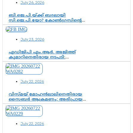
July 26, 2026
ബി.ജെ.പി.യ്ക്ക് ബദലായി
സി.ജെ.പി.യോ? കോൺഗ്രസിന്റെ
രാഷ്ട്രീയ ഇടം കൈവശപ്പെടുത്താൻ
സിജെപി ഉയർന്നുകഴിഞ്ഞോ?
ഇന്ത്യൻ രാഷ്ട്രീയത്തിലെ പുതിയ
July 23, 2026
വഴിത്തിരിവ്
എഡിജിപി എം.ആർ. അജിത്ത്
കുമാറിനെതിരായ നടപടി:
സസ്പെൻഷനിൽ ഒതുങ്ങുമോ,
അതോ കൂടുതൽ കടുത്ത
നടപടികളിലേക്കോ?
July 22, 2026
വിസ്മയ് മോഹൻലാലിനെതിരായ
സൈബർ ആക്രമണം; അഭിപ്രായ
സ്വാതന്ത്ര്യത്തെ നിശ്ശബ്ദമാക്കുന്ന
ഡിജിറ്റൽ ഗുണ്ടായിസത്തിന് അറുതി
വേണം
July 22, 2026