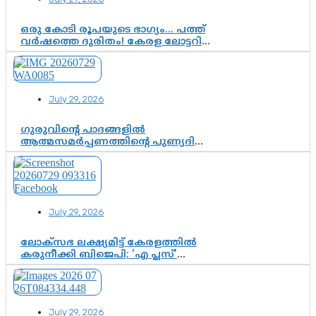
ഒരു കോടി രൂപയുടെ ഭാഗ്യം… പത്ത്
വർഷത്തെ ദുരിതം! കേരള ലോട്ടറി
സംവിധാനത്തെ ചോദ്യം ചെയ്ത്
കോയയുടെ പോരാട്ടം
July 29, 2026
ഗുരുവിന്റെ പാദങ്ങളിൽ
ആത്മസമർപ്പണത്തിന്റെ പുണ്യദിനം;
മാതാ അമൃതാനന്ദമയി മഠത്തിൽ
ഭക്തിസാന്ദ്രമായി ഗുരുപൂർണിമ
ആഘോഷം
July 29, 2026
ലോക്സഭ ലക്ഷ്യമിട്ട് കേരളത്തിൽ
കരുനീക്കി ബിജെപി; ‘എ പ്ലസ്’
മണ്ഡലങ്ങളിൽ പ്രമുഖരെ ഇറക്കി
കേന്ദ്രനേതൃത്വം, തിരുവനന്തപുരത്ത്
രാജീവ് ചന്ദ്രശേഖർ, ആറ്റിങ്ങലിൽ
കെ. സുരേന്ദ്രൻ; ആലപ്പുഴയിൽ
July 29, 2026
ശോഭാ സുരേന്ദ്രൻ..