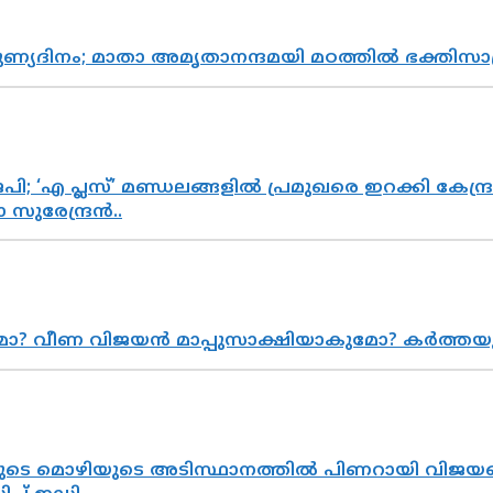
പുണ്യദിനം; മാതാ അമൃതാനന്ദമയി മഠത്തിൽ ഭക്തി
; ‘എ പ്ലസ്’ മണ്ഡലങ്ങളിൽ പ്രമുഖരെ ഇറക്കി കേന്ദ്ര
സുരേന്ദ്രൻ..
ുമോ? വീണ വിജയൻ മാപ്പുസാക്ഷിയാകുമോ? കർത്ത
െ മൊഴിയുടെ അടിസ്ഥാനത്തിൽ പിണറായി വിജയനെ 