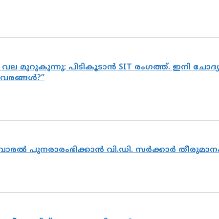
 വല മുറുകുന്നു; പിടികൂടാൻ SIT രംഗത്ത്. ഇനി ചോ
ിവരങ്ങൾ?”
ൽവാരൽ പുനരാരംഭിക്കാൻ വി.ഡി. സർക്കാർ തീരുമാന