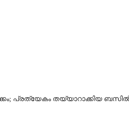
ം; പ്രത്യേകം തയ്യാറാക്കിയ ബസില്‍ മു