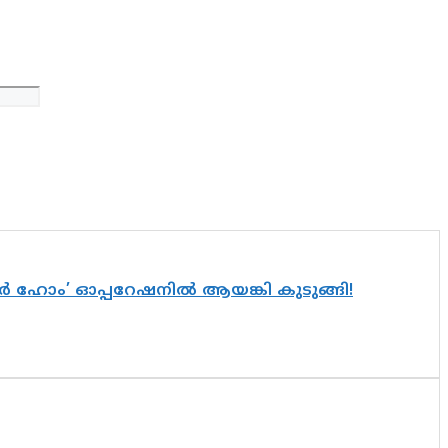
വർ ഹോം’ ഓപ്പറേഷനിൽ ആയങ്കി കുടുങ്ങി!