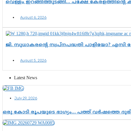
വെള്ളം ഇറങ്ങിത്തുടങ്ങി… പക്ഷേ കേരളത്തിന്റെ ക
August 6, 2026
ജി. സുധാകരന്റെ സ്വപ്നപദ്ധതി പാളിയോ? എസി 
August 5, 2026
Latest News
July 29, 2026
ഒരു കോടി രൂപയുടെ ഭാഗ്യം… പത്ത് വർഷത്തെ ദു