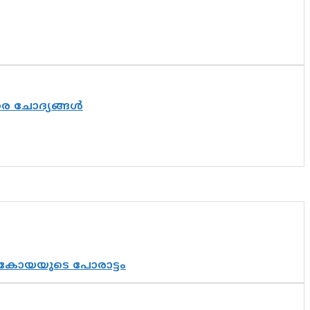
തര ചോദ്യങ്ങൾ
് കോയയുടെ പോരാട്ടം