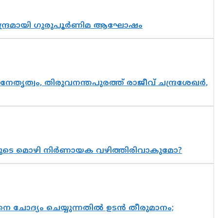
സാന്ദ്രമായി ഗുരുപൂർണിമ ആഘോഷം
നേതൃത്വം, തിരുവനന്തപുരത്ത് രാജീവ് ചന്ദ്രശേഖർ,
യുടെ മൊഴി നിർണായക വഴിത്തിരിവാകുമോ?
ചോദ്യം ചെയ്യുന്നതിൽ ഉടൻ തീരുമാനം;