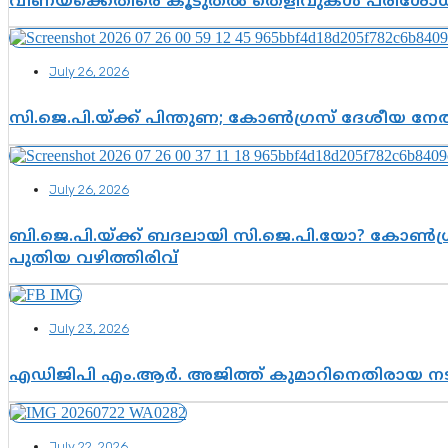
വീണയ്‌ക്കെതിരെ കൂടുതൽ തെളിവുകൾ പരിശോധിച
July 26, 2026
സി.ജെ.പി.യ്ക്ക് പിന്തുണ; കോൺഗ്രസ് ദേശീയ നേതൃ
July 26, 2026
ബി.ജെ.പി.യ്ക്ക് ബദലായി സി.ജെ.പി.യോ? കോൺഗ്ര
പുതിയ വഴിത്തിരിവ്
July 23, 2026
എഡിജിപി എം.ആർ. അജിത്ത് കുമാറിനെതിരായ 
July 22, 2026