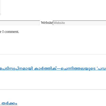
Website
me I comment.
 പേടിസ്വപ്നമായി കാർത്തിക്—ചെന്നിത്തലയുടെ ‘പ
യ തർക്കം