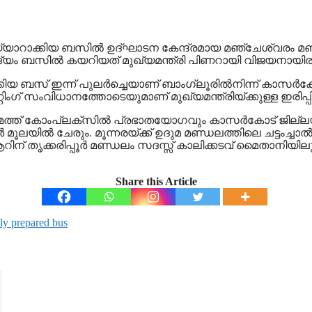
്യാറാക്കിയ ബസില്‍ ഉദ്ഘാടന കേന്ദ്രമായ മഞ്ചേശ്വരം മണ
ആദ്യം ബസില്‍ കയറിയത് മുഖ്യമന്ത്രി പിണറായി വിജയനായിരുന്നു
റാക്കിയ ബസ് ഇന്ന് പുലര്‍ച്ചെയാണ് ബാംഗ്ലൂരില്‍നിന്ന് കാസര
്റിം​ഗ് സംവിധാനത്തോടെയുമാണ് മുഖ്യമന്ത്രിയ്ക്കുള്ള ഇരിപ്പി
മത്ത് കോംപ്ലക്‌സില്‍ പ്രഭാതയോഗവും കാസര്‍കോട് ജില
ൂലയില്‍ ചേരും. മൂന്നരയ്ക്ക് ഉദുമ മണ്ഡലത്തിലെ ചട്ടംച്ചാല്
ആറിന് തൃക്കരിപ്പൂര്‍ മണ്ഡലം സദസ്സ് കാലിക്കടവ് മൈതാനിയില
Share this Article
lly prepared bus