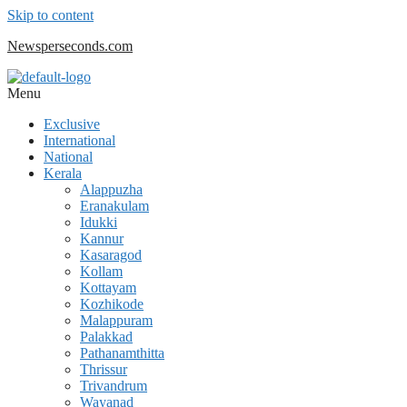
Skip to content
Newsperseconds.com
Menu
Exclusive
International
National
Kerala
Alappuzha
Eranakulam
Idukki
Kannur
Kasaragod
Kollam
Kottayam
Kozhikode
Malappuram
Palakkad
Pathanamthitta
Thrissur
Trivandrum
Wayanad