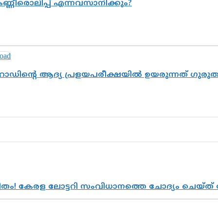
ണ്ണീരൊലിപ്പ് എന്നവസാനിക്കും?
റോഡിന്റെ ആദ്യ പ്രളയപരീക്ഷയിൽ ഉയരുന്നത് ഗുരു
രിതം! കേരള ലോട്ടറി സംവിധാനത്തെ ചോദ്യം ചെയ്ത