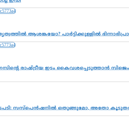
്ച് ഇഡി
ത്വത്തിൽ ആശങ്കയോ? പാർട്ടിക്കുള്ളിൽ ഭിന്നാഭിപ
സിന്റെ രാഷ്ട്രീയ ഇടം കൈവശപ്പെടുത്താൻ സിജെപി
നടപടി: സസ്പെൻഷനിൽ ഒതുങ്ങുമോ, അതോ കൂടുതൽ