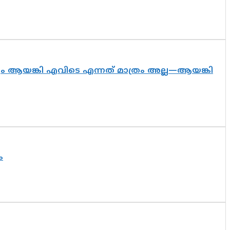
ദ്യം ആയങ്കി എവിടെ എന്നത് മാത്രം അല്ല—ആയങ്കി
ം