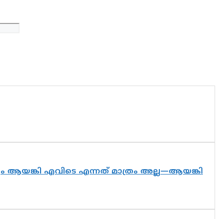
ദ്യം ആയങ്കി എവിടെ എന്നത് മാത്രം അല്ല—ആയങ്കി