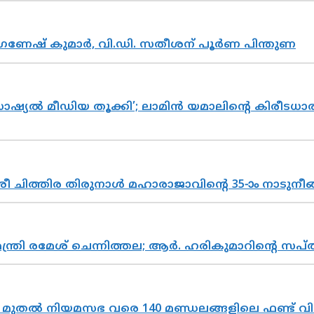
ഗണേഷ് കുമാർ, വി.ഡി. സതീശന് പൂർണ പിന്തുണ
ൽ മീഡിയ തൂക്കി’; ലാമിൻ യമാലിന്റെ കിരീടധാരണത്
 ചിത്തിര തിരുനാൾ മഹാരാജാവിന്റെ 35-ാം നാടുനീങ്
മന്ത്രി രമേശ് ചെന്നിത്തല; ആർ. ഹരികുമാറിന്റെ
മുതൽ നിയമസഭ വരെ 140 മണ്ഡലങ്ങളിലെ ഫണ്ട് വി