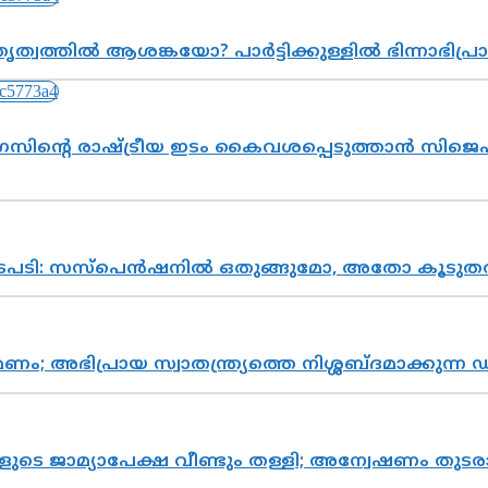
ത്വത്തിൽ ആശങ്കയോ? പാർട്ടിക്കുള്ളിൽ ഭിന്നാഭിപ
സിന്റെ രാഷ്ട്രീയ ഇടം കൈവശപ്പെടുത്താൻ സിജെപി
നടപടി: സസ്പെൻഷനിൽ ഒതുങ്ങുമോ, അതോ കൂടുതൽ
പ്രായ സ്വാതന്ത്ര്യത്തെ നിശ്ശബ്ദമാക്കുന്ന ഡ
ികളുടെ ജാമ്യാപേക്ഷ വീണ്ടും തള്ളി; അന്വേഷണം 