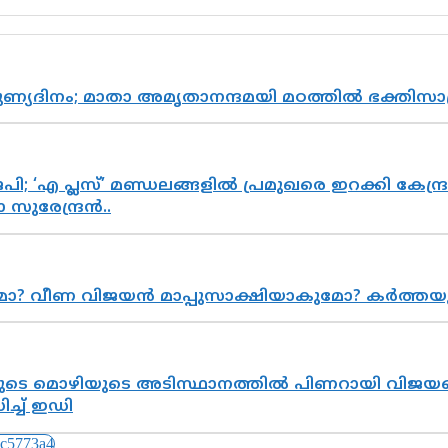
പുണ്യദിനം; മാതാ അമൃതാനന്ദമയി മഠത്തിൽ ഭക്തി
; ‘എ പ്ലസ്’ മണ്ഡലങ്ങളിൽ പ്രമുഖരെ ഇറക്കി കേന്ദ്ര
സുരേന്ദ്രൻ..
ുമോ? വീണ വിജയൻ മാപ്പുസാക്ഷിയാകുമോ? കർത്ത
െ മൊഴിയുടെ അടിസ്ഥാനത്തിൽ പിണറായി വിജയനെ 
്ച് ഇഡി