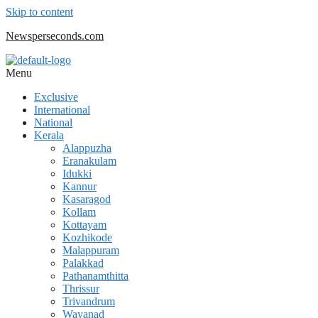
Skip to content
Newsperseconds.com
Menu
Exclusive
International
National
Kerala
Alappuzha
Eranakulam
Idukki
Kannur
Kasaragod
Kollam
Kottayam
Kozhikode
Malappuram
Palakkad
Pathanamthitta
Thrissur
Trivandrum
Wayanad