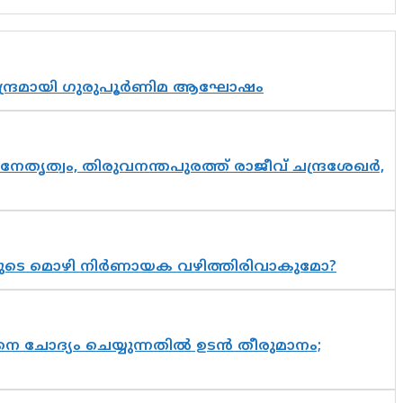
സാന്ദ്രമായി ഗുരുപൂർണിമ ആഘോഷം
നേതൃത്വം, തിരുവനന്തപുരത്ത് രാജീവ് ചന്ദ്രശേഖർ,
യുടെ മൊഴി നിർണായക വഴിത്തിരിവാകുമോ?
ചോദ്യം ചെയ്യുന്നതിൽ ഉടൻ തീരുമാനം;