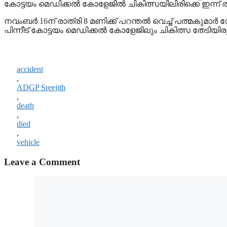
കോട്ടയം മെഡിക്കൽ കോളേജിൽ ചികിത്സയിലിരിക്കെ ഇന്ന് രാ
നവംബർ 16ന് രാത്രി 8 മണിക്ക് പറന്തൽ വെച്ച് പത്മകുമാർ
പിന്നീട് കോട്ടയം മെഡിക്കൽ കോളേജിലും ചികിത്സ തേടിയിരുന്
accident
,
ADGP Sreejith
,
death
,
died
,
vehicle
Leave a Comment