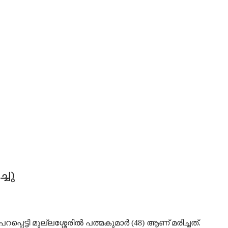
്ചു
പ്പെട്ടി മുല്ലശ്ശേരിൽ പത്മകുമാർ (48) ആണ് മരിച്ചത്.