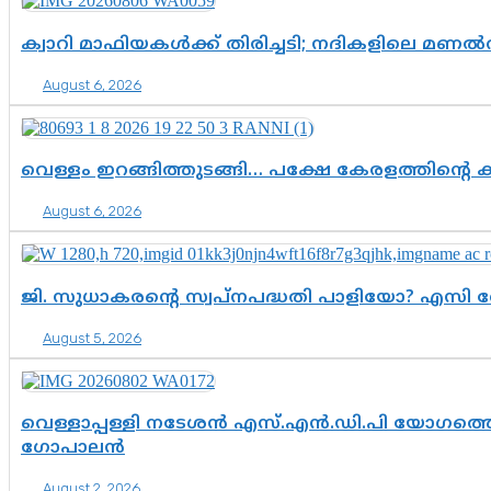
ക്വാറി മാഫിയകൾക്ക് തിരിച്ചടി; നദികളിലെ മണ
August 6, 2026
വെള്ളം ഇറങ്ങിത്തുടങ്ങി… പക്ഷേ കേരളത്തിന്റെ ക
August 6, 2026
ജി. സുധാകരന്റെ സ്വപ്നപദ്ധതി പാളിയോ? എസി 
August 5, 2026
വെള്ളാപ്പള്ളി നടേശൻ എസ്.എൻ.ഡി.പി യോഗത്തെ 
ഗോപാലൻ
August 2, 2026