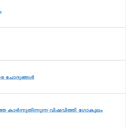
ം
തര ചോദ്യങ്ങൾ
െ കാർന്നുതിന്നുന്ന വിഷവിത്ത്: ഗോകുലം