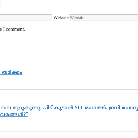
Website
me I comment.
യ തർക്കം
 വല മുറുകുന്നു; പിടികൂടാൻ SIT രംഗത്ത്. ഇനി ചോ
ിവരങ്ങൾ?”