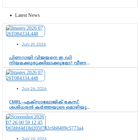
Latest News
July 29, 2026
പിണറായി വിജയനെ ഇ.ഡി
നിയമക്കുരുക്കിലാക്കുമോ? വീണ
വിജയൻ മാപ്പുസാക്ഷിയാകുമോ?
കർത്തയുടെ മൊഴി നിർണായക
വഴിത്തിരിവാകുമോ?
July 26, 2026
CMRL–എക്‌സാലോജിക് കേസ്:
ശശിധരൻ കർത്തയുടെ മൊഴിയുടെ
അടിസ്ഥാനത്തിൽ പിണറായി
വിജയനെ ചോദ്യം ചെയ്യുന്നതിൽ ഉടൻ
തീരുമാനം; വീണയ്‌ക്കെതിരെ
കൂടുതൽ തെളിവുകൾ പരിശോധിച്ച്
ഇഡി
July 26, 2026