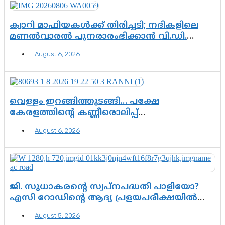
ക്വാറി മാഫിയകൾക്ക് തിരിച്ചടി; നദികളിലെ
മണൽവാരൽ പുനരാരംഭിക്കാൻ വി.ഡി.
സർക്കാർ തീരുമാനം
August 6, 2026
വെള്ളം ഇറങ്ങിത്തുടങ്ങി… പക്ഷേ
കേരളത്തിന്റെ കണ്ണീരൊലിപ്പ്
എന്നവസാനിക്കും?
August 6, 2026
ജി. സുധാകരന്റെ സ്വപ്നപദ്ധതി പാളിയോ?
എസി റോഡിന്റെ ആദ്യ പ്രളയപരീക്ഷയിൽ
ഉയരുന്നത് ഗുരുതര ചോദ്യങ്ങൾ
August 5, 2026