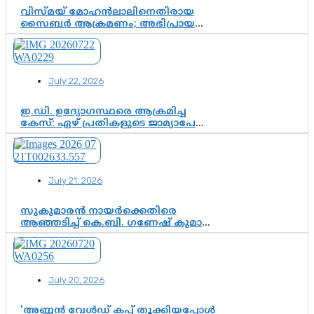
വിസ്മയ് മോഹൻലാലിനെതിരായ
സൈബർ ആക്രമണം; അഭിപ്രായ
സ്വാതന്ത്ര്യത്തെ നിശ്ശബ്ദമാക്കുന്ന
ഡിജിറ്റൽ ഗുണ്ടായിസത്തിന് അറുതി
വേണം
July 22, 2026
ഇ.ഡി. ഉദ്യോഗസ്ഥരെ ആക്രമിച്ച
കേസ്: ഏഴ് പ്രതികളുടെ ജാമ്യാപേക്ഷ
വീണ്ടും തള്ളി; അന്വേഷണം തുടരാൻ
കോടതി അനുമതി
July 21, 2026
സുകുമാരൻ നായർക്കെതിരെ
ആഞ്ഞടിച്ച് കെ.ബി. ഗണേഷ് കുമാർ,
വി.ഡി. സതീശന് പൂർണ പിന്തുണ
July 20, 2026
‘അണ്ണൻ വേൾഡ് കപ്പ് തൂക്കിയപ്പോൾ