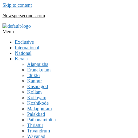
Skip to content
Newsperseconds.com
Menu
Exclusive
International
National
Kerala
Alappuzha
Eranakulam
Idukki
Kannur
Kasaragod
Kollam
Kottayam
Kozhikode
Malappuram
Palakkad
Pathanamthitta
Thrissur
Trivandrum
Wayanad