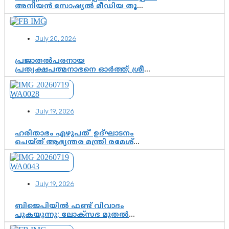
അനിയൻ സോഷ്യൽ മീഡിയ തൂക്കി’;
ലാമിൻ യമാലിന്റെ
കിരീടധാരണത്തിനിടെ
ശ്രദ്ധാകേന്ദ്രമായി മൂന്ന് വയസ്സുകാരൻ
July 20, 2026
ചുണക്കുട്ടൻ
പ്രജാതൽപരനായ
പ്രത്യക്ഷപത്മനാഭനെ ഓർത്ത്; ശ്രീ
ചിത്തിര തിരുനാൾ മഹാരാജാവിന്റെ
35-ാം നാടുനീങ്ങൽ ദിനം ഇന്ന്
July 19, 2026
ഹരിതാഭം എഴുപത്’ ഉദ്ഘാടനം
ചെയ്ത് ആഭ്യന്തര മന്ത്രി രമേശ്
ചെന്നിത്തല; ആർ. ഹരികുമാറിന്റെ
സപ്തതി ആഘോഷങ്ങൾക്ക്
പ്രൗഢമായ തുടക്കം
July 19, 2026
ബിജെപിയിൽ ഫണ്ട് വിവാദം
പുകയുന്നു; ലോക്സഭ മുതൽ
നിയമസഭ വരെ 140 മണ്ഡലങ്ങളിലെ