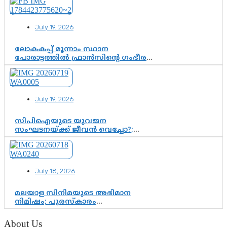
ഫണ്ട് വിനിയോഗം
പരിശോധിക്കുമോ? കേന്ദ്രത്തിനും
ആർഎസ്എസിനും കേരള
July 19, 2026
ഘടകത്തോട് അതൃപ്തി
ലോകകപ്പ് മൂന്നാം സ്ഥാന
പോരാട്ടത്തിൽ ഫ്രാൻസിന്റെ ഗംഭീര
തിരിച്ചുവരവ്; ഗോൾവേട്ടയിൽ
മെസ്സിയെ മറികടന്ന് എംബാപ്പെ
July 19, 2026
സിപിഐയുടെ യുവജന
സംഘടനയ്ക്ക് ജീവൻ വെച്ചോ?;
ജിസ്മോന്റെ വിമർശനം രാഷ്ട്രീയ
ഇരട്ടത്താപ്പെന്ന് ചർച്ച
July 18, 2026
മലയാള സിനിമയുടെ അഭിമാന
നിമിഷം; പുരസ്‌കാരം
ആഘോഷമാകട്ടെ, മികവ് ശീലമാകട്ടെ
About Us