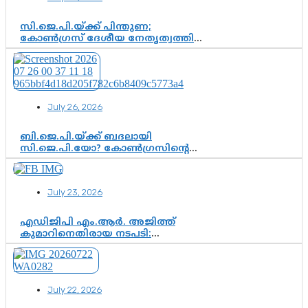
സി.ജെ.പി.യ്ക്ക് പിന്തുണ;
കോൺഗ്രസ് ദേശീയ നേതൃത്വത്തിൽ
ആശങ്കയോ? പാർട്ടിക്കുള്ളിൽ
ഭിന്നാഭിപ്രായമെന്ന വിലയിരുത്തൽ
July 26, 2026
ബി.ജെ.പി.യ്ക്ക് ബദലായി
സി.ജെ.പി.യോ? കോൺഗ്രസിന്റെ
രാഷ്ട്രീയ ഇടം കൈവശപ്പെടുത്താൻ
സിജെപി ഉയർന്നുകഴിഞ്ഞോ?
ഇന്ത്യൻ രാഷ്ട്രീയത്തിലെ പുതിയ
July 23, 2026
വഴിത്തിരിവ്
എഡിജിപി എം.ആർ. അജിത്ത്
കുമാറിനെതിരായ നടപടി:
സസ്പെൻഷനിൽ ഒതുങ്ങുമോ,
അതോ കൂടുതൽ കടുത്ത
നടപടികളിലേക്കോ?
July 22, 2026