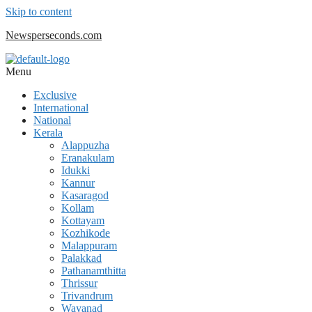
Skip to content
Newsperseconds.com
Menu
Exclusive
International
National
Kerala
Alappuzha
Eranakulam
Idukki
Kannur
Kasaragod
Kollam
Kottayam
Kozhikode
Malappuram
Palakkad
Pathanamthitta
Thrissur
Trivandrum
Wayanad