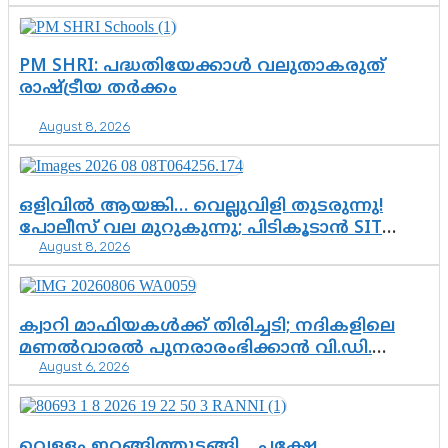
ഓപ്പറേഷനിൽ ആയങ്കി കുടുങ്ങി!
PM SHRI: പദ്ധതിയേക്കാൾ വലുതാകരുത്
രാഷ്ട്രീയ തർക്കം
August 8, 2026
ഒളിവിൽ ആയങ്കി… വെല്ലുവിളി തുടരുന്നു!
പോലീസ് വല മുറുകുന്നു; പിടികൂടാൻ SIT
August 8, 2026
രംഗത്ത്. ഇനി ചോദ്യം ആയങ്കി എവിടെ
എന്നത് മാത്രം അല്ല—ആയങ്കി
കസ്റ്റഡിയിലായാൽ പുറത്തുവരുക
എന്തൊക്കെ വിവരങ്ങൾ?”
ക്വാറി മാഫിയകൾക്ക് തിരിച്ചടി; നദികളിലെ
മണൽവാരൽ പുനരാരംഭിക്കാൻ വി.ഡി.
August 6, 2026
സർക്കാർ തീരുമാനം
വെള്ളം ഇറങ്ങിത്തുടങ്ങി… പക്ഷേ