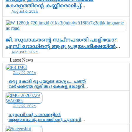
കേരളത്തിന്റെ കണ്ണീരൊലിപ്പ്
August 6, 2026
എന്നവസാനിക്കും?
ജി. സുധാകരന്റെ സ്വപ്നപദ്ധതി പാളിയോ?
എസി റോഡിന്റെ ആദ്യ പ്രളയപരീക്ഷയിൽ
August 5, 2026
ഉയരുന്നത് ഗുരുതര ചോദ്യങ്ങൾ
Latest News
July 29, 2026
ഒരു കോടി രൂപയുടെ ഭാഗ്യം… പത്ത്
വർഷത്തെ ദുരിതം! കേരള ലോട്ടറി
സംവിധാനത്തെ ചോദ്യം ചെയ്ത്
കോയയുടെ പോരാട്ടം
July 29, 2026
ഗുരുവിന്റെ പാദങ്ങളിൽ
ആത്മസമർപ്പണത്തിന്റെ പുണ്യദിനം;
മാതാ അമൃതാനന്ദമയി മഠത്തിൽ
ഭക്തിസാന്ദ്രമായി ഗുരുപൂർണിമ