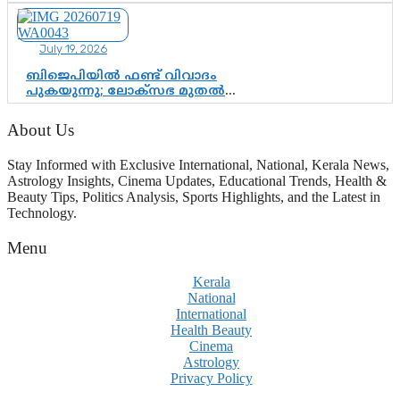
ചെന്നിത്തല; ആർ. ഹരികുമാറിന്റെ
സപ്തതി ആഘോഷങ്ങൾക്ക്
പ്രൗഢമായ തുടക്കം
July 19, 2026
ബിജെപിയിൽ ഫണ്ട് വിവാദം
പുകയുന്നു; ലോക്സഭ മുതൽ
നിയമസഭ വരെ 140 മണ്ഡലങ്ങളിലെ
ഫണ്ട് വിനിയോഗം
About Us
പരിശോധിക്കുമോ? കേന്ദ്രത്തിനും
ആർഎസ്എസിനും കേരള
Stay Informed with Exclusive International, National, Kerala News,
ഘടകത്തോട് അതൃപ്തി
Astrology Insights, Cinema Updates, Educational Trends, Health &
Beauty Tips, Politics Analysis, Sports Highlights, and the Latest in
Technology.
Menu
Kerala
National
International
Health Beauty
Cinema
Astrology
Privacy Policy