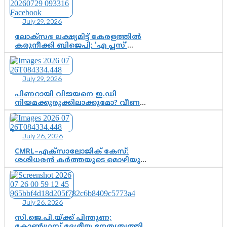
ആഘോഷം
July 29, 2026
ലോക്സഭ ലക്ഷ്യമിട്ട് കേരളത്തിൽ
കരുനീക്കി ബിജെപി; ‘എ പ്ലസ്’
മണ്ഡലങ്ങളിൽ പ്രമുഖരെ ഇറക്കി
കേന്ദ്രനേതൃത്വം, തിരുവനന്തപുരത്ത്
രാജീവ് ചന്ദ്രശേഖർ, ആറ്റിങ്ങലിൽ
July 29, 2026
കെ. സുരേന്ദ്രൻ; ആലപ്പുഴയിൽ
ശോഭാ സുരേന്ദ്രൻ..
പിണറായി വിജയനെ ഇ.ഡി
നിയമക്കുരുക്കിലാക്കുമോ? വീണ
വിജയൻ മാപ്പുസാക്ഷിയാകുമോ?
കർത്തയുടെ മൊഴി നിർണായക
വഴിത്തിരിവാകുമോ?
July 26, 2026
CMRL–എക്‌സാലോജിക് കേസ്:
ശശിധരൻ കർത്തയുടെ മൊഴിയുടെ
അടിസ്ഥാനത്തിൽ പിണറായി
വിജയനെ ചോദ്യം ചെയ്യുന്നതിൽ ഉടൻ
തീരുമാനം; വീണയ്‌ക്കെതിരെ
കൂടുതൽ തെളിവുകൾ പരിശോധിച്ച്
July 26, 2026
ഇഡി
സി.ജെ.പി.യ്ക്ക് പിന്തുണ;
കോൺഗ്രസ് ദേശീയ നേതൃത്വത്തിൽ