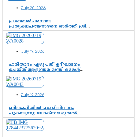
ശ്രദ്ധാകേന്ദ്രമായി മൂന്ന് വയസ്സുകാരൻ
July 20, 2026
ചുണക്കുട്ടൻ
പ്രജാതൽപരനായ
പ്രത്യക്ഷപത്മനാഭനെ ഓർത്ത്; ശ്രീ
ചിത്തിര തിരുനാൾ മഹാരാജാവിന്റെ
35-ാം നാടുനീങ്ങൽ ദിനം ഇന്ന്
July 19, 2026
ഹരിതാഭം എഴുപത്’ ഉദ്ഘാടനം
ചെയ്ത് ആഭ്യന്തര മന്ത്രി രമേശ്
ചെന്നിത്തല; ആർ. ഹരികുമാറിന്റെ
സപ്തതി ആഘോഷങ്ങൾക്ക്
പ്രൗഢമായ തുടക്കം
July 19, 2026
ബിജെപിയിൽ ഫണ്ട് വിവാദം
പുകയുന്നു; ലോക്സഭ മുതൽ
നിയമസഭ വരെ 140 മണ്ഡലങ്ങളിലെ
ഫണ്ട് വിനിയോഗം
പരിശോധിക്കുമോ? കേന്ദ്രത്തിനും
ആർഎസ്എസിനും കേരള