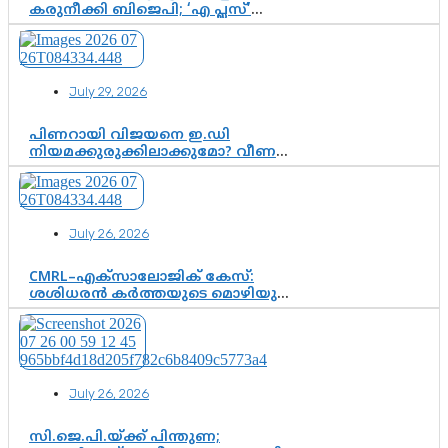
കരുനീക്കി ബിജെപി; ‘എ പ്ലസ്’
മണ്ഡലങ്ങളിൽ പ്രമുഖരെ ഇറക്കി
കേന്ദ്രനേതൃത്വം, തിരുവനന്തപുരത്ത്
രാജീവ് ചന്ദ്രശേഖർ, ആറ്റിങ്ങലിൽ
കെ. സുരേന്ദ്രൻ; ആലപ്പുഴയിൽ
July 29, 2026
ശോഭാ സുരേന്ദ്രൻ..
പിണറായി വിജയനെ ഇ.ഡി
നിയമക്കുരുക്കിലാക്കുമോ? വീണ
വിജയൻ മാപ്പുസാക്ഷിയാകുമോ?
കർത്തയുടെ മൊഴി നിർണായക
വഴിത്തിരിവാകുമോ?
July 26, 2026
CMRL–എക്‌സാലോജിക് കേസ്:
ശശിധരൻ കർത്തയുടെ മൊഴിയുടെ
അടിസ്ഥാനത്തിൽ പിണറായി
വിജയനെ ചോദ്യം ചെയ്യുന്നതിൽ ഉടൻ
തീരുമാനം; വീണയ്‌ക്കെതിരെ
കൂടുതൽ തെളിവുകൾ പരിശോധിച്ച്
ഇഡി
July 26, 2026
സി.ജെ.പി.യ്ക്ക് പിന്തുണ;