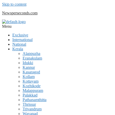
Skip to content
Newsperseconds.com
Menu
Exclusive
International
National
Kerala
Alappuzha
Eranakulam
Idukki
Kannur
Kasaragod
Kollam
Kottayam
Kozhikode
Malappuram
Palakkad
Pathanamthitta
Thrissur
Trivandrum
Wayanad