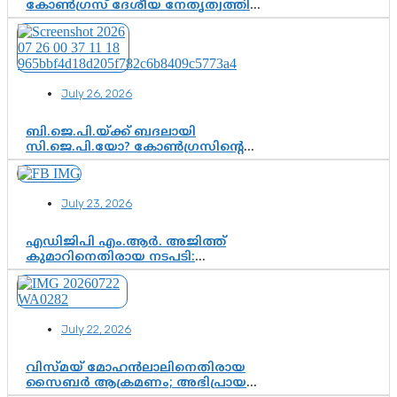
കോൺഗ്രസ് ദേശീയ നേതൃത്വത്തിൽ
ആശങ്കയോ? പാർട്ടിക്കുള്ളിൽ
ഭിന്നാഭിപ്രായമെന്ന വിലയിരുത്തൽ
July 26, 2026
ബി.ജെ.പി.യ്ക്ക് ബദലായി
സി.ജെ.പി.യോ? കോൺഗ്രസിന്റെ
രാഷ്ട്രീയ ഇടം കൈവശപ്പെടുത്താൻ
സിജെപി ഉയർന്നുകഴിഞ്ഞോ?
ഇന്ത്യൻ രാഷ്ട്രീയത്തിലെ പുതിയ
July 23, 2026
വഴിത്തിരിവ്
എഡിജിപി എം.ആർ. അജിത്ത്
കുമാറിനെതിരായ നടപടി:
സസ്പെൻഷനിൽ ഒതുങ്ങുമോ,
അതോ കൂടുതൽ കടുത്ത
നടപടികളിലേക്കോ?
July 22, 2026
വിസ്മയ് മോഹൻലാലിനെതിരായ
സൈബർ ആക്രമണം; അഭിപ്രായ