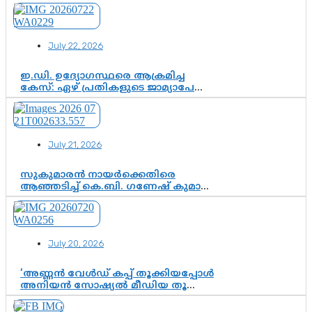
സ്വാതന്ത്ര്യത്തെ നിശ്ശബ്ദമാക്കുന്ന
ഡിജിറ്റൽ ഗുണ്ടായിസത്തിന് അറുതി
വേണം
July 22, 2026
ഇ.ഡി. ഉദ്യോഗസ്ഥരെ ആക്രമിച്ച
കേസ്: ഏഴ് പ്രതികളുടെ ജാമ്യാപേക്ഷ
വീണ്ടും തള്ളി; അന്വേഷണം തുടരാൻ
കോടതി അനുമതി
July 21, 2026
സുകുമാരൻ നായർക്കെതിരെ
ആഞ്ഞടിച്ച് കെ.ബി. ഗണേഷ് കുമാർ,
വി.ഡി. സതീശന് പൂർണ പിന്തുണ
July 20, 2026
‘അണ്ണൻ വേൾഡ് കപ്പ് തൂക്കിയപ്പോൾ
അനിയൻ സോഷ്യൽ മീഡിയ തൂക്കി’;
ലാമിൻ യമാലിന്റെ
കിരീടധാരണത്തിനിടെ