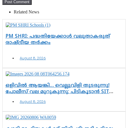
Related News
PM SHRI: പദ്ധതിയേക്കാൾ വലുതാകരുത്
രാഷ്ട്രീയ തർക്കം
August 8, 2026
ഒളിവിൽ ആയങ്കി… വെല്ലുവിളി തുടരുന്നു!
പോലീസ് വല മുറുകുന്നു; പിടികൂടാൻ SIT
രംഗത്ത്. ഇനി ചോദ്യം ആയങ്കി എവിടെ
August 8, 2026
എന്നത് മാത്രം അല്ല—ആയങ്കി
കസ്റ്റഡിയിലായാൽ പുറത്തുവരുക
എന്തൊക്കെ വിവരങ്ങൾ?”