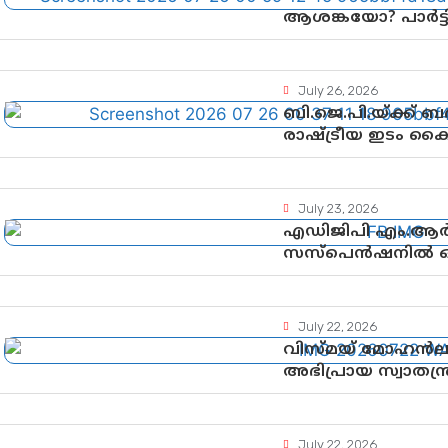
ആശങ്കയോ? പാർട്ടിക
വിലയിരുത്തൽ
July 26, 2026
ബി.ജെ.പി.യ്ക്ക്
രാഷ്ട്രീയ ഇടം ക
ഉയർന്നുകഴിഞ്ഞോ? 
വഴിത്തിരിവ്
July 23, 2026
എഡിജിപി എം.ആർ.
സസ്പെൻഷനിൽ ഒത
നടപടികളിലേക്കോ
July 22, 2026
വിസ്മയ് മോഹൻ
അഭിപ്രായ സ്വാതന്ത്
ഗുണ്ടായിസത്തിന
July 22, 2026