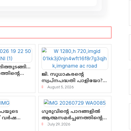
ിത്തുടങ്ങി…
്തിന്റെ
ജി. സുധാകരന്റെ
്
സ്വപ്നപദ്ധതി പാളിയോ?
്കും?
എസി റോഡിന്റെ ആദ്യ
August 5, 2026
പ്രളയപരീക്ഷയിൽ
ഉയരുന്നത് ഗുരുതര
ചോദ്യങ്ങൾ
ൂപയുടെ
ഗുരുവിന്റെ പാദങ്ങളിൽ
ത് വർഷത്തെ
ആത്മസമർപ്പണത്തിന്റെ
 ലോട്ടറി
പുണ്യദിനം; മാതാ
July 29, 2026