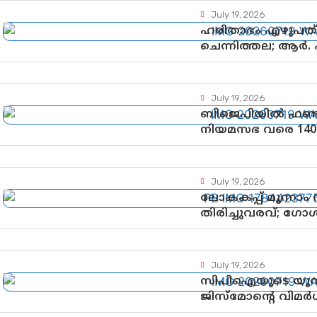
July 19, 2026
ഹരിതാഭം എഴുപത്’ 
ചെന്നിത്തല; ആർ.
ആഘോഷങ്ങൾക്ക് 
July 19, 2026
ബിജെപിയിൽ ഫണ്ട
നിയമസഭ വരെ 140
പരിശോധിക്കുമോ?
ഘടകത്തോട് അതൃ
July 19, 2026
ലോകകപ്പ് മൂന്നാം
തിരിച്ചുവരവ്; ഗോ
July 19, 2026
സിപിഐയുടെ യുവജ
ജിസ്മോന്റെ വിമർശനം