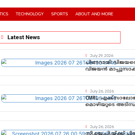
TICS
TECHNOLOGY
SPORTS
ABOUT AND MORE
Latest News
July 29, 2026
പിണറായി വിജയനെ 
വിജയൻ മാപ്പുസാ
നിർണായക വഴിത്
July 26, 2026
CMRL–എക്‌സാലോജ
മൊഴിയുടെ അടിസ്
ചെയ്യുന്നതിൽ ഉട
തെളിവുകൾ പരിശോ
July 26, 2026
സി.ജെ.പി.യ്ക്ക് 