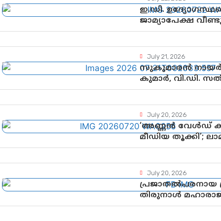
ഇ.ഡി. ഉദ്യോഗസ്ഥര
ജാമ്യാപേക്ഷ വീണ
അനുമതി
July 21, 2026
സുകുമാരൻ നായർക
കുമാർ, വി.ഡി. സ
July 20, 2026
‘അണ്ണൻ വേൾഡ് ക
മീഡിയ തൂക്കി’; ല
ശ്രദ്ധാകേന്ദ്രമായി
July 20, 2026
പ്രജാതൽപരനായ പ്ര
തിരുനാൾ മഹാരാജാവ