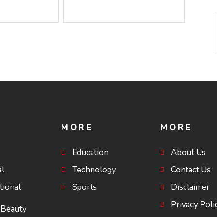
െ ചോദ്യം
അമൃതാനന്ദമയി മഠത്തിൽ
യയുടെ
ഭക്തിസാന്ദ്രമായി
ഗുരുപൂർണിമ ആഘോഷം
MORE
MORE
Education
About Us
al
Technology
Contact Us
tional
Sports
Disclaimer
Privacy Poli
 Beauty