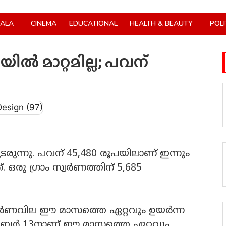
RALA
CINEMA
EDUCATIONAL
HEALTH & BEAUTY
POLI
ിൽ മാറ്റമില്ല; പവന്
ുടരുന്നു. പവന് 45,480 രൂപയിലാണ് ഇന്നും
ഒരു ഗ്രാം സ്വര്‍ണത്തിന് 5,685
്വര്‍ണവില ഈ മാസത്തെ ഏറ്റവും ഉയര്‍ന്ന
ംബര്‍ 13നാണ് ഈ മാസത്തെ ഏറ്റവും