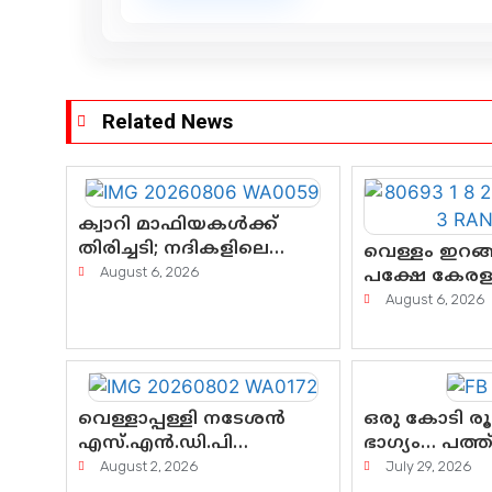
Related News
ക്വാറി മാഫിയകൾക്ക്
തിരിച്ചടി; നദികളിലെ
വെള്ളം ഇറങ്ങ
മണൽവാരൽ
August 6, 2026
പക്ഷേ കേരളത
പുനരാരംഭിക്കാൻ വി.ഡി.
കണ്ണീരൊലിപ്പ
August 6, 2026
സർക്കാർ തീരുമാനം
എന്നവസാനിക
വെള്ളാപ്പള്ളി നടേശൻ
ഒരു കോടി ര
എസ്.എൻ.ഡി.പി
ഭാഗ്യം… പത്
യോഗത്തെ ദുരുപയോഗം
ദുരിതം! കേരള
August 2, 2026
July 29, 2026