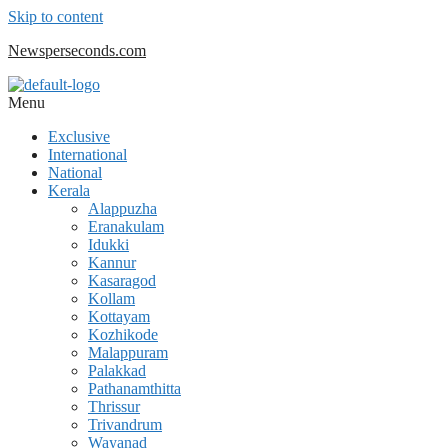
Skip to content
Newsperseconds.com
Menu
Exclusive
International
National
Kerala
Alappuzha
Eranakulam
Idukki
Kannur
Kasaragod
Kollam
Kottayam
Kozhikode
Malappuram
Palakkad
Pathanamthitta
Thrissur
Trivandrum
Wayanad