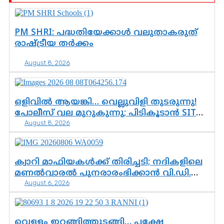
PM SHRI: പദ്ധതിയേക്കാൾ വലുതാകരുത്
രാഷ്ട്രീയ തർക്കം
August 8, 2026
ഒളിവിൽ ആയങ്കി… വെല്ലുവിളി തുടരുന്നു!
പോലീസ് വല മുറുകുന്നു; പിടികൂടാൻ SIT
August 8, 2026
രംഗത്ത്. ഇനി ചോദ്യം ആയങ്കി എവിടെ
എന്നത് മാത്രം അല്ല—ആയങ്കി
കസ്റ്റഡിയിലായാൽ പുറത്തുവരുക
എന്തൊക്കെ വിവരങ്ങൾ?”
ക്വാറി മാഫിയകൾക്ക് തിരിച്ചടി; നദികളിലെ
മണൽവാരൽ പുനരാരംഭിക്കാൻ വി.ഡി.
August 6, 2026
സർക്കാർ തീരുമാനം
വെള്ളം ഇറങ്ങിത്തുടങ്ങി… പക്ഷേ