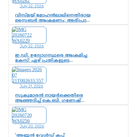
July 22, 2026
വിസ്മയ് മോഹൻലാലിനെതിരായ
സൈബർ ആക്രമണം; അഭിപ്രായ
സ്വാതന്ത്ര്യത്തെ നിശ്ശബ്ദമാക്കുന്ന
ഡിജിറ്റൽ ഗുണ്ടായിസത്തിന്
അറുതി വേണം
July 22, 2026
ഇ.ഡി. ഉദ്യോഗസ്ഥരെ ആക്രമിച്ച
കേസ്: ഏഴ് പ്രതികളുടെ
ജാമ്യാപേക്ഷ വീണ്ടും തള്ളി;
അന്വേഷണം തുടരാൻ കോടതി
അനുമതി
July 21, 2026
സുകുമാരൻ നായർക്കെതിരെ
ആഞ്ഞടിച്ച് കെ.ബി. ഗണേഷ്
കുമാർ, വി.ഡി. സതീശന് പൂർണ
പിന്തുണ
July 20, 2026
‘അണ്ണൻ വേൾഡ് കപ്പ്