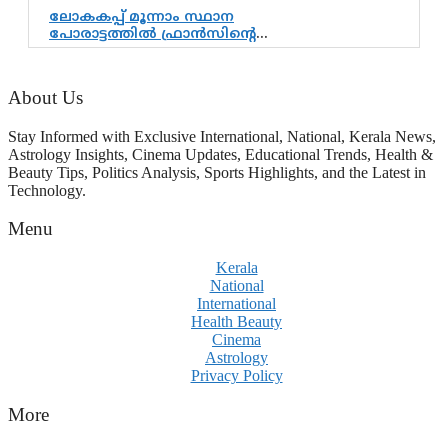
ആർഎസ്എസിനും കേരള
ലോകകപ്പ് മൂന്നാം സ്ഥാന
ഘടകത്തോട് അതൃപ്തി
പോരാട്ടത്തിൽ ഫ്രാൻസിന്റെ
ഗംഭീര തിരിച്ചുവരവ്;
ഗോൾവേട്ടയിൽ മെസ്സിയെ
മറികടന്ന് എംബാപ്പെ
About Us
Stay Informed with Exclusive International, National, Kerala News,
Astrology Insights, Cinema Updates, Educational Trends, Health &
Beauty Tips, Politics Analysis, Sports Highlights, and the Latest in
Technology.
Menu
Kerala
National
International
Health Beauty
Cinema
Astrology
Privacy Policy
More