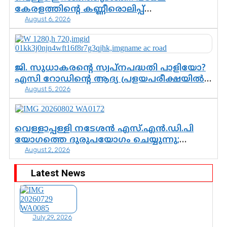
കേരളത്തിന്റെ കണ്ണീരൊലിപ്പ്
August 6, 2026
എന്നവസാനിക്കും?
ജി. സുധാകരന്റെ സ്വപ്നപദ്ധതി പാളിയോ?
എസി റോഡിന്റെ ആദ്യ പ്രളയപരീക്ഷയിൽ
August 5, 2026
ഉയരുന്നത് ഗുരുതര ചോദ്യങ്ങൾ
വെള്ളാപ്പള്ളി നടേശൻ എസ്.എൻ.ഡി.പി
യോഗത്തെ ദുരുപയോഗം ചെയ്യുന്നു;
August 2, 2026
ശ്രീനാരായണ പ്രസ്ഥാനത്തെ
കാർന്നുതിന്നുന്ന വിഷവിത്ത്: ഗോകുലം
Latest News
ഗോപാലൻ
July 29, 2026