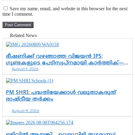
Save my name, email, and website in this browser for the next
time I comment.
Related News
ഭീഷണിക്ക് വഴങ്ങാത്ത വിജയൻ IPS;
ഗുണ്ടകളുടെ പേടിസ്വപ്നമായി കാർത്തിക്—
August 9, 2026
ചെന്നിത്തലയുടെ ‘പവർ ഹോം’
ഓപ്പറേഷനിൽ ആയങ്കി കുടുങ്ങി!
PM SHRI: പദ്ധതിയേക്കാൾ വലുതാകരുത്
രാഷ്ട്രീയ തർക്കം
August 8, 2026
ഒളിവിൽ ആയങ്കി… വെല്ലുവിളി തുടരുന്നു!