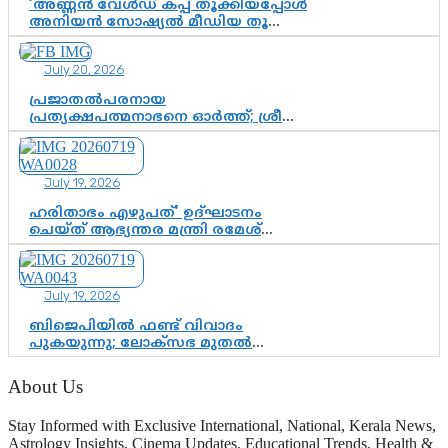
‘അണ്ണൻ വേൾഡ് കപ്പ് തൂക്കിയപ്പോൾ
അനിയൻ സോഷ്യൽ മീഡിയ തൂക്കി’;
ലാമിൻ യമാലിന്റെ
കിരീടധാരണത്തിനിടെ
July 20, 2026
ശ്രദ്ധാകേന്ദ്രമായി മൂന്ന് വയസ്സുകാരൻ
ചുണക്കുട്ടൻ
പ്രജാതൽപരനായ
പ്രത്യക്ഷപത്മനാഭനെ ഓർത്ത്; ശ്രീ
ചിത്തിര തിരുനാൾ മഹാരാജാവിന്റെ
35-ാം നാടുനീങ്ങൽ ദിനം ഇന്ന്
July 19, 2026
ഹരിതാഭം എഴുപത്’ ഉദ്ഘാടനം
ചെയ്ത് ആഭ്യന്തര മന്ത്രി രമേശ്
ചെന്നിത്തല; ആർ. ഹരികുമാറിന്റെ
സപ്തതി ആഘോഷങ്ങൾക്ക്
പ്രൗഢമായ തുടക്കം
July 19, 2026
ബിജെപിയിൽ ഫണ്ട് വിവാദം
പുകയുന്നു; ലോക്സഭ മുതൽ
നിയമസഭ വരെ 140 മണ്ഡലങ്ങളിലെ
ഫണ്ട് വിനിയോഗം
About Us
പരിശോധിക്കുമോ? കേന്ദ്രത്തിനും
ആർഎസ്എസിനും കേരള
Stay Informed with Exclusive International, National, Kerala News,
ഘടകത്തോട് അതൃപ്തി
Astrology Insights, Cinema Updates, Educational Trends, Health &