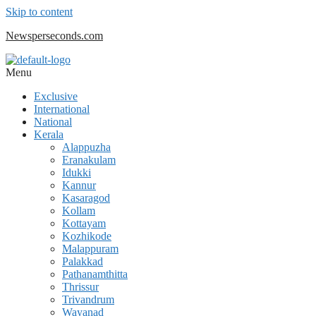
Skip to content
Newsperseconds.com
Menu
Exclusive
International
National
Kerala
Alappuzha
Eranakulam
Idukki
Kannur
Kasaragod
Kollam
Kottayam
Kozhikode
Malappuram
Palakkad
Pathanamthitta
Thrissur
Trivandrum
Wayanad