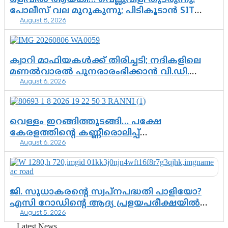
പോലീസ് വല മുറുകുന്നു; പിടികൂടാൻ SIT
August 8, 2026
രംഗത്ത്. ഇനി ചോദ്യം ആയങ്കി എവിടെ
എന്നത് മാത്രം അല്ല—ആയങ്കി
കസ്റ്റഡിയിലായാൽ പുറത്തുവരുക
എന്തൊക്കെ വിവരങ്ങൾ?”
ക്വാറി മാഫിയകൾക്ക് തിരിച്ചടി; നദികളിലെ
മണൽവാരൽ പുനരാരംഭിക്കാൻ വി.ഡി.
August 6, 2026
സർക്കാർ തീരുമാനം
വെള്ളം ഇറങ്ങിത്തുടങ്ങി… പക്ഷേ
കേരളത്തിന്റെ കണ്ണീരൊലിപ്പ്
August 6, 2026
എന്നവസാനിക്കും?
ജി. സുധാകരന്റെ സ്വപ്നപദ്ധതി പാളിയോ?
എസി റോഡിന്റെ ആദ്യ പ്രളയപരീക്ഷയിൽ
August 5, 2026
ഉയരുന്നത് ഗുരുതര ചോദ്യങ്ങൾ
Latest News