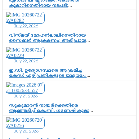
എഡിജിപി എം.ആർ. അജിത്ത്
കുമാറിനെതിരായ നടപടി:
സസ്പെൻഷനിൽ ഒതുങ്ങുമോ,
അതോ കൂടുതൽ കടുത്ത
നടപടികളിലേക്കോ?
July 22, 2026
വിസ്മയ് മോഹൻലാലിനെതിരായ
സൈബർ ആക്രമണം; അഭിപ്രായ
സ്വാതന്ത്ര്യത്തെ നിശ്ശബ്ദമാക്കുന്ന
ഡിജിറ്റൽ ഗുണ്ടായിസത്തിന് അറുതി
വേണം
July 22, 2026
ഇ.ഡി. ഉദ്യോഗസ്ഥരെ ആക്രമിച്ച
കേസ്: ഏഴ് പ്രതികളുടെ ജാമ്യാപേക്ഷ
വീണ്ടും തള്ളി; അന്വേഷണം തുടരാൻ
കോടതി അനുമതി
July 21, 2026
സുകുമാരൻ നായർക്കെതിരെ
ആഞ്ഞടിച്ച് കെ.ബി. ഗണേഷ് കുമാർ,
വി.ഡി. സതീശന് പൂർണ പിന്തുണ
July 20, 2026