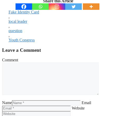
Share this Article
Fake Identity Card
,
local leader
,
question
,
Youth Congress
Leave a Comment
Comment
Name
Email
Website