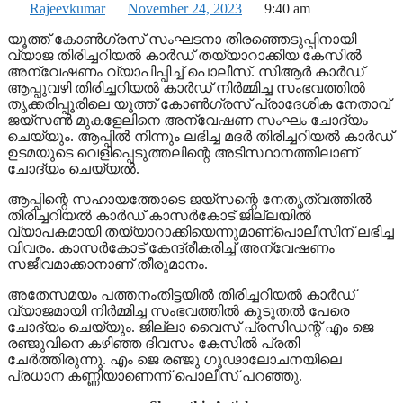
Rajeevkumar
November 24, 2023
9:40 am
യൂത്ത് കോൺഗ്രസ് സംഘടനാ തിരഞ്ഞെടുപ്പിനായി
വ്യാജ തിരിച്ചറിയൽ കാർഡ് തയ്യാറാക്കിയ കേസിൽ
അന്വേഷണം വ്യാപിപ്പിച്ച് പൊലീസ്. സിആർ കാർഡ്
ആപ്പുവഴി തിരിച്ചറിയൽ കാർഡ് നിർമ്മിച്ച സംഭവത്തിൽ
തൃക്കരിപ്പൂരിലെ യൂത്ത് കോൺഗ്രസ് പ്രാദേശിക നേതാവ്
ജയ്സൺ മുകളേലിനെ അന്വേഷണ സംഘം ചോദ്യം
ചെയ്യും. ആപ്പിൽ നിന്നും ലഭിച്ച മദർ തിരിച്ചറിയൽ കാർഡ്
ഉടമയുടെ വെളിപ്പെടുത്തലിന്റെ അടിസ്ഥാനത്തിലാണ്
ചോദ്യം ചെയ്യൽ.
ആപ്പിന്റെ സഹായത്തോടെ ജയ്സന്റെ നേതൃത്വത്തിൽ
തിരിച്ചറിയൽ കാർഡ് കാസർകോട് ജില്ലയിൽ
വ്യാപകമായി തയ്യാറാക്കിയെന്നുമാണ്പൊലീസിന് ലഭിച്ച
വിവരം. കാസർകോട് കേന്ദ്രീകരിച്ച് അന്വേഷണം
സജീവമാക്കാനാണ് തീരുമാനം.
അതേസമയം പത്തനംതിട്ടയിൽ തിരിച്ചറിയൽ കാർഡ്
വ്യാജമായി നിർമ്മിച്ച സംഭവത്തിൽ കൂടുതൽ പേരെ
ചോദ്യം ചെയ്യും. ജില്ലാ വൈസ് പ്രസിഡന്റ് എം ജെ
രഞ്ജുവിനെ കഴിഞ്ഞ ദിവസം കേസിൽ പ്രതി
ചേര്‍ത്തിരുന്നു. എം ജെ രഞ്ജു ഗൂഢാലോചനയിലെ
പ്രധാന കണ്ണിയാണെന്ന് പൊലീസ് പറഞ്ഞു.