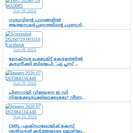
കോയയുടെ പോരാട്ടം
July 29, 2026
ഗുരുവിന്റെ പാദങ്ങളിൽ
ആത്മസമർപ്പണത്തിന്റെ പുണ്യദിനം;
മാതാ അമൃതാനന്ദമയി മഠത്തിൽ
ഭക്തിസാന്ദ്രമായി ഗുരുപൂർണിമ
ആഘോഷം
July 29, 2026
ലോക്സഭ ലക്ഷ്യമിട്ട് കേരളത്തിൽ
കരുനീക്കി ബിജെപി; ‘എ പ്ലസ്’
മണ്ഡലങ്ങളിൽ പ്രമുഖരെ ഇറക്കി
കേന്ദ്രനേതൃത്വം, തിരുവനന്തപുരത്ത്
രാജീവ് ചന്ദ്രശേഖർ, ആറ്റിങ്ങലിൽ
July 29, 2026
കെ. സുരേന്ദ്രൻ; ആലപ്പുഴയിൽ
ശോഭാ സുരേന്ദ്രൻ..
പിണറായി വിജയനെ ഇ.ഡി
നിയമക്കുരുക്കിലാക്കുമോ? വീണ
വിജയൻ മാപ്പുസാക്ഷിയാകുമോ?
കർത്തയുടെ മൊഴി നിർണായക
വഴിത്തിരിവാകുമോ?
July 26, 2026
CMRL–എക്‌സാലോജിക് കേസ്:
ശശിധരൻ കർത്തയുടെ മൊഴിയുടെ