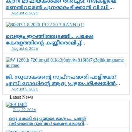
ക്വാറി മാഫിയകൾക്ക് തിരിച്ചടി; നദികളിലെ
മണൽവാരൽ പുനരാരംഭിക്കാൻ വി.ഡി.
August 6, 2026
സർക്കാർ തീരുമാനം
വെള്ളം ഇറങ്ങിത്തുടങ്ങി… പക്ഷേ
കേരളത്തിന്റെ കണ്ണീരൊലിപ്പ്
August 6, 2026
എന്നവസാനിക്കും?
ജി. സുധാകരന്റെ സ്വപ്നപദ്ധതി പാളിയോ?
എസി റോഡിന്റെ ആദ്യ പ്രളയപരീക്ഷയിൽ
August 5, 2026
ഉയരുന്നത് ഗുരുതര ചോദ്യങ്ങൾ
Latest News
July 29, 2026
ഒരു കോടി രൂപയുടെ ഭാഗ്യം… പത്ത്
വർഷത്തെ ദുരിതം! കേരള ലോട്ടറി
സംവിധാനത്തെ ചോദ്യം ചെയ്ത്