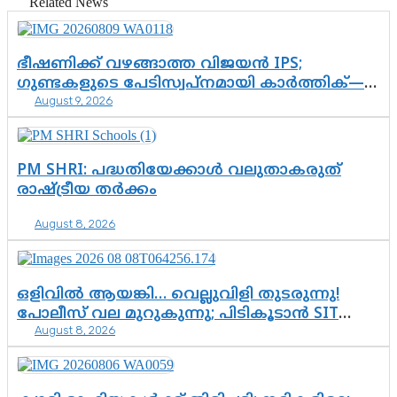
Related News
ഭീഷണിക്ക് വഴങ്ങാത്ത വിജയൻ IPS;
ഗുണ്ടകളുടെ പേടിസ്വപ്നമായി കാർത്തിക്—
August 9, 2026
ചെന്നിത്തലയുടെ ‘പവർ ഹോം’
ഓപ്പറേഷനിൽ ആയങ്കി കുടുങ്ങി!
PM SHRI: പദ്ധതിയേക്കാൾ വലുതാകരുത്
രാഷ്ട്രീയ തർക്കം
August 8, 2026
ഒളിവിൽ ആയങ്കി… വെല്ലുവിളി തുടരുന്നു!
പോലീസ് വല മുറുകുന്നു; പിടികൂടാൻ SIT
August 8, 2026
രംഗത്ത്. ഇനി ചോദ്യം ആയങ്കി എവിടെ
എന്നത് മാത്രം അല്ല—ആയങ്കി
കസ്റ്റഡിയിലായാൽ പുറത്തുവരുക
എന്തൊക്കെ വിവരങ്ങൾ?”