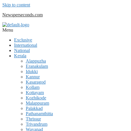
Skip to content
Newsperseconds.com
Menu
Exclusive
International
National
Kerala
Alappuzha
Eranakulam
Idukki
Kannur
Kasaragod
Kollam
Kottayam
Kozhikode
Malappuram
Palakkad
Pathanamthitta
Thrissur
Trivandrum
Wayanad