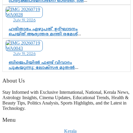
പ്രത്യക്ഷപത്മനാഭനെ ഓർത്ത്; ശ്രീ
ചിത്തിര തിരുനാൾ മഹാരാജാവിന്റെ
35-ാം നാടുനീങ്ങൽ ദിനം ഇന്ന്
July 19, 2026
ഹരിതാഭം എഴുപത്’ ഉദ്ഘാടനം
ചെയ്ത് ആഭ്യന്തര മന്ത്രി രമേശ്
ചെന്നിത്തല; ആർ. ഹരികുമാറിന്റെ
സപ്തതി ആഘോഷങ്ങൾക്ക്
പ്രൗഢമായ തുടക്കം
July 19, 2026
ബിജെപിയിൽ ഫണ്ട് വിവാദം
പുകയുന്നു; ലോക്സഭ മുതൽ
നിയമസഭ വരെ 140 മണ്ഡലങ്ങളിലെ
ഫണ്ട് വിനിയോഗം
About Us
പരിശോധിക്കുമോ? കേന്ദ്രത്തിനും
ആർഎസ്എസിനും കേരള
Stay Informed with Exclusive International, National, Kerala News,
ഘടകത്തോട് അതൃപ്തി
Astrology Insights, Cinema Updates, Educational Trends, Health &
Beauty Tips, Politics Analysis, Sports Highlights, and the Latest in
Technology.
Menu
Kerala