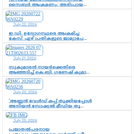
സൈബർ ആക്രമണം; അഭിപ്രായ
സ്വാതന്ത്ര്യത്തെ നിശ്ശബ്ദമാക്കുന്ന
ഡിജിറ്റൽ ഗുണ്ടായിസത്തിന് അറുതി
വേണം
July 22, 2026
ഇ.ഡി. ഉദ്യോഗസ്ഥരെ ആക്രമിച്ച
കേസ്: ഏഴ് പ്രതികളുടെ ജാമ്യാപേക്ഷ
വീണ്ടും തള്ളി; അന്വേഷണം തുടരാൻ
കോടതി അനുമതി
July 21, 2026
സുകുമാരൻ നായർക്കെതിരെ
ആഞ്ഞടിച്ച് കെ.ബി. ഗണേഷ് കുമാർ,
വി.ഡി. സതീശന് പൂർണ പിന്തുണ
July 20, 2026
‘അണ്ണൻ വേൾഡ് കപ്പ് തൂക്കിയപ്പോൾ
അനിയൻ സോഷ്യൽ മീഡിയ തൂക്കി’;
ലാമിൻ യമാലിന്റെ
കിരീടധാരണത്തിനിടെ
July 20, 2026
ശ്രദ്ധാകേന്ദ്രമായി മൂന്ന് വയസ്സുകാരൻ
ചുണക്കുട്ടൻ
പ്രജാതൽപരനായ