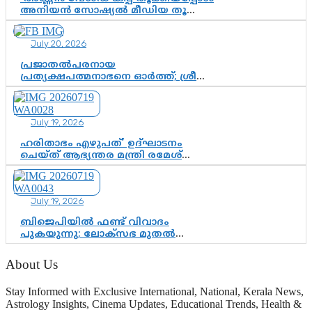
അനിയൻ സോഷ്യൽ മീഡിയ തൂക്കി’;
ലാമിൻ യമാലിന്റെ
കിരീടധാരണത്തിനിടെ
July 20, 2026
ശ്രദ്ധാകേന്ദ്രമായി മൂന്ന് വയസ്സുകാരൻ
ചുണക്കുട്ടൻ
പ്രജാതൽപരനായ
പ്രത്യക്ഷപത്മനാഭനെ ഓർത്ത്; ശ്രീ
ചിത്തിര തിരുനാൾ മഹാരാജാവിന്റെ
35-ാം നാടുനീങ്ങൽ ദിനം ഇന്ന്
July 19, 2026
ഹരിതാഭം എഴുപത്’ ഉദ്ഘാടനം
ചെയ്ത് ആഭ്യന്തര മന്ത്രി രമേശ്
ചെന്നിത്തല; ആർ. ഹരികുമാറിന്റെ
സപ്തതി ആഘോഷങ്ങൾക്ക്
പ്രൗഢമായ തുടക്കം
July 19, 2026
ബിജെപിയിൽ ഫണ്ട് വിവാദം
പുകയുന്നു; ലോക്സഭ മുതൽ
നിയമസഭ വരെ 140 മണ്ഡലങ്ങളിലെ
ഫണ്ട് വിനിയോഗം
About Us
പരിശോധിക്കുമോ? കേന്ദ്രത്തിനും
ആർഎസ്എസിനും കേരള
Stay Informed with Exclusive International, National, Kerala News,
ഘടകത്തോട് അതൃപ്തി
Astrology Insights, Cinema Updates, Educational Trends, Health &