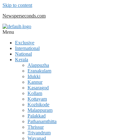
Skip to content
Newsperseconds.com
Menu
Exclusive
International
National
Kerala
Alappuzha
Eranakulam
Idukki
Kannur
Kasaragod
Kollam
Kottayam
Kozhikode
Malappuram
Palakkad
Pathanamthitta
Thrissur
Trivandrum
Wayanad