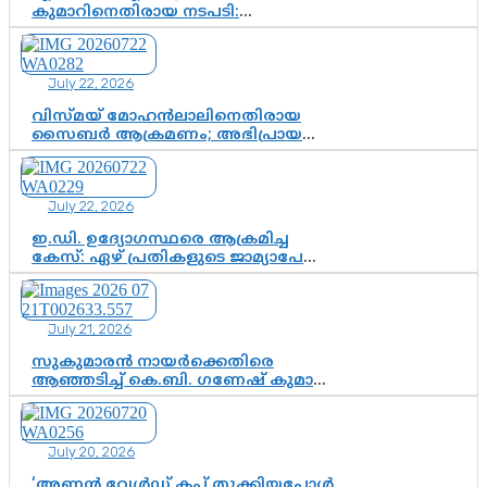
കുമാറിനെതിരായ നടപടി:
സസ്പെൻഷനിൽ ഒതുങ്ങുമോ,
അതോ കൂടുതൽ കടുത്ത
നടപടികളിലേക്കോ?
July 22, 2026
വിസ്മയ് മോഹൻലാലിനെതിരായ
സൈബർ ആക്രമണം; അഭിപ്രായ
സ്വാതന്ത്ര്യത്തെ നിശ്ശബ്ദമാക്കുന്ന
ഡിജിറ്റൽ ഗുണ്ടായിസത്തിന് അറുതി
വേണം
July 22, 2026
ഇ.ഡി. ഉദ്യോഗസ്ഥരെ ആക്രമിച്ച
കേസ്: ഏഴ് പ്രതികളുടെ ജാമ്യാപേക്ഷ
വീണ്ടും തള്ളി; അന്വേഷണം തുടരാൻ
കോടതി അനുമതി
July 21, 2026
സുകുമാരൻ നായർക്കെതിരെ
ആഞ്ഞടിച്ച് കെ.ബി. ഗണേഷ് കുമാർ,
വി.ഡി. സതീശന് പൂർണ പിന്തുണ
July 20, 2026
‘അണ്ണൻ വേൾഡ് കപ്പ് തൂക്കിയപ്പോൾ