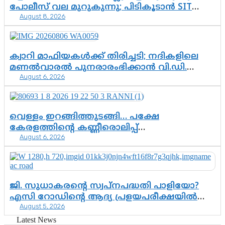
പോലീസ് വല മുറുകുന്നു; പിടികൂടാൻ SIT
August 8, 2026
രംഗത്ത്. ഇനി ചോദ്യം ആയങ്കി എവിടെ
എന്നത് മാത്രം അല്ല—ആയങ്കി
കസ്റ്റഡിയിലായാൽ പുറത്തുവരുക
എന്തൊക്കെ വിവരങ്ങൾ?”
ക്വാറി മാഫിയകൾക്ക് തിരിച്ചടി; നദികളിലെ
മണൽവാരൽ പുനരാരംഭിക്കാൻ വി.ഡി.
August 6, 2026
സർക്കാർ തീരുമാനം
വെള്ളം ഇറങ്ങിത്തുടങ്ങി… പക്ഷേ
കേരളത്തിന്റെ കണ്ണീരൊലിപ്പ്
August 6, 2026
എന്നവസാനിക്കും?
ജി. സുധാകരന്റെ സ്വപ്നപദ്ധതി പാളിയോ?
എസി റോഡിന്റെ ആദ്യ പ്രളയപരീക്ഷയിൽ
August 5, 2026
ഉയരുന്നത് ഗുരുതര ചോദ്യങ്ങൾ
Latest News