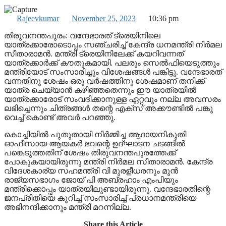
Rajeevkumar
November 25, 2023
10:36 pm
തിരുവനന്തപുരം: വന്ദേഭാരത് ട്രെയിനിലെ
യാത്രക്കാരോടൊപ്പം സഞ്ചരിച്ച് കേന്ദ്ര ധനമന്ത്രി നിര്‍മല
സീതാരാമന്‍. മന്ത്രി ട്രെയിനിലേക്ക് കയറിവന്നത്
യാത്രക്കാര്‍ക്ക് കൗതുകമായി. പലരും സെല്‍ഫിയെടുത്തും
മന്ത്രിയോട് സംസാരിച്ചും വിശേഷങ്ങള്‍ പങ്കിട്ടു. വന്ദേഭാരത്
വന്നതിനു ശേഷം ഒരു വര്‍ഷത്തിനു ശേഷമാണ് തനിക്ക്
യാത്ര ചെയ്യാന്‍ കഴിഞ്ഞതെന്നും ഈ യാത്രയില്‍
യാത്രക്കാരോട് സംവദിക്കാനുള്ള ഏറ്റവും നല്ല അവസരം
ലഭിച്ചെന്നും ചിത്രങ്ങള്‍ തന്റെ എക്‌സ് അക്കൗണ്ടില്‍ പങ്കു
വെച്ച് കൊണ്ട് അവര്‍ പറഞ്ഞു.
കൊച്ചിയില്‍ പുതുതായി നിര്‍മ്മിച്ച ആദായനികുതി
ഓഫീസായ ആയകര്‍ ഭവന്റെ ഉദ്ഘാടന ചടങ്ങില്‍
പങ്കെടുത്തതിന് ശേഷം തിരുവനന്തപുരത്തേക്ക്
പോകുകയായിരുന്നു മന്ത്രി നിര്‍മല സീതാരാമന്‍. കേന്ദ്ര
വിദേശകാര്യ സഹമന്ത്രി വി മുരളീധരനും മുന്‍
രാജ്യസഭാഗം ജോയ് പി അബ്രഹാം എംപിയും
മന്ത്രിക്കൊപ്പം യാത്രയിലുണ്ടായിരുന്നു. വന്ദേഭാരതിന്റെ
ജനപ്രീതിയെ കുറിച്ച് സംസാരിച്ച് പ്രധാനമന്ത്രിയെ
അഭിനന്ദിക്കാനും മന്ത്രി മറന്നില്ല.
Share this Article