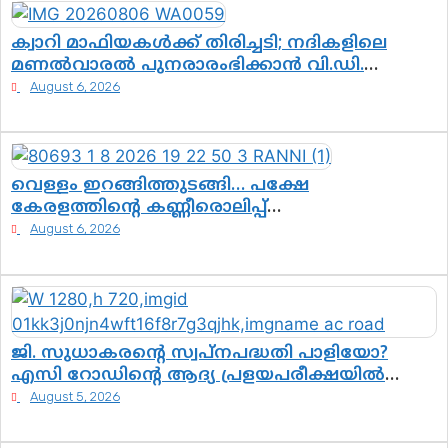
ക്വാറി മാഫിയകൾക്ക് തിരിച്ചടി; നദികളിലെ
മണൽവാരൽ പുനരാരംഭിക്കാൻ വി.ഡി.
സർക്കാർ തീരുമാനം
August 6, 2026
വെള്ളം ഇറങ്ങിത്തുടങ്ങി… പക്ഷേ
കേരളത്തിന്റെ കണ്ണീരൊലിപ്പ്
എന്നവസാനിക്കും?
August 6, 2026
ജി. സുധാകരന്റെ സ്വപ്നപദ്ധതി പാളിയോ?
എസി റോഡിന്റെ ആദ്യ പ്രളയപരീക്ഷയിൽ
ഉയരുന്നത് ഗുരുതര ചോദ്യങ്ങൾ
August 5, 2026