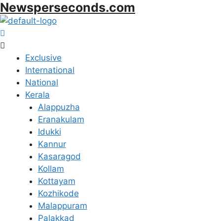
Newsperseconds.com
Skip
to
content
Menu
Exclusive
International
National
Kerala
Alappuzha
Eranakulam
Idukki
Kannur
Kasaragod
Kollam
Kottayam
Kozhikode
Malappuram
Palakkad