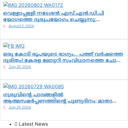
വെള്ളാപ്പള്ളി നടേശൻ എസ്.എൻ.ഡി.പി
യോഗത്തെ ദുരുപയോഗം ചെയ്യുന്നു;
ശ്രീനാരായണ പ്രസ്ഥാനത്തെ കാർന്നുതിന്നുന്ന
August 2, 2026
വിഷവിത്ത്: ഗോകുലം ഗോപാലൻ
ഒരു കോടി രൂപയുടെ ഭാഗ്യം… പത്ത് വർഷത്തെ
ദുരിതം! കേരള ലോട്ടറി സംവിധാനത്തെ ചോദ്യം
ചെയ്ത് കോയയുടെ പോരാട്ടം
July 29, 2026
ഗുരുവിന്റെ പാദങ്ങളിൽ
ആത്മസമർപ്പണത്തിന്റെ പുണ്യദിനം; മാതാ
അമൃതാനന്ദമയി മഠത്തിൽ ഭക്തിസാന്ദ്രമായി
July 29, 2026
ഗുരുപൂർണിമ ആഘോഷം
Latest News