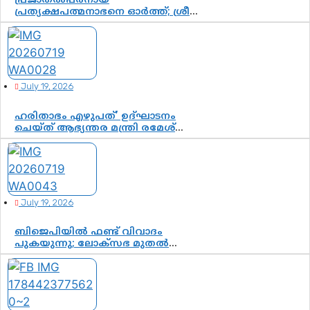
പ്രജാതൽപരനായ
പ്രത്യക്ഷപത്മനാഭനെ ഓർത്ത്; ശ്രീ
ചിത്തിര തിരുനാൾ മഹാരാജാവിന്റെ
35-ാം നാടുനീങ്ങൽ ദിനം ഇന്ന്
July 19, 2026
ഹരിതാഭം എഴുപത്’ ഉദ്ഘാടനം
ചെയ്ത് ആഭ്യന്തര മന്ത്രി രമേശ്
ചെന്നിത്തല; ആർ. ഹരികുമാറിന്റെ
സപ്തതി ആഘോഷങ്ങൾക്ക്
പ്രൗഢമായ തുടക്കം
July 19, 2026
ബിജെപിയിൽ ഫണ്ട് വിവാദം
പുകയുന്നു; ലോക്സഭ മുതൽ
നിയമസഭ വരെ 140 മണ്ഡലങ്ങളിലെ
ഫണ്ട് വിനിയോഗം പരിശോധിക്കുമോ?
കേന്ദ്രത്തിനും ആർഎസ്എസിനും
കേരള ഘടകത്തോട് അതൃപ്തി