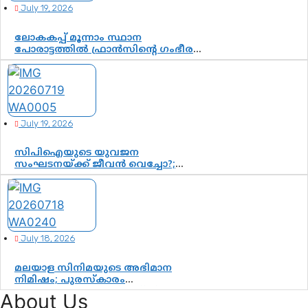
July 19, 2026
ലോകകപ്പ് മൂന്നാം സ്ഥാന
പോരാട്ടത്തിൽ ഫ്രാൻസിന്റെ ഗംഭീര
തിരിച്ചുവരവ്; ഗോൾവേട്ടയിൽ
മെസ്സിയെ മറികടന്ന് എംബാപ്പെ
July 19, 2026
സിപിഐയുടെ യുവജന
സംഘടനയ്ക്ക് ജീവൻ വെച്ചോ?;
ജിസ്മോന്റെ വിമർശനം രാഷ്ട്രീയ
ഇരട്ടത്താപ്പെന്ന് ചർച്ച
July 18, 2026
മലയാള സിനിമയുടെ അഭിമാന
നിമിഷം; പുരസ്‌കാരം
ആഘോഷമാകട്ടെ, മികവ് ശീലമാകട്ടെ
About Us