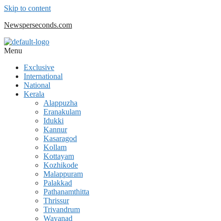
Skip to content
Newsperseconds.com
Menu
Exclusive
International
National
Kerala
Alappuzha
Eranakulam
Idukki
Kannur
Kasaragod
Kollam
Kottayam
Kozhikode
Malappuram
Palakkad
Pathanamthitta
Thrissur
Trivandrum
Wayanad