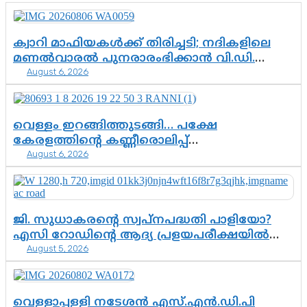
ക്വാറി മാഫിയകൾക്ക് തിരിച്ചടി; നദികളിലെ
മണൽവാരൽ പുനരാരംഭിക്കാൻ വി.ഡി.
August 6, 2026
സർക്കാർ തീരുമാനം
വെള്ളം ഇറങ്ങിത്തുടങ്ങി… പക്ഷേ
കേരളത്തിന്റെ കണ്ണീരൊലിപ്പ്
August 6, 2026
എന്നവസാനിക്കും?
ജി. സുധാകരന്റെ സ്വപ്നപദ്ധതി പാളിയോ?
എസി റോഡിന്റെ ആദ്യ പ്രളയപരീക്ഷയിൽ
August 5, 2026
ഉയരുന്നത് ഗുരുതര ചോദ്യങ്ങൾ
വെള്ളാപ്പള്ളി നടേശൻ എസ്.എൻ.ഡി.പി