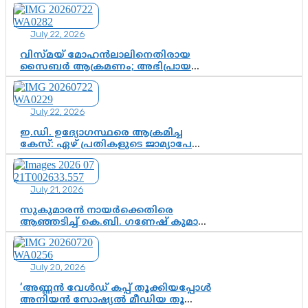
സസ്പെൻഷനിൽ ഒതുങ്ങുമോ,
അതോ കൂടുതൽ കടുത്ത
നടപടികളിലേക്കോ?
July 22, 2026
വിസ്മയ് മോഹൻലാലിനെതിരായ
സൈബർ ആക്രമണം; അഭിപ്രായ
സ്വാതന്ത്ര്യത്തെ നിശ്ശബ്ദമാക്കുന്ന
ഡിജിറ്റൽ ഗുണ്ടായിസത്തിന് അറുതി
വേണം
July 22, 2026
ഇ.ഡി. ഉദ്യോഗസ്ഥരെ ആക്രമിച്ച
കേസ്: ഏഴ് പ്രതികളുടെ ജാമ്യാപേക്ഷ
വീണ്ടും തള്ളി; അന്വേഷണം തുടരാൻ
കോടതി അനുമതി
July 21, 2026
സുകുമാരൻ നായർക്കെതിരെ
ആഞ്ഞടിച്ച് കെ.ബി. ഗണേഷ് കുമാർ,
വി.ഡി. സതീശന് പൂർണ പിന്തുണ
July 20, 2026
‘അണ്ണൻ വേൾഡ് കപ്പ് തൂക്കിയപ്പോൾ
അനിയൻ സോഷ്യൽ മീഡിയ തൂക്കി’;