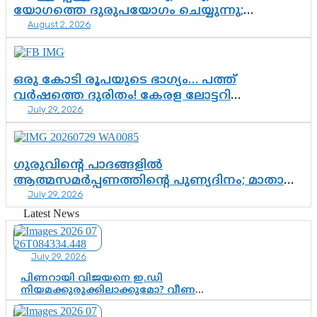
യോഗത്തെ ദുരുപയോഗം ചെയ്യുന്നു;
August 2, 2026
ശ്രീനാരായണ പ്രസ്ഥാനത്തെ കാർന്നുതിന്നുന്ന
വിഷവിത്ത്: ഗോകുലം ഗോപാലൻ
ഒരു കോടി രൂപയുടെ ഭാഗ്യം… പത്ത്
വർഷത്തെ ദുരിതം! കേരള ലോട്ടറി
July 29, 2026
സംവിധാനത്തെ ചോദ്യം ചെയ്ത് കോയയുടെ
പോരാട്ടം
ഗുരുവിന്റെ പാദങ്ങളിൽ
ആത്മസമർപ്പണത്തിന്റെ പുണ്യദിനം; മാതാ
July 29, 2026
അമൃതാനന്ദമയി മഠത്തിൽ ഭക്തിസാന്ദ്രമായി
ഗുരുപൂർണിമ ആഘോഷം
Latest News
July 29, 2026
പിണറായി വിജയനെ ഇ.ഡി
നിയമക്കുരുക്കിലാക്കുമോ? വീണ
വിജയൻ മാപ്പുസാക്ഷിയാകുമോ?
കർത്തയുടെ മൊഴി നിർണായക