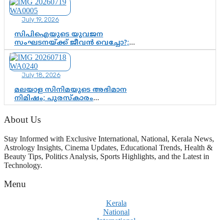
മെസ്സിയെ മറികടന്ന് എംബാപ്പെ
July 19, 2026
സിപിഐയുടെ യുവജന
സംഘടനയ്ക്ക് ജീവൻ വെച്ചോ?;
ജിസ്മോന്റെ വിമർശനം രാഷ്ട്രീയ
ഇരട്ടത്താപ്പെന്ന് ചർച്ച
July 18, 2026
മലയാള സിനിമയുടെ അഭിമാന
നിമിഷം; പുരസ്‌കാരം
ആഘോഷമാകട്ടെ, മികവ് ശീലമാകട്ടെ
About Us
Stay Informed with Exclusive International, National, Kerala News,
Astrology Insights, Cinema Updates, Educational Trends, Health &
Beauty Tips, Politics Analysis, Sports Highlights, and the Latest in
Technology.
Menu
Kerala
National