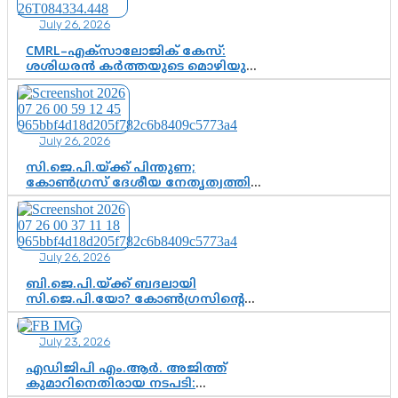
വഴിത്തിരിവാകുമോ?
July 26, 2026
CMRL–എക്‌സാലോജിക് കേസ്:
ശശിധരൻ കർത്തയുടെ മൊഴിയുടെ
അടിസ്ഥാനത്തിൽ പിണറായി
വിജയനെ ചോദ്യം ചെയ്യുന്നതിൽ ഉടൻ
തീരുമാനം; വീണയ്‌ക്കെതിരെ
കൂടുതൽ തെളിവുകൾ പരിശോധിച്ച്
July 26, 2026
ഇഡി
സി.ജെ.പി.യ്ക്ക് പിന്തുണ;
കോൺഗ്രസ് ദേശീയ നേതൃത്വത്തിൽ
ആശങ്കയോ? പാർട്ടിക്കുള്ളിൽ
ഭിന്നാഭിപ്രായമെന്ന വിലയിരുത്തൽ
July 26, 2026
ബി.ജെ.പി.യ്ക്ക് ബദലായി
സി.ജെ.പി.യോ? കോൺഗ്രസിന്റെ
രാഷ്ട്രീയ ഇടം കൈവശപ്പെടുത്താൻ
സിജെപി ഉയർന്നുകഴിഞ്ഞോ?
July 23, 2026
ഇന്ത്യൻ രാഷ്ട്രീയത്തിലെ പുതിയ
വഴിത്തിരിവ്
എഡിജിപി എം.ആർ. അജിത്ത്
കുമാറിനെതിരായ നടപടി: