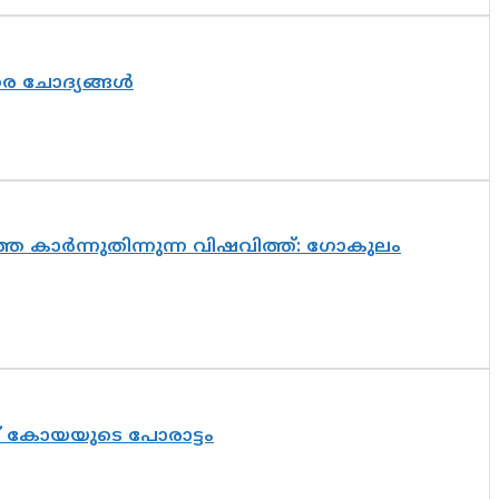
തര ചോദ്യങ്ങൾ
െ കാർന്നുതിന്നുന്ന വിഷവിത്ത്: ഗോകുലം
ത് കോയയുടെ പോരാട്ടം