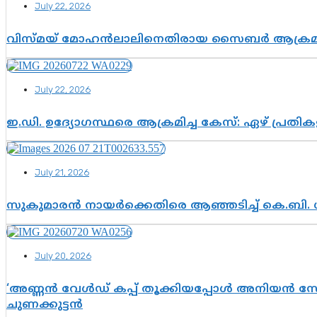
July 22, 2026
വിസ്മയ് മോഹൻലാലിനെതിരായ സൈബർ ആക്രമണം; അഭി
July 22, 2026
ഇ.ഡി. ഉദ്യോഗസ്ഥരെ ആക്രമിച്ച കേസ്: ഏഴ് പ്രത
July 21, 2026
സുകുമാരൻ നായർക്കെതിരെ ആഞ്ഞടിച്ച് കെ.ബി. 
July 20, 2026
‘അണ്ണൻ വേൾഡ് കപ്പ് തൂക്കിയപ്പോൾ അനിയൻ സോഷ്യ
ചുണക്കുട്ടൻ