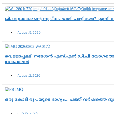
ജി. സുധാകരന്റെ സ്വപ്നപദ്ധതി പാളിയോ? എസി 
August 5, 2026
വെള്ളാപ്പള്ളി നടേശൻ എസ്.എൻ.ഡി.പി യോഗത്തെ 
ഗോപാലൻ
August 2, 2026
ഒരു കോടി രൂപയുടെ ഭാഗ്യം… പത്ത് വർഷത്തെ ദ
July 29, 2026