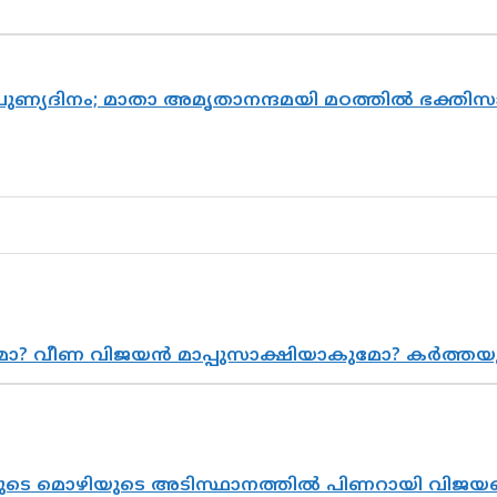
 പുണ്യദിനം; മാതാ അമൃതാനന്ദമയി മഠത്തിൽ ഭക്ത
ുമോ? വീണ വിജയൻ മാപ്പുസാക്ഷിയാകുമോ? കർത്ത
െ മൊഴിയുടെ അടിസ്ഥാനത്തിൽ പിണറായി വിജയനെ 