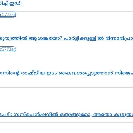
്ച് ഇഡി
ത്വത്തിൽ ആശങ്കയോ? പാർട്ടിക്കുള്ളിൽ ഭിന്നാഭിപ
സിന്റെ രാഷ്ട്രീയ ഇടം കൈവശപ്പെടുത്താൻ സിജെപി
നടപടി: സസ്പെൻഷനിൽ ഒതുങ്ങുമോ, അതോ കൂടുതൽ