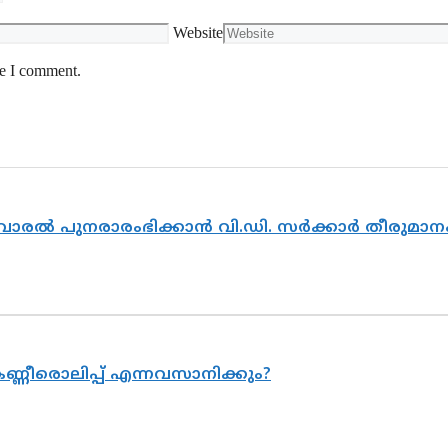
Website
me I comment.
ൽവാരൽ പുനരാരംഭിക്കാൻ വി.ഡി. സർക്കാർ തീരുമാന
ണ്ണീരൊലിപ്പ് എന്നവസാനിക്കും?