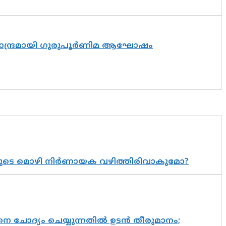
ിസാന്ദ്രമായി ഗുരുപൂർണിമ ആഘോഷം
യുടെ മൊഴി നിർണായക വഴിത്തിരിവാകുമോ?
ചോദ്യം ചെയ്യുന്നതിൽ ഉടൻ തീരുമാനം;