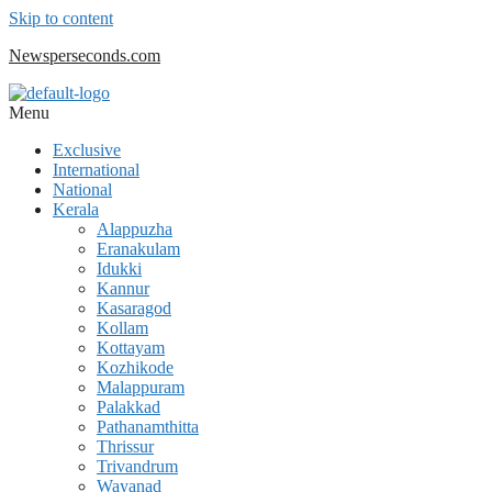
Skip to content
Newsperseconds.com
Menu
Exclusive
International
National
Kerala
Alappuzha
Eranakulam
Idukki
Kannur
Kasaragod
Kollam
Kottayam
Kozhikode
Malappuram
Palakkad
Pathanamthitta
Thrissur
Trivandrum
Wayanad