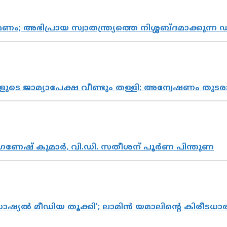
പ്രായ സ്വാതന്ത്ര്യത്തെ നിശ്ശബ്ദമാക്കുന്ന ഡ
ികളുടെ ജാമ്യാപേക്ഷ വീണ്ടും തള്ളി; അന്വേഷണം 
ഗണേഷ് കുമാർ, വി.ഡി. സതീശന് പൂർണ പിന്തുണ
ൽ മീഡിയ തൂക്കി’; ലാമിൻ യമാലിന്റെ കിരീടധാരണത്