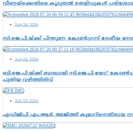
വീണയ്‌ക്കെതിരെ കൂടുതൽ തെളിവുകൾ പരിശോധിച
July 26, 2026
സി.ജെ.പി.യ്ക്ക് പിന്തുണ; കോൺഗ്രസ് ദേശീയ നേതൃ
July 26, 2026
ബി.ജെ.പി.യ്ക്ക് ബദലായി സി.ജെ.പി.യോ? കോൺഗ്ര
പുതിയ വഴിത്തിരിവ്
July 23, 2026
എഡിജിപി എം.ആർ. അജിത്ത് കുമാറിനെതിരായ 