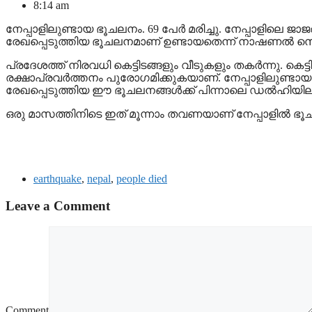
8:14 am
നേപ്പാളിലുണ്ടായ ഭൂചലനം. 69 പേർ മരിച്ചു. നേപ്പാളിലെ ജ
രേഖപ്പെടുത്തിയ ഭൂചലനമാണ് ഉണ്ടായതെന്ന് നാഷണൽ സെ
പ്രദേശത്ത് നിരവധി കെട്ടിടങ്ങളും വീടുകളും തകർന്നു. കെട്
രക്ഷാപ്രവർത്തനം പുരോഗമിക്കുകയാണ്. നേപ്പാളിലുണ്ടായ ഭ
രേഖപ്പെടുത്തിയ ഈ ഭൂചലനങ്ങൾക്ക് പിന്നാലെ ഡൽഹിയിലും 
ഒരു മാസത്തിനിടെ ഇത് മൂന്നാം തവണയാണ് നേപ്പാളിൽ ഭൂചലന
earthquake
,
nepal
,
people died
Leave a Comment
Comment