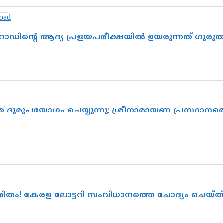
റോഡിന്റെ ആദ്യ പ്രളയപരീക്ഷയിൽ ഉയരുന്നത് ഗുരു
ദുരുപയോഗം ചെയ്യുന്നു; ശ്രീനാരായണ പ്രസ്ഥാനത്ത
ുരിതം! കേരള ലോട്ടറി സംവിധാനത്തെ ചോദ്യം ചെയ്