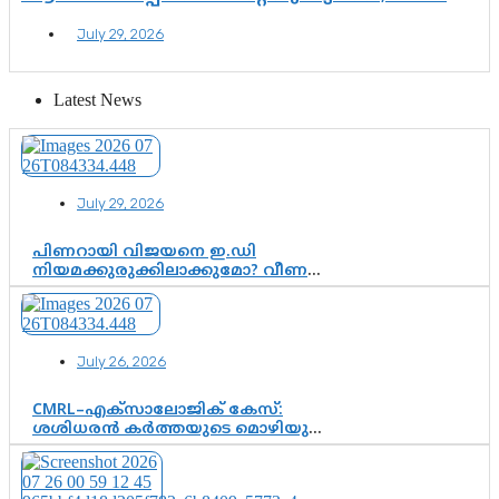
അമൃതാനന്ദമയി മഠത്തിൽ ഭക്തിസാന്ദ്രമായി
July 29, 2026
ഗുരുപൂർണിമ ആഘോഷം
Latest News
July 29, 2026
പിണറായി വിജയനെ ഇ.ഡി
നിയമക്കുരുക്കിലാക്കുമോ? വീണ
വിജയൻ മാപ്പുസാക്ഷിയാകുമോ?
കർത്തയുടെ മൊഴി നിർണായക
വഴിത്തിരിവാകുമോ?
July 26, 2026
CMRL–എക്‌സാലോജിക് കേസ്:
ശശിധരൻ കർത്തയുടെ മൊഴിയുടെ
അടിസ്ഥാനത്തിൽ പിണറായി
വിജയനെ ചോദ്യം ചെയ്യുന്നതിൽ ഉടൻ
തീരുമാനം; വീണയ്‌ക്കെതിരെ