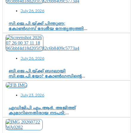
കൂടുതൽ തെളിവുകൾ പരിശോധിച്ച്
ഇഡി
July 26, 2026
സി.ജെ.പി.യ്ക്ക് പിന്തുണ;
കോൺഗ്രസ് ദേശീയ നേതൃത്വത്തിൽ
ആശങ്കയോ? പാർട്ടിക്കുള്ളിൽ
ഭിന്നാഭിപ്രായമെന്ന വിലയിരുത്തൽ
July 26, 2026
ബി.ജെ.പി.യ്ക്ക് ബദലായി
സി.ജെ.പി.യോ? കോൺഗ്രസിന്റെ
രാഷ്ട്രീയ ഇടം കൈവശപ്പെടുത്താൻ
സിജെപി ഉയർന്നുകഴിഞ്ഞോ?
ഇന്ത്യൻ രാഷ്ട്രീയത്തിലെ പുതിയ
July 23, 2026
വഴിത്തിരിവ്
എഡിജിപി എം.ആർ. അജിത്ത്
കുമാറിനെതിരായ നടപടി:
സസ്പെൻഷനിൽ ഒതുങ്ങുമോ,
അതോ കൂടുതൽ കടുത്ത
നടപടികളിലേക്കോ?