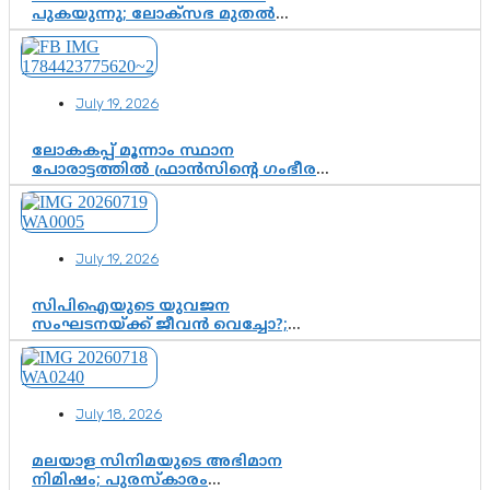
പുകയുന്നു; ലോക്സഭ മുതൽ
നിയമസഭ വരെ 140 മണ്ഡലങ്ങളിലെ
ഫണ്ട് വിനിയോഗം
പരിശോധിക്കുമോ? കേന്ദ്രത്തിനും
ആർഎസ്എസിനും കേരള
July 19, 2026
ഘടകത്തോട് അതൃപ്തി
ലോകകപ്പ് മൂന്നാം സ്ഥാന
പോരാട്ടത്തിൽ ഫ്രാൻസിന്റെ ഗംഭീര
തിരിച്ചുവരവ്; ഗോൾവേട്ടയിൽ
മെസ്സിയെ മറികടന്ന് എംബാപ്പെ
July 19, 2026
സിപിഐയുടെ യുവജന
സംഘടനയ്ക്ക് ജീവൻ വെച്ചോ?;
ജിസ്മോന്റെ വിമർശനം രാഷ്ട്രീയ
ഇരട്ടത്താപ്പെന്ന് ചർച്ച
July 18, 2026
മലയാള സിനിമയുടെ അഭിമാന
നിമിഷം; പുരസ്‌കാരം