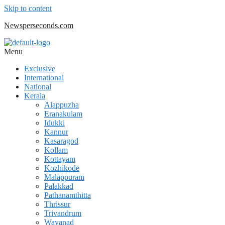
Skip to content
Newsperseconds.com
Menu
Exclusive
International
National
Kerala
Alappuzha
Eranakulam
Idukki
Kannur
Kasaragod
Kollam
Kottayam
Kozhikode
Malappuram
Palakkad
Pathanamthitta
Thrissur
Trivandrum
Wayanad