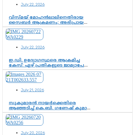
July 22, 2026
വിസ്മയ് മോഹൻലാലിനെതിരായ
സൈബർ ആക്രമണം; അഭിപ്രായ
സ്വാതന്ത്ര്യത്തെ നിശ്ശബ്ദമാക്കുന്ന
ഡിജിറ്റൽ ഗുണ്ടായിസത്തിന് അറുതി
വേണം
July 22, 2026
ഇ.ഡി. ഉദ്യോഗസ്ഥരെ ആക്രമിച്ച
കേസ്: ഏഴ് പ്രതികളുടെ ജാമ്യാപേക്ഷ
വീണ്ടും തള്ളി; അന്വേഷണം തുടരാൻ
കോടതി അനുമതി
July 21, 2026
സുകുമാരൻ നായർക്കെതിരെ
ആഞ്ഞടിച്ച് കെ.ബി. ഗണേഷ് കുമാർ,
വി.ഡി. സതീശന് പൂർണ പിന്തുണ
July 20, 2026