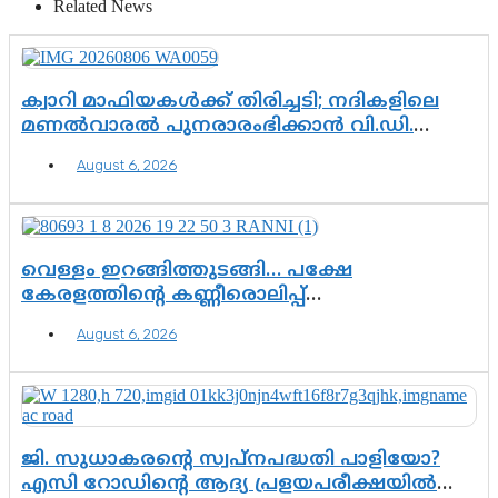
Related News
ക്വാറി മാഫിയകൾക്ക് തിരിച്ചടി; നദികളിലെ
മണൽവാരൽ പുനരാരംഭിക്കാൻ വി.ഡി.
സർക്കാർ തീരുമാനം
August 6, 2026
വെള്ളം ഇറങ്ങിത്തുടങ്ങി… പക്ഷേ
കേരളത്തിന്റെ കണ്ണീരൊലിപ്പ്
എന്നവസാനിക്കും?
August 6, 2026
ജി. സുധാകരന്റെ സ്വപ്നപദ്ധതി പാളിയോ?
എസി റോഡിന്റെ ആദ്യ പ്രളയപരീക്ഷയിൽ