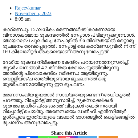
Rajeevkumar
November 5, 2023
8:05 am
കാഠ്മണ്ഡു: 157ലധികം മരണങ്ങള്‍ക്ക് കാരണമായ
വിനാശകരമായ ഭൂകമ്പത്തില്‍ നേപ്പാള്‍ പിടിമുറുക്കുമ്പോള്‍,
ഞായറാഴ്ച പുലര്‍ച്ചെ നേപ്പാളില്‍ 3.6 തീവ്രതയില്‍ മറ്റൊരു
ഭൂചലനം രേഖപ്പെടുത്തി. നേപ്പാളിലെ കാഠ്മണ്ഡുവില്‍ നിന്ന്
169 കിലോമീറ്റര്‍ അകലെയാണ് അനുഭവപ്പെട്ടത്.
ദേശീയ ഭൂകമ്പ നിരീക്ഷണ കേന്ദ്രം പറയുന്നതനുസരിച്ച്,
തുടര്‍ചലനങ്ങള്‍ 4.2 തീവ്രത രേഖപ്പെടുത്തിയിരുന്നു.
അതിന്റെ പ്രഭവകേന്ദ്രം റമിദണ്ഡ ആയിരുന്നു.
വെള്ളിയാഴ്ച രാത്രിയുണ്ടായ ഭൂചലനത്തിന്റെ
തുടര്‍ചലനമായിരുന്നു ഈ ഭൂചലനം.
മരണസംഖ്യ ഉയരാന്‍ സാധ്യതയുണ്ടെന്ന് അധികൃതര്‍
പറഞ്ഞു. റിപ്പോര്‍ട്ട് അനുസരിച്ച്, ദൃക്സാക്ഷികള്‍
ദുരന്തബാധിത പ്രദേശത്ത് വീടുകള്‍ തകര്‍ന്നതായി
റിപ്പോര്‍ട്ട് ചെയ്തു. അതേസമയം ഡല്‍ഹി-എന്‍സിആര്‍
ഉള്‍പ്പെടെ ഇന്ത്യയുടെ വടക്കന്‍ ഭാഗങ്ങളില്‍ കെട്ടിടങ്ങളില്‍
ഭൂചലനം അനുഭവപ്പെട്ടു.
Share this Article