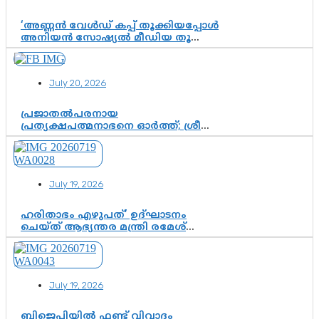
‘അണ്ണൻ വേൾഡ് കപ്പ് തൂക്കിയപ്പോൾ
അനിയൻ സോഷ്യൽ മീഡിയ തൂക്കി’;
ലാമിൻ യമാലിന്റെ
കിരീടധാരണത്തിനിടെ
ശ്രദ്ധാകേന്ദ്രമായി മൂന്ന് വയസ്സുകാരൻ
July 20, 2026
ചുണക്കുട്ടൻ
പ്രജാതൽപരനായ
പ്രത്യക്ഷപത്മനാഭനെ ഓർത്ത്; ശ്രീ
ചിത്തിര തിരുനാൾ മഹാരാജാവിന്റെ
35-ാം നാടുനീങ്ങൽ ദിനം ഇന്ന്
July 19, 2026
ഹരിതാഭം എഴുപത്’ ഉദ്ഘാടനം
ചെയ്ത് ആഭ്യന്തര മന്ത്രി രമേശ്
ചെന്നിത്തല; ആർ. ഹരികുമാറിന്റെ
സപ്തതി ആഘോഷങ്ങൾക്ക്
പ്രൗഢമായ തുടക്കം
July 19, 2026
ബിജെപിയിൽ ഫണ്ട് വിവാദം