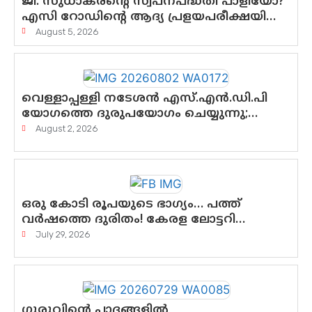
ജി. സുധാകരന്റെ സ്വപ്നപദ്ധതി പാളിയോ?
എസി റോഡിന്റെ ആദ്യ പ്രളയപരീക്ഷയിൽ
ഉയരുന്നത് ഗുരുതര ചോദ്യങ്ങൾ
August 5, 2026
വെള്ളാപ്പള്ളി നടേശൻ എസ്.എൻ.ഡി.പി
യോഗത്തെ ദുരുപയോഗം ചെയ്യുന്നു;
ശ്രീനാരായണ പ്രസ്ഥാനത്തെ
August 2, 2026
കാർന്നുതിന്നുന്ന വിഷവിത്ത്: ഗോകുലം
ഗോപാലൻ
ഒരു കോടി രൂപയുടെ ഭാഗ്യം… പത്ത്
വർഷത്തെ ദുരിതം! കേരള ലോട്ടറി
സംവിധാനത്തെ ചോദ്യം ചെയ്ത്
July 29, 2026
കോയയുടെ പോരാട്ടം
ഗുരുവിന്റെ പാദങ്ങളിൽ