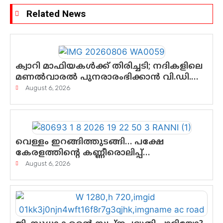
Related News
ക്വാറി മാഫിയകൾക്ക് തിരിച്ചടി; നദികളിലെ
മണൽവാരൽ പുനരാരംഭിക്കാൻ വി.ഡി.
സർക്കാർ തീരുമാനം
August 6, 2026
വെള്ളം ഇറങ്ങിത്തുടങ്ങി… പക്ഷേ
കേരളത്തിന്റെ കണ്ണീരൊലിപ്പ്
എന്നവസാനിക്കും?
August 6, 2026