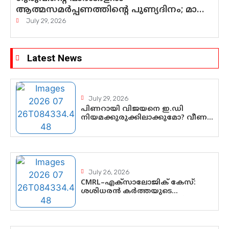
ആത്മസമർപ്പണത്തിന്റെ പുണ്യദിനം; മാതാ
അമൃതാനന്ദമയി മഠത്തിൽ
July 29, 2026
ഭക്തിസാന്ദ്രമായി ഗുരുപൂർണിമ
ആഘോഷം
Latest News
July 29, 2026
പിണറായി വിജയനെ ഇ.ഡി
നിയമക്കുരുക്കിലാക്കുമോ? വീണ
വിജയൻ മാപ്പുസാക്ഷിയാകുമോ?
കർത്തയുടെ മൊഴി നിർണായക
വഴിത്തിരിവാകുമോ?
July 26, 2026
CMRL–എക്‌സാലോജിക് കേസ്:
ശശിധരൻ കർത്തയുടെ
മൊഴിയുടെ അടിസ്ഥാനത്തിൽ
പിണറായി വിജയനെ ചോദ്യം
ചെയ്യുന്നതിൽ ഉടൻ തീരുമാനം;
വീണയ്‌ക്കെതിരെ കൂടുതൽ