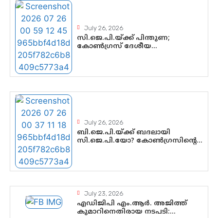
തെളിവുകൾ പരിശോധിച്ച് ഇഡി
July 26, 2026
സി.ജെ.പി.യ്ക്ക് പിന്തുണ;
കോൺഗ്രസ് ദേശീയ
നേതൃത്വത്തിൽ ആശങ്കയോ?
പാർട്ടിക്കുള്ളിൽ ഭിന്നാഭിപ്രായമെന്ന
വിലയിരുത്തൽ
July 26, 2026
ബി.ജെ.പി.യ്ക്ക് ബദലായി
സി.ജെ.പി.യോ? കോൺഗ്രസിന്റെ
രാഷ്ട്രീയ ഇടം
കൈവശപ്പെടുത്താൻ സിജെപി
ഉയർന്നുകഴിഞ്ഞോ? ഇന്ത്യൻ
രാഷ്ട്രീയത്തിലെ പുതിയ
വഴിത്തിരിവ്
July 23, 2026
എഡിജിപി എം.ആർ. അജിത്ത്
കുമാറിനെതിരായ നടപടി: