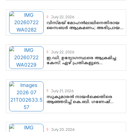
സസ്പെൻഷനിൽ ഒതുങ്ങുമോ,
അതോ കൂടുതൽ കടുത്ത
നടപടികളിലേക്കോ?
July 22, 2026
വിസ്മയ് മോഹൻലാലിനെതിരായ
സൈബർ ആക്രമണം; അഭിപ്രായ
സ്വാതന്ത്ര്യത്തെ നിശ്ശബ്ദമാക്കുന്ന
ഡിജിറ്റൽ ഗുണ്ടായിസത്തിന്
അറുതി വേണം
July 22, 2026
ഇ.ഡി. ഉദ്യോഗസ്ഥരെ ആക്രമിച്ച
കേസ്: ഏഴ് പ്രതികളുടെ
ജാമ്യാപേക്ഷ വീണ്ടും തള്ളി;
അന്വേഷണം തുടരാൻ കോടതി
അനുമതി
July 21, 2026
സുകുമാരൻ നായർക്കെതിരെ
ആഞ്ഞടിച്ച് കെ.ബി. ഗണേഷ്
കുമാർ, വി.ഡി. സതീശന് പൂർണ
പിന്തുണ
July 20, 2026