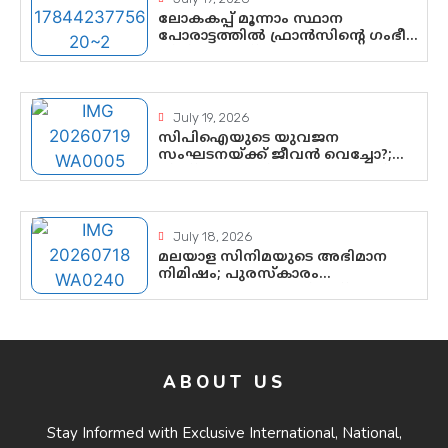
ഘടകത്തോട് അതൃപ്തി
ലോകകപ്പ് മൂന്നാം സ്ഥാന
പോരാട്ടത്തിൽ ഫ്രാൻസിന്റെ ഗംഭീര
തിരിച്ചുവരവ്; ഗോൾവേട്ടയിൽ
മെസ്സിയെ മറികടന്ന് എംബാപ്പെ
July 19, 2026
സിപിഐയുടെ യുവജന
സംഘടനയ്ക്ക് ജീവൻ വെച്ചോ?;
ജിസ്മോന്റെ വിമർശനം രാഷ്ട്രീയ
ഇരട്ടത്താപ്പെന്ന് ചർച്ച
July 18, 2026
മലയാള സിനിമയുടെ അഭിമാന
നിമിഷം; പുരസ്‌കാരം
ആഘോഷമാകട്ടെ, മികവ്
ശീലമാകട്ടെ
ABOUT US
Stay Informed with Exclusive International, National,