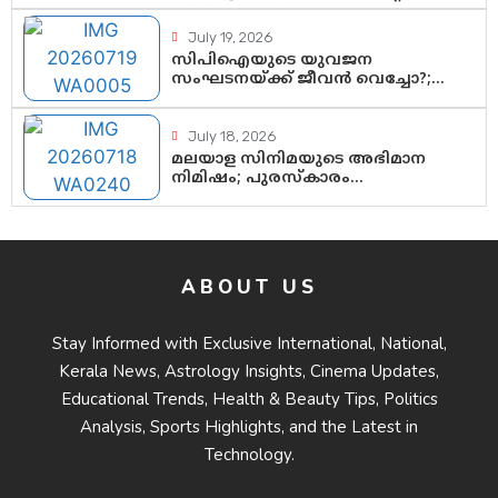
തിരിച്ചുവരവ്; ഗോൾവേട്ടയിൽ
മെസ്സിയെ മറികടന്ന് എംബാപ്പെ
July 19, 2026
സിപിഐയുടെ യുവജന
സംഘടനയ്ക്ക് ജീവൻ വെച്ചോ?;
ജിസ്മോന്റെ വിമർശനം രാഷ്ട്രീയ
ഇരട്ടത്താപ്പെന്ന് ചർച്ച
July 18, 2026
മലയാള സിനിമയുടെ അഭിമാന
നിമിഷം; പുരസ്‌കാരം
ആഘോഷമാകട്ടെ, മികവ്
ശീലമാകട്ടെ
ABOUT US
Stay Informed with Exclusive International, National,
Kerala News, Astrology Insights, Cinema Updates,
Educational Trends, Health & Beauty Tips, Politics
Analysis, Sports Highlights, and the Latest in
Technology.