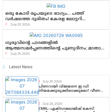
കാർന്നുതിന്നുന്ന വിഷവിത്ത്: ഗോകുലം
ഗോപാലൻ
ഒരു കോടി രൂപയുടെ ഭാഗ്യം… പത്ത്
വർഷത്തെ ദുരിതം! കേരള ലോട്ടറി
സംവിധാനത്തെ ചോദ്യം ചെയ്ത് കോയയുടെ
July 29, 2026
പോരാട്ടം
ഗുരുവിന്റെ പാദങ്ങളിൽ
ആത്മസമർപ്പണത്തിന്റെ പുണ്യദിനം; മാതാ
അമൃതാനന്ദമയി മഠത്തിൽ ഭക്തിസാന്ദ്രമായി
July 29, 2026
ഗുരുപൂർണിമ ആഘോഷം
Latest News
July 29, 2026
പിണറായി വിജയനെ ഇ.ഡി
നിയമക്കുരുക്കിലാക്കുമോ? വീണ
വിജയൻ മാപ്പുസാക്ഷിയാകുമോ?
കർത്തയുടെ മൊഴി നിർണായക
വഴിത്തിരിവാകുമോ?
July 26, 2026
CMRL–എക്‌സാലോജിക് കേസ്: