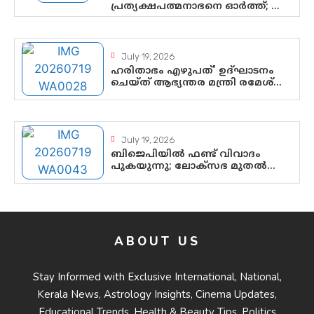
പ്രത്യക്ഷപത്മനാഭനെ ഓർത്ത്; ശ്രീ
ചിത്തിര തിരുനാൾ
മഹാരാജാവിന്റെ 35-ാം നാടുനീങ്ങൽ
ദിനം ഇന്ന്
July 19, 2026
ഹരിതാഭം എഴുപത്’ ഉദ്ഘാടനം
ചെയ്ത് ആഭ്യന്തര മന്ത്രി രമേശ്
ചെന്നിത്തല; ആർ. ഹരികുമാറിന്റെ
സപ്തതി ആഘോഷങ്ങൾക്ക്
പ്രൗഢമായ തുടക്കം
July 19, 2026
ബിജെപിയിൽ ഫണ്ട് വിവാദം
പുകയുന്നു; ലോക്സഭ മുതൽ
നിയമസഭ വരെ 140
മണ്ഡലങ്ങളിലെ ഫണ്ട് വിനിയോഗം
പരിശോധിക്കുമോ? കേന്ദ്രത്തിനും
ആർഎസ്എസിനും കേരള
ഘടകത്തോട് അതൃപ്തി
ABOUT US
Stay Informed with Exclusive International, National,
Kerala News, Astrology Insights, Cinema Updates,
Educational Trends, Health & Beauty Tips, Politics