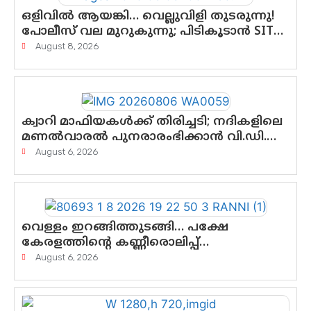
ഒളിവിൽ ആയങ്കി… വെല്ലുവിളി തുടരുന്നു!
പോലീസ് വല മുറുകുന്നു; പിടികൂടാൻ SIT
രംഗത്ത്. ഇനി ചോദ്യം ആയങ്കി എവിടെ
August 8, 2026
എന്നത് മാത്രം അല്ല—ആയങ്കി
കസ്റ്റഡിയിലായാൽ പുറത്തുവരുക
എന്തൊക്കെ വിവരങ്ങൾ?”
ക്വാറി മാഫിയകൾക്ക് തിരിച്ചടി; നദികളിലെ
മണൽവാരൽ പുനരാരംഭിക്കാൻ വി.ഡി.
സർക്കാർ തീരുമാനം
August 6, 2026
വെള്ളം ഇറങ്ങിത്തുടങ്ങി… പക്ഷേ
കേരളത്തിന്റെ കണ്ണീരൊലിപ്പ്
എന്നവസാനിക്കും?
August 6, 2026