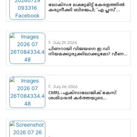
ലോക്സഭ ലക്ഷ്യമിട്ട് കേരളത്തിൽ
കരുനീക്കി ബിജെപി; ‘എ പ്ലസ്’
മണ്ഡലങ്ങളിൽ പ്രമുഖരെ ഇറക്കി
കേന്ദ്രനേതൃത്വം,
തിരുവനന്തപുരത്ത് രാജീവ്
ചന്ദ്രശേഖർ, ആറ്റിങ്ങലിൽ കെ.
സുരേന്ദ്രൻ; ആലപ്പുഴയിൽ ശോഭാ
സുരേന്ദ്രൻ..
July 29, 2026
പിണറായി വിജയനെ ഇ.ഡി
നിയമക്കുരുക്കിലാക്കുമോ? വീണ
വിജയൻ മാപ്പുസാക്ഷിയാകുമോ?
കർത്തയുടെ മൊഴി നിർണായക
വഴിത്തിരിവാകുമോ?
July 26, 2026
CMRL–എക്‌സാലോജിക് കേസ്:
ശശിധരൻ കർത്തയുടെ
മൊഴിയുടെ അടിസ്ഥാനത്തിൽ
പിണറായി വിജയനെ ചോദ്യം
ചെയ്യുന്നതിൽ ഉടൻ തീരുമാനം;
വീണയ്‌ക്കെതിരെ കൂടുതൽ
തെളിവുകൾ പരിശോധിച്ച് ഇഡി