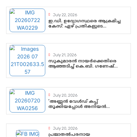
ഡിജിറ്റൽ ഗുണ്ടായിസത്തിന്
അറുതി വേണം
July 22, 2026
ഇ.ഡി. ഉദ്യോഗസ്ഥരെ ആക്രമിച്ച
കേസ്: ഏഴ് പ്രതികളുടെ
ജാമ്യാപേക്ഷ വീണ്ടും തള്ളി;
അന്വേഷണം തുടരാൻ കോടതി
അനുമതി
July 21, 2026
സുകുമാരൻ നായർക്കെതിരെ
ആഞ്ഞടിച്ച് കെ.ബി. ഗണേഷ്
കുമാർ, വി.ഡി. സതീശന് പൂർണ
പിന്തുണ
July 20, 2026
‘അണ്ണൻ വേൾഡ് കപ്പ്
തൂക്കിയപ്പോൾ അനിയൻ
സോഷ്യൽ മീഡിയ തൂക്കി’; ലാമിൻ
യമാലിന്റെ കിരീടധാരണത്തിനിടെ
ശ്രദ്ധാകേന്ദ്രമായി മൂന്ന്
വയസ്സുകാരൻ ചുണക്കുട്ടൻ
July 20, 2026
പ്രജാതൽപരനായ