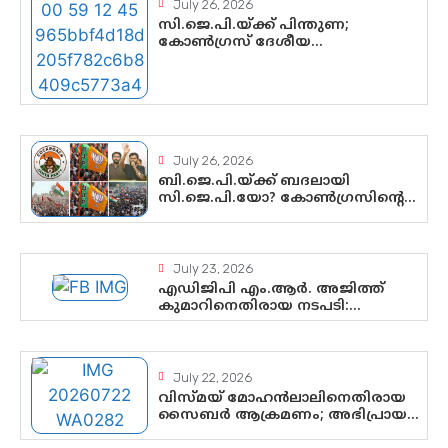
July 26, 2026
സി.ജെ.പി.യ്ക്ക് പിന്തുണ;
കോൺഗ്രസ് ദേശീയ
നേതൃത്വത്തിൽ ആശങ്കയോ?
പാർട്ടിക്കുള്ളിൽ ഭിന്നാഭിപ്രായമെന്ന
വിലയിരുത്തൽ
July 26, 2026
ബി.ജെ.പി.യ്ക്ക് ബദലായി
സി.ജെ.പി.യോ? കോൺഗ്രസിന്റെ
രാഷ്ട്രീയ ഇടം
കൈവശപ്പെടുത്താൻ സിജെപി
ഉയർന്നുകഴിഞ്ഞോ? ഇന്ത്യൻ
രാഷ്ട്രീയത്തിലെ പുതിയ
July 23, 2026
വഴിത്തിരിവ്
എഡിജിപി എം.ആർ. അജിത്ത്
കുമാറിനെതിരായ നടപടി:
സസ്പെൻഷനിൽ ഒതുങ്ങുമോ,
അതോ കൂടുതൽ കടുത്ത
നടപടികളിലേക്കോ?
July 22, 2026
വിസ്മയ് മോഹൻലാലിനെതിരായ
സൈബർ ആക്രമണം; അഭിപ്രായ
സ്വാതന്ത്ര്യത്തെ നിശ്ശബ്ദമാക്കുന്ന