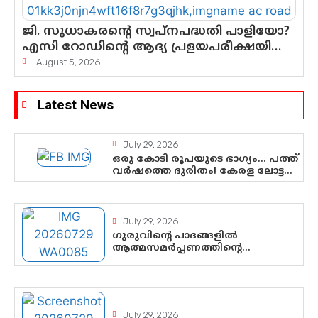
ജി. സുധാകരന്റെ സ്വപ്നപദ്ധതി പാളിയോ?
എസി റോഡിന്റെ ആദ്യ പ്രളയപരീക്ഷയിൽ
ഉയരുന്നത് ഗുരുതര ചോദ്യങ്ങൾ
August 5, 2026
Latest News
July 29, 2026
ഒരു കോടി രൂപയുടെ ഭാഗ്യം… പത്ത്
വർഷത്തെ ദുരിതം! കേരള ലോട്ടറി
സംവിധാനത്തെ ചോദ്യം ചെയ്ത്
കോയയുടെ പോരാട്ടം
July 29, 2026
ഗുരുവിന്റെ പാദങ്ങളിൽ
ആത്മസമർപ്പണത്തിന്റെ
പുണ്യദിനം; മാതാ അമൃതാനന്ദമയി
മഠത്തിൽ ഭക്തിസാന്ദ്രമായി
ഗുരുപൂർണിമ ആഘോഷം
July 29, 2026