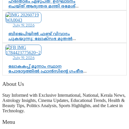
ഹരിതാഭം എഴുപത്’ ഉദ്ഘാടനം
ചെയ്ത് ആഭ്യന്തര മന്ത്രി രമേശ്
ചെന്നിത്തല; ആർ. ഹരികുമാറിന്റെ
സപ്തതി ആഘോഷങ്ങൾക്ക്
പ്രൗഢമായ തുടക്കം
July 19, 2026
ബിജെപിയിൽ ഫണ്ട് വിവാദം
പുകയുന്നു; ലോക്സഭ മുതൽ
നിയമസഭ വരെ 140 മണ്ഡലങ്ങളിലെ
ഫണ്ട് വിനിയോഗം
പരിശോധിക്കുമോ? കേന്ദ്രത്തിനും
July 19, 2026
ആർഎസ്എസിനും കേരള
ഘടകത്തോട് അതൃപ്തി
ലോകകപ്പ് മൂന്നാം സ്ഥാന
പോരാട്ടത്തിൽ ഫ്രാൻസിന്റെ ഗംഭീര
തിരിച്ചുവരവ്; ഗോൾവേട്ടയിൽ
മെസ്സിയെ മറികടന്ന് എംബാപ്പെ
About Us
Stay Informed with Exclusive International, National, Kerala News,
Astrology Insights, Cinema Updates, Educational Trends, Health &
Beauty Tips, Politics Analysis, Sports Highlights, and the Latest in
Technology.
Menu