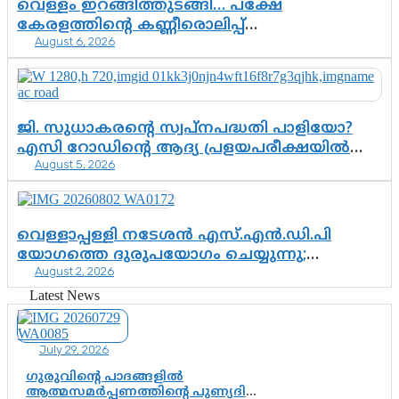
വെള്ളം ഇറങ്ങിത്തുടങ്ങി… പക്ഷേ
കേരളത്തിന്റെ കണ്ണീരൊലിപ്പ്
August 6, 2026
എന്നവസാനിക്കും?
ജി. സുധാകരന്റെ സ്വപ്നപദ്ധതി പാളിയോ?
എസി റോഡിന്റെ ആദ്യ പ്രളയപരീക്ഷയിൽ
August 5, 2026
ഉയരുന്നത് ഗുരുതര ചോദ്യങ്ങൾ
വെള്ളാപ്പള്ളി നടേശൻ എസ്.എൻ.ഡി.പി
യോഗത്തെ ദുരുപയോഗം ചെയ്യുന്നു;
August 2, 2026
ശ്രീനാരായണ പ്രസ്ഥാനത്തെ കാർന്നുതിന്നുന്ന
വിഷവിത്ത്: ഗോകുലം ഗോപാലൻ
Latest News
July 29, 2026
ഗുരുവിന്റെ പാദങ്ങളിൽ
ആത്മസമർപ്പണത്തിന്റെ പുണ്യദിനം;