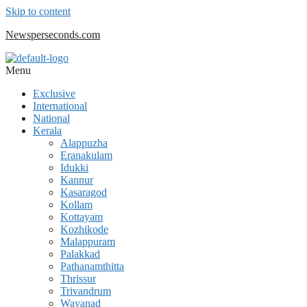
Skip to content
Newsperseconds.com
Menu
Exclusive
International
National
Kerala
Alappuzha
Eranakulam
Idukki
Kannur
Kasaragod
Kollam
Kottayam
Kozhikode
Malappuram
Palakkad
Pathanamthitta
Thrissur
Trivandrum
Wayanad