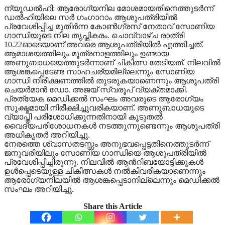
ന്യൂഡൽഹി: ആരോഗ്യനില മോശമായതിനെത്തുടർന്ന്
ഡൽഹിയിലെ സർ ഗംഗാറാം ആശുപത്രിയിൽ
പ്രവേശിപ്പിച്ച മുതിർന്ന കോൺഗ്രസ് നേതാവ് സോണിയ
ഗാന്ധിയുടെ നില തൃപ്തികരം. ചൊവ്വാഴ്ച രാത്രി
10.22ഓടെയാണ് അവരെ ആശുപത്രിയിൽ എത്തിച്ചത്.
ആമാശയത്തിലും മൂത്രനാളത്തിലും ഉണ്ടായ
അണുബാധയെത്തുടർന്നാണ് ചികിത്സ തേടിയത്. നിലവിൽ
ആശങ്കപ്പെടേണ്ട സാഹചര്യമില്ലെന്നും സോണിയ
ഗാന്ധി നിരീക്ഷണത്തിൽ തുടരുകയാണെന്നും ആശുപത്രി
ചെയർമാൻ ഡോ. അജയ് സ്വരൂപ് വ്യക്തമാക്കി.
പ്രത്യേക മെഡിക്കൽ സംഘം അവരുടെ ആരോഗ്യം
സൂക്ഷ്മമായി നിരീക്ഷിച്ചുവരികയാണ്. അണുബാധയുടെ
വ്യാപ്തി പരിശോധിക്കുന്നതിനായി കൂടുതൽ
വൈദ്യപരിശോധനകൾ നടത്തുന്നുണ്ടെന്നും ആശുപത്രി
അധികൃതർ അറിയിച്ചു.
നേരത്തെ ശ്വാസതടസ്സം അനുഭവപ്പെട്ടതിനെത്തുടർന്ന്
ജനുവരിയിലും സോണിയ ഗാന്ധിയെ ആശുപത്രിയിൽ
പ്രവേശിപ്പിച്ചിരുന്നു. നിലവിൽ ആൻറിബയോട്ടിക്കുകൾ
ഉൾപ്പെടെയുള്ള ചികിത്സകൾ നൽകിവരികയാണെന്നും
ആരോഗ്യനിലയിൽ ആശങ്കപ്പെടാനില്ലെന്നും മെഡിക്കൽ
സംഘം അറിയിച്ചു.
Share this Article