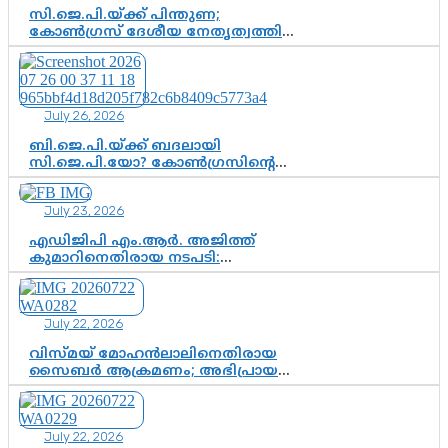
സി.ജെ.പി.യ്ക്ക് പിന്തുണ;
കോൺഗ്രസ് ദേശീയ നേതൃത്വത്തിൽ
ആശങ്കയോ? പാർട്ടിക്കുള്ളിൽ
ഭിന്നാഭിപ്രായമെന്ന വിലയിരുത്തൽ
July 26, 2026
ബി.ജെ.പി.യ്ക്ക് ബദലായി
സി.ജെ.പി.യോ? കോൺഗ്രസിന്റെ
രാഷ്ട്രീയ ഇടം കൈവശപ്പെടുത്താൻ
സിജെപി ഉയർന്നുകഴിഞ്ഞോ?
July 23, 2026
ഇന്ത്യൻ രാഷ്ട്രീയത്തിലെ പുതിയ
വഴിത്തിരിവ്
എഡിജിപി എം.ആർ. അജിത്ത്
കുമാറിനെതിരായ നടപടി:
സസ്പെൻഷനിൽ ഒതുങ്ങുമോ,
അതോ കൂടുതൽ കടുത്ത
നടപടികളിലേക്കോ?
July 22, 2026
വിസ്മയ് മോഹൻലാലിനെതിരായ
സൈബർ ആക്രമണം; അഭിപ്രായ
സ്വാതന്ത്ര്യത്തെ നിശ്ശബ്ദമാക്കുന്ന
ഡിജിറ്റൽ ഗുണ്ടായിസത്തിന് അറുതി
വേണം
July 22, 2026