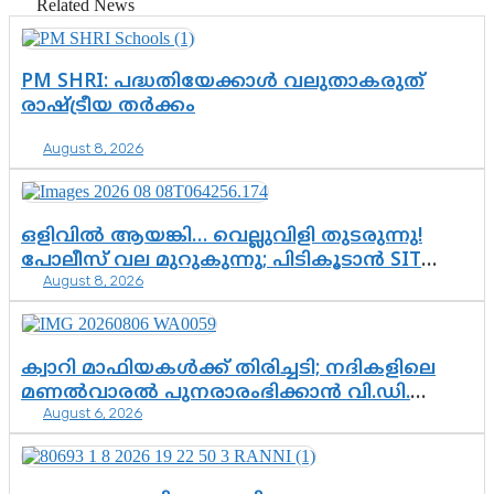
Related News
PM SHRI: പദ്ധതിയേക്കാൾ വലുതാകരുത്
രാഷ്ട്രീയ തർക്കം
August 8, 2026
ഒളിവിൽ ആയങ്കി… വെല്ലുവിളി തുടരുന്നു!
പോലീസ് വല മുറുകുന്നു; പിടികൂടാൻ SIT
August 8, 2026
രംഗത്ത്. ഇനി ചോദ്യം ആയങ്കി എവിടെ
എന്നത് മാത്രം അല്ല—ആയങ്കി
കസ്റ്റഡിയിലായാൽ പുറത്തുവരുക
എന്തൊക്കെ വിവരങ്ങൾ?”
ക്വാറി മാഫിയകൾക്ക് തിരിച്ചടി; നദികളിലെ
മണൽവാരൽ പുനരാരംഭിക്കാൻ വി.ഡി.
August 6, 2026
സർക്കാർ തീരുമാനം