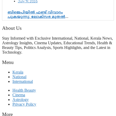
July 19, 2026
ബിജെപിയിൽ ഫണ്ട് വിവാദം
പുകയുന്നു; ലോക്സഭ മുതൽ
നിയമസഭ വരെ 140 മണ്ഡലങ്ങളിലെ
ഫണ്ട് വിനിയോഗം
About Us
പരിശോധിക്കുമോ? കേന്ദ്രത്തിനും
ആർഎസ്എസിനും കേരള
Stay Informed with Exclusive International, National, Kerala News,
ഘടകത്തോട് അതൃപ്തി
Astrology Insights, Cinema Updates, Educational Trends, Health &
Beauty Tips, Politics Analysis, Sports Highlights, and the Latest in
Technology.
Menu
Kerala
National
International
Health Beauty
Cinema
Astrology
Privacy Policy
More