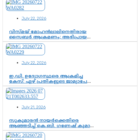
അതോ കൂടുതൽ കടുത്ത
നടപടികളിലേക്കോ?
July 22, 2026
വിസ്മയ് മോഹൻലാലിനെതിരായ
സൈബർ ആക്രമണം; അഭിപ്രായ
സ്വാതന്ത്ര്യത്തെ നിശ്ശബ്ദമാക്കുന്ന
ഡിജിറ്റൽ ഗുണ്ടായിസത്തിന് അറുതി
വേണം
July 22, 2026
ഇ.ഡി. ഉദ്യോഗസ്ഥരെ ആക്രമിച്ച
കേസ്: ഏഴ് പ്രതികളുടെ ജാമ്യാപേക്ഷ
വീണ്ടും തള്ളി; അന്വേഷണം തുടരാൻ
കോടതി അനുമതി
July 21, 2026
സുകുമാരൻ നായർക്കെതിരെ
ആഞ്ഞടിച്ച് കെ.ബി. ഗണേഷ് കുമാർ,
വി.ഡി. സതീശന് പൂർണ പിന്തുണ