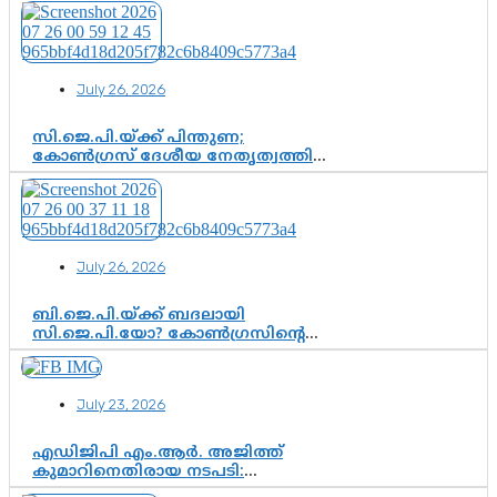
വിജയനെ ചോദ്യം ചെയ്യുന്നതിൽ ഉടൻ
തീരുമാനം; വീണയ്‌ക്കെതിരെ
കൂടുതൽ തെളിവുകൾ പരിശോധിച്ച്
ഇഡി
July 26, 2026
സി.ജെ.പി.യ്ക്ക് പിന്തുണ;
കോൺഗ്രസ് ദേശീയ നേതൃത്വത്തിൽ
ആശങ്കയോ? പാർട്ടിക്കുള്ളിൽ
ഭിന്നാഭിപ്രായമെന്ന വിലയിരുത്തൽ
July 26, 2026
ബി.ജെ.പി.യ്ക്ക് ബദലായി
സി.ജെ.പി.യോ? കോൺഗ്രസിന്റെ
രാഷ്ട്രീയ ഇടം കൈവശപ്പെടുത്താൻ
സിജെപി ഉയർന്നുകഴിഞ്ഞോ?
ഇന്ത്യൻ രാഷ്ട്രീയത്തിലെ പുതിയ
July 23, 2026
വഴിത്തിരിവ്
എഡിജിപി എം.ആർ. അജിത്ത്
കുമാറിനെതിരായ നടപടി:
സസ്പെൻഷനിൽ ഒതുങ്ങുമോ,