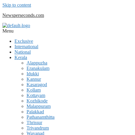
Skip to content
Newsperseconds.com
Menu
Exclusive
International
National
Kerala
Alappuzha
Eranakulam
Idukki
Kannur
Kasaragod
Kollam
Kottayam
Kozhikode
Malappuram
Palakkad
Pathanamthitta
Thrissur
Trivandrum
Wayanad