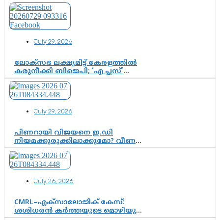
മാതാ അമൃതാനന്ദമയി മഠത്തിൽ
ഭക്തിസാന്ദ്രമായി ഗുരുപൂർണിമ
ആഘോഷം
July 29, 2026
ലോക്സഭ ലക്ഷ്യമിട്ട് കേരളത്തിൽ
കരുനീക്കി ബിജെപി; ‘എ പ്ലസ്’
മണ്ഡലങ്ങളിൽ പ്രമുഖരെ ഇറക്കി
കേന്ദ്രനേതൃത്വം, തിരുവനന്തപുരത്ത്
രാജീവ് ചന്ദ്രശേഖർ, ആറ്റിങ്ങലിൽ
കെ. സുരേന്ദ്രൻ; ആലപ്പുഴയിൽ
July 29, 2026
ശോഭാ സുരേന്ദ്രൻ..
പിണറായി വിജയനെ ഇ.ഡി
നിയമക്കുരുക്കിലാക്കുമോ? വീണ
വിജയൻ മാപ്പുസാക്ഷിയാകുമോ?
കർത്തയുടെ മൊഴി നിർണായക
വഴിത്തിരിവാകുമോ?
July 26, 2026
CMRL–എക്‌സാലോജിക് കേസ്:
ശശിധരൻ കർത്തയുടെ മൊഴിയുടെ
അടിസ്ഥാനത്തിൽ പിണറായി