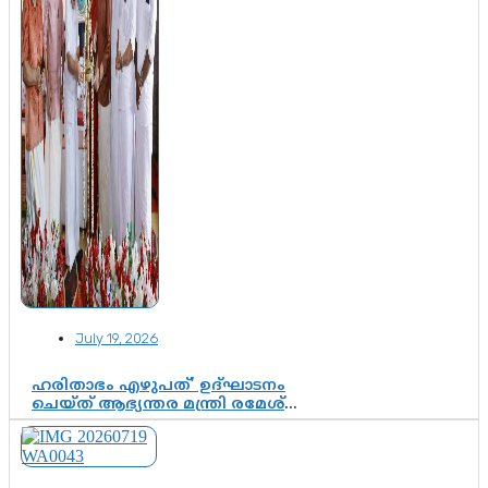
July 19, 2026
ഹരിതാഭം എഴുപത്’ ഉദ്ഘാടനം
ചെയ്ത് ആഭ്യന്തര മന്ത്രി രമേശ്
ചെന്നിത്തല; ആർ. ഹരികുമാറിന്റെ
സപ്തതി ആഘോഷങ്ങൾക്ക്
പ്രൗഢമായ തുടക്കം