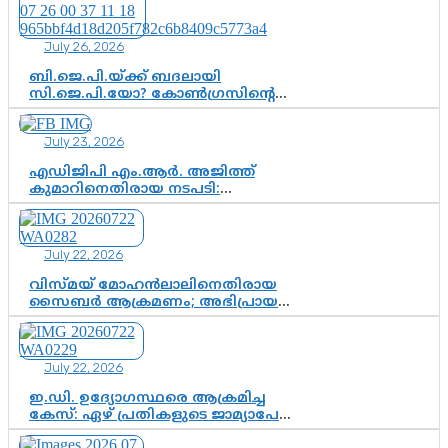
July 26, 2026
ബി.ജെ.പി.യ്ക്ക് ബദലായി
സി.ജെ.പി.യോ? കോൺഗ്രസിന്റെ
രാഷ്ട്രീയ ഇടം കൈവശപ്പെടുത്താൻ
സിജെപി ഉയർന്നുകഴിഞ്ഞോ?
July 23, 2026
ഇന്ത്യൻ രാഷ്ട്രീയത്തിലെ പുതിയ
വഴിത്തിരിവ്
എഡിജിപി എം.ആർ. അജിത്ത്
കുമാറിനെതിരായ നടപടി:
സസ്പെൻഷനിൽ ഒതുങ്ങുമോ,
അതോ കൂടുതൽ കടുത്ത
നടപടികളിലേക്കോ?
July 22, 2026
വിസ്മയ് മോഹൻലാലിനെതിരായ
സൈബർ ആക്രമണം; അഭിപ്രായ
സ്വാതന്ത്ര്യത്തെ നിശ്ശബ്ദമാക്കുന്ന
ഡിജിറ്റൽ ഗുണ്ടായിസത്തിന് അറുതി
വേണം
July 22, 2026
ഇ.ഡി. ഉദ്യോഗസ്ഥരെ ആക്രമിച്ച
കേസ്: ഏഴ് പ്രതികളുടെ ജാമ്യാപേക്ഷ
വീണ്ടും തള്ളി; അന്വേഷണം തുടരാൻ