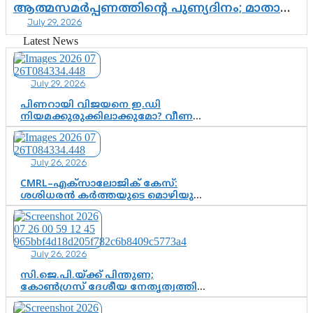
ആത്മസമർപ്പണത്തിന്റെ പുണ്യദിനം; മാതാ
July 29, 2026
അമൃതാനന്ദമയി മഠത്തിൽ ഭക്തിസാന്ദ്രമായി
ഗുരുപൂർണിമ ആഘോഷം
Latest News
July 29, 2026
പിണറായി വിജയനെ ഇ.ഡി
നിയമക്കുരുക്കിലാക്കുമോ? വീണ
വിജയൻ മാപ്പുസാക്ഷിയാകുമോ?
കർത്തയുടെ മൊഴി നിർണായക
വഴിത്തിരിവാകുമോ?
July 26, 2026
CMRL–എക്‌സാലോജിക് കേസ്:
ശശിധരൻ കർത്തയുടെ മൊഴിയുടെ
അടിസ്ഥാനത്തിൽ പിണറായി
വിജയനെ ചോദ്യം ചെയ്യുന്നതിൽ ഉടൻ
തീരുമാനം; വീണയ്‌ക്കെതിരെ
കൂടുതൽ തെളിവുകൾ പരിശോധിച്ച്
July 26, 2026
ഇഡി
സി.ജെ.പി.യ്ക്ക് പിന്തുണ;
കോൺഗ്രസ് ദേശീയ നേതൃത്വത്തിൽ
ആശങ്കയോ? പാർട്ടിക്കുള്ളിൽ
ഭിന്നാഭിപ്രായമെന്ന വിലയിരുത്തൽ