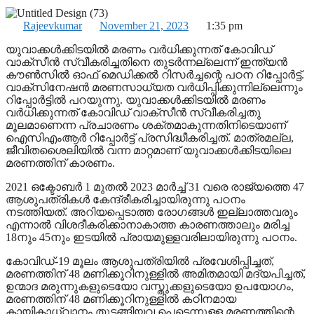
Rajeevkumar
November 21, 2023
1:35 pm
യുവാക്കൾക്കിടയിൽ മരണം വർധിക്കുന്നത് കോവിഡ്
വാക്സീൻ സ്വീകരിച്ചതിനെ തുടർന്നല്ലെന്ന് ഇന്ത്യൻ
കൗൺസിൽ ഓഫ് മെ‍ഡിക്കൽ റിസർച്ചന്റെ പഠന റിപ്പോർട്ട്.
വാക്‌സിനേഷൻ മരണസാധ്യത വർധിപ്പിക്കുന്നില്ലെന്നും
റിപ്പോർട്ടിൽ പറയുന്നു. യുവാക്കൾക്കിടയിൽ മരണം
വർധിക്കുന്നത് കോവിഡ് വാക്സീൻ സ്വീകരിച്ചതു
മൂലമാണെന്ന പ്രചാരണം ശക്തമാകുന്നതിനിടെയാണ്
ഐസിഎംആർ റിപ്പോർട്ട് പ്രസിദ്ധീകരിച്ചത്. മാത്രമല്ല,
ജീവിതശൈലിയിൽ വന്ന മാറ്റമാണ് യുവാക്കൾക്കിടയിലെ
മരണത്തിന് കാരണം.
2021 ഒക്ടോബർ 1 മുതൽ 2023 മാർച്ച് 31 വരെ രാജ്യത്തെ 47
ആശുപത്രികൾ കേന്ദ്രീകരിച്ചായിരുന്നു പഠനം
നടത്തിയത്. അറിയപ്പെടാത്ത രോഗങ്ങൾ ഇല്ലാത്തവരും
എന്നാൽ വിശദീകരിക്കാനാകാത്ത കാരണത്താലും മരിച്ച
18നും 45നും ഇടയിൽ പ്രായമുള്ളവരിലായിരുന്നു പഠനം.
കോവിഡ്-19 മൂലം ആശുപത്രിയിൽ പ്രവേശിപ്പിച്ചത്,
മരണത്തിന് 48 മണിക്കൂറിനുള്ളിൽ അമിതമായി മദ്യപിച്ചത്,
ഉന്മാദ മരുന്നുകളുടെയോ വസ്തുക്കളുടെയോ ഉപയോഗം,
മരണത്തിന് 48 മണിക്കൂറിനുള്ളിൽ കഠിനമായ
കായികാധ്വാനം തുടങ്ങിയവ പെട്ടെന്നുള്ള മരണത്തിന്റെ