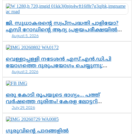
ജി. സുധാകരന്റെ സ്വപ്നപദ്ധതി പാളിയോ?
എസി റോഡിന്റെ ആദ്യ പ്രളയപരീക്ഷയിൽ
August 5, 2026
ഉയരുന്നത് ഗുരുതര ചോദ്യങ്ങൾ
വെള്ളാപ്പള്ളി നടേശൻ എസ്.എൻ.ഡി.പി
യോഗത്തെ ദുരുപയോഗം ചെയ്യുന്നു;
August 2, 2026
ശ്രീനാരായണ പ്രസ്ഥാനത്തെ കാർന്നുതിന്നുന്ന
വിഷവിത്ത്: ഗോകുലം ഗോപാലൻ
ഒരു കോടി രൂപയുടെ ഭാഗ്യം… പത്ത്
വർഷത്തെ ദുരിതം! കേരള ലോട്ടറി
July 29, 2026
സംവിധാനത്തെ ചോദ്യം ചെയ്ത് കോയയുടെ
പോരാട്ടം
ഗുരുവിന്റെ പാദങ്ങളിൽ