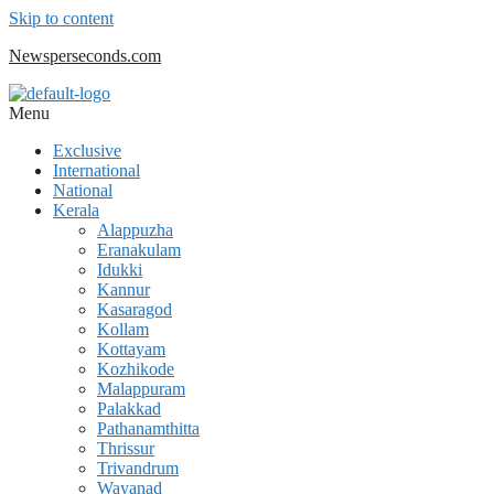
Skip to content
Newsperseconds.com
Menu
Exclusive
International
National
Kerala
Alappuzha
Eranakulam
Idukki
Kannur
Kasaragod
Kollam
Kottayam
Kozhikode
Malappuram
Palakkad
Pathanamthitta
Thrissur
Trivandrum
Wayanad