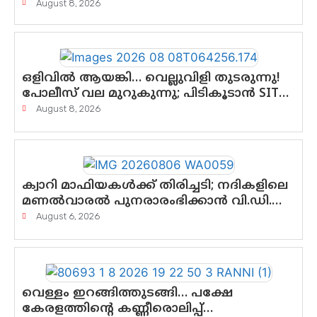
August 8, 2026
ഒളിവിൽ ആയങ്കി… വെല്ലുവിളി തുടരുന്നു!
പോലീസ് വല മുറുകുന്നു; പിടികൂടാൻ SIT
രംഗത്ത്. ഇനി ചോദ്യം ആയങ്കി എവിടെ
August 8, 2026
എന്നത് മാത്രം അല്ല—ആയങ്കി
കസ്റ്റഡിയിലായാൽ പുറത്തുവരുക
എന്തൊക്കെ വിവരങ്ങൾ?”
ക്വാറി മാഫിയകൾക്ക് തിരിച്ചടി; നദികളിലെ
മണൽവാരൽ പുനരാരംഭിക്കാൻ വി.ഡി.
സർക്കാർ തീരുമാനം
August 6, 2026
വെള്ളം ഇറങ്ങിത്തുടങ്ങി… പക്ഷേ
കേരളത്തിന്റെ കണ്ണീരൊലിപ്പ്