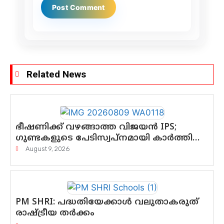
Related News
ഭീഷണിക്ക് വഴങ്ങാത്ത വിജയൻ IPS;
ഗുണ്ടകളുടെ പേടിസ്വപ്നമായി കാർത്തിക്
—ചെന്നിത്തലയുടെ ‘പവർ ഹോം’
August 9, 2026
ഓപ്പറേഷനിൽ ആയങ്കി കുടുങ്ങി!
PM SHRI: പദ്ധതിയേക്കാൾ വലുതാകരുത്
രാഷ്ട്രീയ തർക്കം