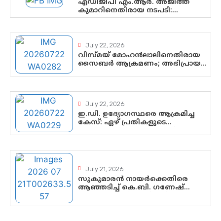
എഡിജിപി എം.ആർ. അജിത്ത്
കുമാറിനെതിരായ നടപടി:
സസ്പെൻഷനിൽ ഒതുങ്ങുമോ,
അതോ കൂടുതൽ കടുത്ത
നടപടികളിലേക്കോ?
July 22, 2026
വിസ്മയ് മോഹൻലാലിനെതിരായ
സൈബർ ആക്രമണം; അഭിപ്രായ
സ്വാതന്ത്ര്യത്തെ നിശ്ശബ്ദമാക്കുന്ന
ഡിജിറ്റൽ ഗുണ്ടായിസത്തിന്
അറുതി വേണം
July 22, 2026
ഇ.ഡി. ഉദ്യോഗസ്ഥരെ ആക്രമിച്ച
കേസ്: ഏഴ് പ്രതികളുടെ
ജാമ്യാപേക്ഷ വീണ്ടും തള്ളി;
അന്വേഷണം തുടരാൻ കോടതി
അനുമതി
July 21, 2026
സുകുമാരൻ നായർക്കെതിരെ
ആഞ്ഞടിച്ച് കെ.ബി. ഗണേഷ്
കുമാർ, വി.ഡി. സതീശന് പൂർണ
പിന്തുണ