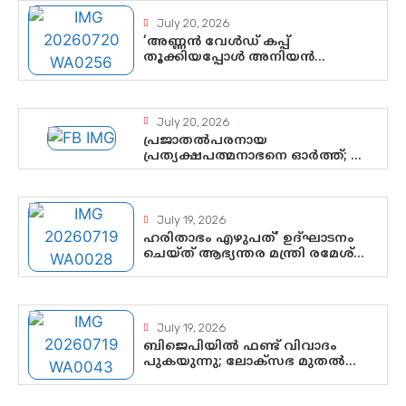
July 20, 2026
‘അണ്ണൻ വേൾഡ് കപ്പ്
തൂക്കിയപ്പോൾ അനിയൻ
സോഷ്യൽ മീഡിയ തൂക്കി’; ലാമിൻ
യമാലിന്റെ കിരീടധാരണത്തിനിടെ
ശ്രദ്ധാകേന്ദ്രമായി മൂന്ന്
വയസ്സുകാരൻ ചുണക്കുട്ടൻ
July 20, 2026
പ്രജാതൽപരനായ
പ്രത്യക്ഷപത്മനാഭനെ ഓർത്ത്; ശ്രീ
ചിത്തിര തിരുനാൾ
മഹാരാജാവിന്റെ 35-ാം നാടുനീങ്ങൽ
ദിനം ഇന്ന്
July 19, 2026
ഹരിതാഭം എഴുപത്’ ഉദ്ഘാടനം
ചെയ്ത് ആഭ്യന്തര മന്ത്രി രമേശ്
ചെന്നിത്തല; ആർ. ഹരികുമാറിന്റെ
സപ്തതി ആഘോഷങ്ങൾക്ക്
പ്രൗഢമായ തുടക്കം
July 19, 2026
ബിജെപിയിൽ ഫണ്ട് വിവാദം
പുകയുന്നു; ലോക്സഭ മുതൽ
നിയമസഭ വരെ 140
മണ്ഡലങ്ങളിലെ ഫണ്ട് വിനിയോഗം