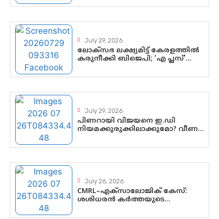
പുണ്യദിനം; മാതാ അമൃതാനന്ദമയി
മഠത്തിൽ ഭക്തിസാന്ദ്രമായി
ഗുരുപൂർണിമ ആഘോഷം
July 29, 2026
ലോക്സഭ ലക്ഷ്യമിട്ട് കേരളത്തിൽ
കരുനീക്കി ബിജെപി; ‘എ പ്ലസ്’
മണ്ഡലങ്ങളിൽ പ്രമുഖരെ ഇറക്കി
കേന്ദ്രനേതൃത്വം,
തിരുവനന്തപുരത്ത് രാജീവ്
ചന്ദ്രശേഖർ, ആറ്റിങ്ങലിൽ കെ.
സുരേന്ദ്രൻ; ആലപ്പുഴയിൽ ശോഭാ
സുരേന്ദ്രൻ..
July 29, 2026
പിണറായി വിജയനെ ഇ.ഡി
നിയമക്കുരുക്കിലാക്കുമോ? വീണ
വിജയൻ മാപ്പുസാക്ഷിയാകുമോ?
കർത്തയുടെ മൊഴി നിർണായക
വഴിത്തിരിവാകുമോ?
July 26, 2026
CMRL–എക്‌സാലോജിക് കേസ്:
ശശിധരൻ കർത്തയുടെ
മൊഴിയുടെ അടിസ്ഥാനത്തിൽ
പിണറായി വിജയനെ ചോദ്യം