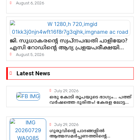
എന്നവസാനിക്കും?
August 6, 2026
ജി. സുധാകരന്റെ സ്വപ്നപദ്ധതി പാളിയോ?
എസി റോഡിന്റെ ആദ്യ പ്രളയപരീക്ഷയിൽ
ഉയരുന്നത് ഗുരുതര ചോദ്യങ്ങൾ
August 5, 2026
Latest News
July 29, 2026
ഒരു കോടി രൂപയുടെ ഭാഗ്യം… പത്ത്
വർഷത്തെ ദുരിതം! കേരള ലോട്ടറി
സംവിധാനത്തെ ചോദ്യം ചെയ്ത്
കോയയുടെ പോരാട്ടം
July 29, 2026
ഗുരുവിന്റെ പാദങ്ങളിൽ
ആത്മസമർപ്പണത്തിന്റെ