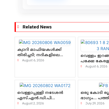
Related News
ക്വാറി മാഫിയകൾക്ക്
തിരിച്ചടി; നദികളിലെ
വെള്ളം ഇറങ്ങ
മണൽവാരൽ
August 6, 2026
പക്ഷേ കേരളത
പുനരാരംഭിക്കാൻ വി.ഡി.
കണ്ണീരൊലിപ്പ
August 6, 2026
സർക്കാർ തീരുമാനം
എന്നവസാനിക
വെള്ളാപ്പള്ളി നടേശൻ
ഒരു കോടി ര
എസ്.എൻ.ഡി.പി
ഭാഗ്യം… പത്
യോഗത്തെ ദുരുപയോഗം
ദുരിതം! കേരള
August 2, 2026
July 29, 2026