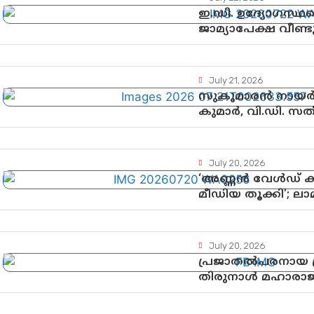
ഇ.ഡി. ഉദ്യോഗസ്ഥര
ജാമ്യാപേക്ഷ വീണ
അനുമതി
July 21, 2026
സുകുമാരൻ നായർക
കുമാർ, വി.ഡി. സ
July 20, 2026
‘അണ്ണൻ വേൾഡ് ക
മീഡിയ തൂക്കി’; ല
ശ്രദ്ധാകേന്ദ്രമായി
July 20, 2026
പ്രജാതൽപരനായ പ്ര
തിരുനാൾ മഹാരാജാവ