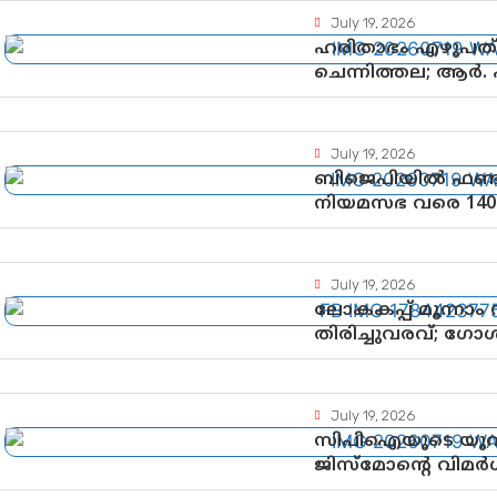
July 19, 2026
ഹരിതാഭം എഴുപത്’ 
ചെന്നിത്തല; ആർ.
ആഘോഷങ്ങൾക്ക് 
July 19, 2026
ബിജെപിയിൽ ഫണ്ട
നിയമസഭ വരെ 140
പരിശോധിക്കുമോ?
ഘടകത്തോട് അതൃ
July 19, 2026
ലോകകപ്പ് മൂന്നാം
തിരിച്ചുവരവ്; ഗോ
July 19, 2026
സിപിഐയുടെ യുവജ
ജിസ്മോന്റെ വിമർശനം