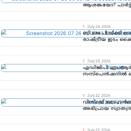
ആശങ്കയോ? പാർട്ടിക
വിലയിരുത്തൽ
July 26, 2026
ബി.ജെ.പി.യ്ക്ക്
രാഷ്ട്രീയ ഇടം ക
ഉയർന്നുകഴിഞ്ഞോ? 
വഴിത്തിരിവ്
July 23, 2026
എഡിജിപി എം.ആർ.
സസ്പെൻഷനിൽ ഒത
നടപടികളിലേക്കോ
July 22, 2026
വിസ്മയ് മോഹൻ
അഭിപ്രായ സ്വാതന്ത്
ഗുണ്ടായിസത്തിന
July 22, 2026