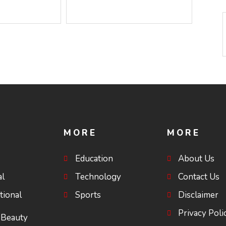
െ ചോദ്യം
അമൃതാനന്ദമയി മഠത്തിൽ
യയുടെ
ഭക്തിസാന്ദ്രമായി
ഗുരുപൂർണിമ ആഘോഷം
MORE
MORE
Education
About Us
al
Technology
Contact Us
tional
Sports
Disclaimer
Privacy Poli
 Beauty