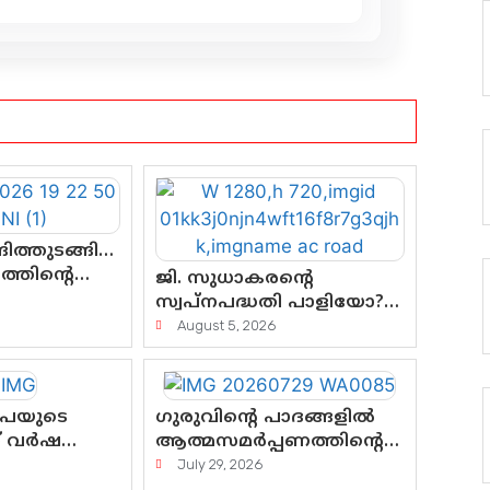
ിത്തുടങ്ങി…
്തിന്റെ
ജി. സുധാകരന്റെ
്
സ്വപ്നപദ്ധതി പാളിയോ?
്കും?
എസി റോഡിന്റെ ആദ്യ
August 5, 2026
പ്രളയപരീക്ഷയിൽ
ഉയരുന്നത് ഗുരുതര
ചോദ്യങ്ങൾ
ൂപയുടെ
ഗുരുവിന്റെ പാദങ്ങളിൽ
ത് വർഷത്തെ
ആത്മസമർപ്പണത്തിന്റെ
 ലോട്ടറി
പുണ്യദിനം; മാതാ
July 29, 2026