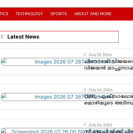
TICS
TECHNOLOGY
SPORTS
ABOUT AND MORE
Latest News
July 29, 2026
പിണറായി വിജയനെ 
വിജയൻ മാപ്പുസാ
നിർണായക വഴിത്
July 26, 2026
CMRL–എക്‌സാലോജ
മൊഴിയുടെ അടിസ്
ചെയ്യുന്നതിൽ ഉട
തെളിവുകൾ പരിശോ
July 26, 2026
സി.ജെ.പി.യ്ക്ക് 