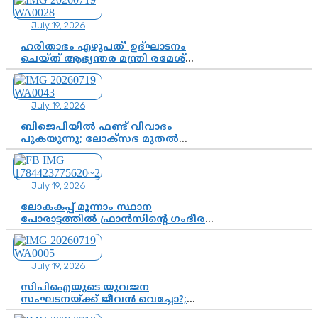
35-ാം നാടുനീങ്ങൽ ദിനം ഇന്ന്
July 19, 2026
ഹരിതാഭം എഴുപത്’ ഉദ്ഘാടനം
ചെയ്ത് ആഭ്യന്തര മന്ത്രി രമേശ്
ചെന്നിത്തല; ആർ. ഹരികുമാറിന്റെ
സപ്തതി ആഘോഷങ്ങൾക്ക്
പ്രൗഢമായ തുടക്കം
July 19, 2026
ബിജെപിയിൽ ഫണ്ട് വിവാദം
പുകയുന്നു; ലോക്സഭ മുതൽ
നിയമസഭ വരെ 140 മണ്ഡലങ്ങളിലെ
ഫണ്ട് വിനിയോഗം
പരിശോധിക്കുമോ? കേന്ദ്രത്തിനും
July 19, 2026
ആർഎസ്എസിനും കേരള
ഘടകത്തോട് അതൃപ്തി
ലോകകപ്പ് മൂന്നാം സ്ഥാന
പോരാട്ടത്തിൽ ഫ്രാൻസിന്റെ ഗംഭീര
തിരിച്ചുവരവ്; ഗോൾവേട്ടയിൽ
മെസ്സിയെ മറികടന്ന് എംബാപ്പെ
July 19, 2026
സിപിഐയുടെ യുവജന
സംഘടനയ്ക്ക് ജീവൻ വെച്ചോ?;
ജിസ്മോന്റെ വിമർശനം രാഷ്ട്രീയ