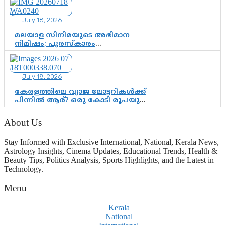
ഇരട്ടത്താപ്പെന്ന് ചർച്ച
July 18, 2026
മലയാള സിനിമയുടെ അഭിമാന
നിമിഷം; പുരസ്‌കാരം
ആഘോഷമാകട്ടെ, മികവ് ശീലമാകട്ടെ
July 18, 2026
കേരളത്തിലെ വ്യാജ ലോട്ടറികൾക്ക്
പിന്നിൽ ആര്? ഒരു കോടി രൂപയുടെ
‘വ്യാജ’ ഭാഗ്യതാര ടിക്കറ്റ് ഉയർത്തുന്ന
ഗുരുതര ചോദ്യങ്ങൾ ? സർക്കാർ
About Us
മറുപടി പറയണം
Stay Informed with Exclusive International, National, Kerala News,
Astrology Insights, Cinema Updates, Educational Trends, Health &
Beauty Tips, Politics Analysis, Sports Highlights, and the Latest in
Technology.
Menu
Kerala
National