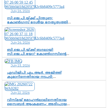
തീരുമാനം; വീണയ്‌ക്കെതിരെ
കൂടുതൽ തെളിവുകൾ പരിശോധിച്ച്
July 26, 2026
ഇഡി
സി.ജെ.പി.യ്ക്ക് പിന്തുണ;
കോൺഗ്രസ് ദേശീയ നേതൃത്വത്തിൽ
ആശങ്കയോ? പാർട്ടിക്കുള്ളിൽ
ഭിന്നാഭിപ്രായമെന്ന വിലയിരുത്തൽ
July 26, 2026
ബി.ജെ.പി.യ്ക്ക് ബദലായി
സി.ജെ.പി.യോ? കോൺഗ്രസിന്റെ
രാഷ്ട്രീയ ഇടം കൈവശപ്പെടുത്താൻ
സിജെപി ഉയർന്നുകഴിഞ്ഞോ?
July 23, 2026
ഇന്ത്യൻ രാഷ്ട്രീയത്തിലെ പുതിയ
വഴിത്തിരിവ്
എഡിജിപി എം.ആർ. അജിത്ത്
കുമാറിനെതിരായ നടപടി:
സസ്പെൻഷനിൽ ഒതുങ്ങുമോ,
അതോ കൂടുതൽ കടുത്ത
നടപടികളിലേക്കോ?
July 22, 2026
വിസ്മയ് മോഹൻലാലിനെതിരായ
സൈബർ ആക്രമണം; അഭിപ്രായ