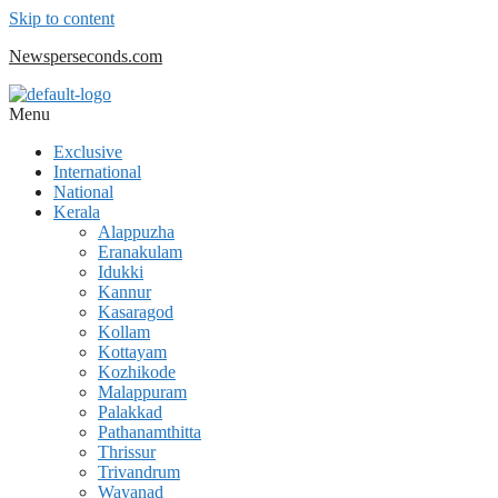
Skip to content
Newsperseconds.com
Menu
Exclusive
International
National
Kerala
Alappuzha
Eranakulam
Idukki
Kannur
Kasaragod
Kollam
Kottayam
Kozhikode
Malappuram
Palakkad
Pathanamthitta
Thrissur
Trivandrum
Wayanad