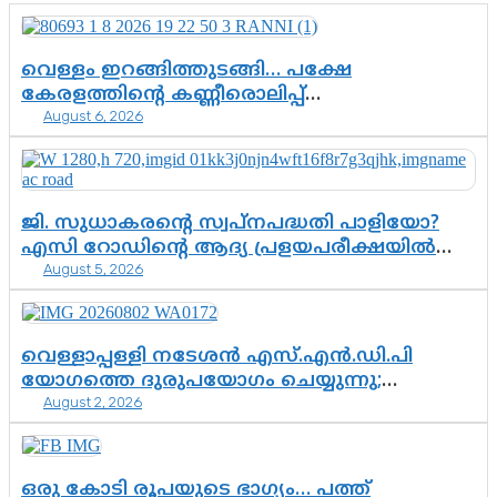
വെള്ളം ഇറങ്ങിത്തുടങ്ങി… പക്ഷേ
കേരളത്തിന്റെ കണ്ണീരൊലിപ്പ്
August 6, 2026
എന്നവസാനിക്കും?
ജി. സുധാകരന്റെ സ്വപ്നപദ്ധതി പാളിയോ?
എസി റോഡിന്റെ ആദ്യ പ്രളയപരീക്ഷയിൽ
August 5, 2026
ഉയരുന്നത് ഗുരുതര ചോദ്യങ്ങൾ
വെള്ളാപ്പള്ളി നടേശൻ എസ്.എൻ.ഡി.പി
യോഗത്തെ ദുരുപയോഗം ചെയ്യുന്നു;
August 2, 2026
ശ്രീനാരായണ പ്രസ്ഥാനത്തെ കാർന്നുതിന്നുന്ന
വിഷവിത്ത്: ഗോകുലം ഗോപാലൻ
ഒരു കോടി രൂപയുടെ ഭാഗ്യം… പത്ത്