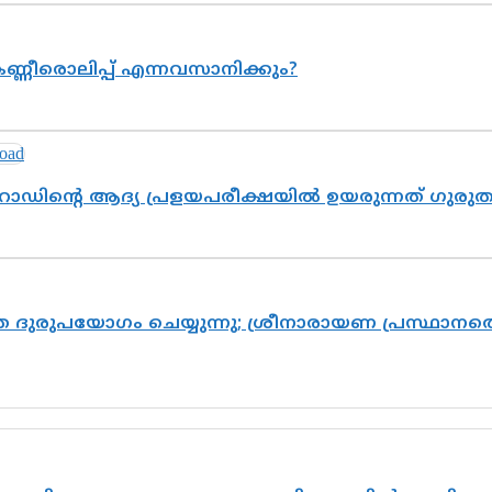
ണ്ണീരൊലിപ്പ് എന്നവസാനിക്കും?
റോഡിന്റെ ആദ്യ പ്രളയപരീക്ഷയിൽ ഉയരുന്നത് ഗുരു
ദുരുപയോഗം ചെയ്യുന്നു; ശ്രീനാരായണ പ്രസ്ഥാനത്ത