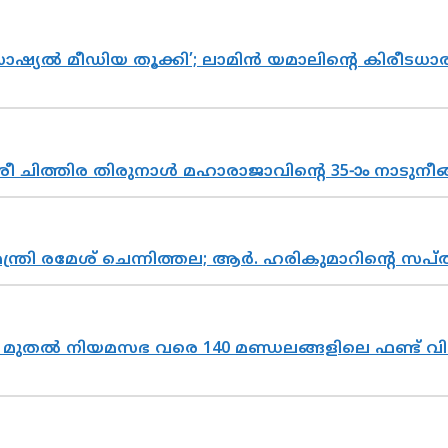
ൽ മീഡിയ തൂക്കി’; ലാമിൻ യമാലിന്റെ കിരീടധാരണത്
 ചിത്തിര തിരുനാൾ മഹാരാജാവിന്റെ 35-ാം നാടുനീങ്
മന്ത്രി രമേശ് ചെന്നിത്തല; ആർ. ഹരികുമാറിന്റെ
മുതൽ നിയമസഭ വരെ 140 മണ്ഡലങ്ങളിലെ ഫണ്ട് വി