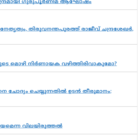
സാന്ദ്രമായി ഗുരുപൂർണിമ ആഘോഷം
നേതൃത്വം, തിരുവനന്തപുരത്ത് രാജീവ് ചന്ദ്രശേഖർ,
യുടെ മൊഴി നിർണായക വഴിത്തിരിവാകുമോ?
ചോദ്യം ചെയ്യുന്നതിൽ ഉടൻ തീരുമാനം;
്രായമെന്ന വിലയിരുത്തൽ