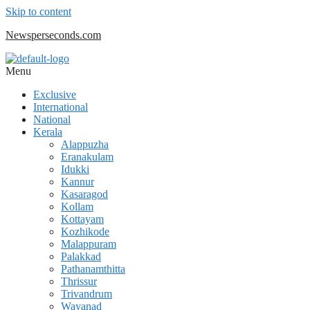
Skip to content
Newsperseconds.com
Menu
Exclusive
International
National
Kerala
Alappuzha
Eranakulam
Idukki
Kannur
Kasaragod
Kollam
Kottayam
Kozhikode
Malappuram
Palakkad
Pathanamthitta
Thrissur
Trivandrum
Wayanad