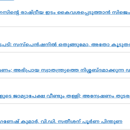
സിന്റെ രാഷ്ട്രീയ ഇടം കൈവശപ്പെടുത്താൻ സിജെപി
നടപടി: സസ്പെൻഷനിൽ ഒതുങ്ങുമോ, അതോ കൂടുതൽ
പ്രായ സ്വാതന്ത്ര്യത്തെ നിശ്ശബ്ദമാക്കുന്ന ഡ
ികളുടെ ജാമ്യാപേക്ഷ വീണ്ടും തള്ളി; അന്വേഷണം 
ഗണേഷ് കുമാർ, വി.ഡി. സതീശന് പൂർണ പിന്തുണ