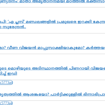
പുണ്യദിനം; മാതാ അമൃതാനന്ദമയി മഠത്തിൽ ഭക്തി
; ‘എ പ്ലസ്’ മണ്ഡലങ്ങളിൽ പ്രമുഖരെ ഇറക്കി കേന്ദ്ര
സുരേന്ദ്രൻ..
ുമോ? വീണ വിജയൻ മാപ്പുസാക്ഷിയാകുമോ? കർത്ത
െ മൊഴിയുടെ അടിസ്ഥാനത്തിൽ പിണറായി വിജയനെ 
്ച് ഇഡി
ത്വത്തിൽ ആശങ്കയോ? പാർട്ടിക്കുള്ളിൽ ഭിന്നാഭിപ