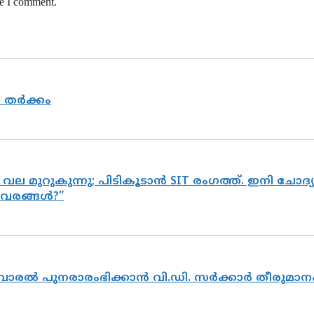
me I comment.
യ തർക്കം
 വല മുറുകുന്നു; പിടികൂടാൻ SIT രംഗത്ത്. ഇനി ചോ
ിവരങ്ങൾ?”
ൽവാരൽ പുനരാരംഭിക്കാൻ വി.ഡി. സർക്കാർ തീരുമാന