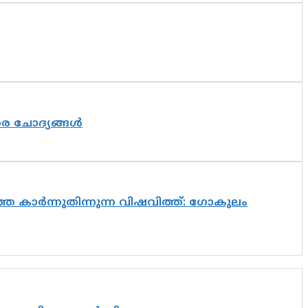
തര ചോദ്യങ്ങൾ
െ കാർന്നുതിന്നുന്ന വിഷവിത്ത്: ഗോകുലം