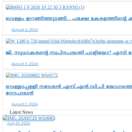
വെള്ളം ഇറങ്ങിത്തുടങ്ങി… പക്ഷേ കേരളത്തിന്റെ ക
August 6, 2026
ജി. സുധാകരന്റെ സ്വപ്നപദ്ധതി പാളിയോ? എസി 
August 5, 2026
വെള്ളാപ്പള്ളി നടേശൻ എസ്.എൻ.ഡി.പി യോഗത്തെ 
ഗോപാലൻ
August 2, 2026
Latest News
July 29, 2026