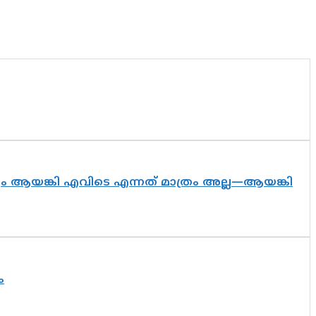
ദ്യം ആയങ്കി എവിടെ എന്നത് മാത്രം അല്ല—ആയങ്കി
ം