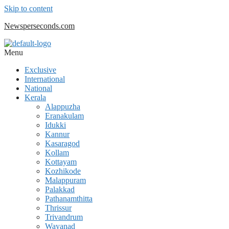
Skip to content
Newsperseconds.com
Menu
Exclusive
International
National
Kerala
Alappuzha
Eranakulam
Idukki
Kannur
Kasaragod
Kollam
Kottayam
Kozhikode
Malappuram
Palakkad
Pathanamthitta
Thrissur
Trivandrum
Wayanad