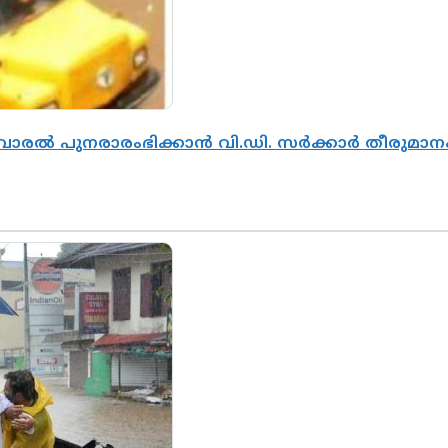
ൽവാരൽ പുനരാരംഭിക്കാൻ വി.ഡി. സർക്കാർ തീരുമാന