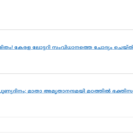
ുരിതം! കേരള ലോട്ടറി സംവിധാനത്തെ ചോദ്യം ചെയ്
 പുണ്യദിനം; മാതാ അമൃതാനന്ദമയി മഠത്തിൽ ഭക്ത