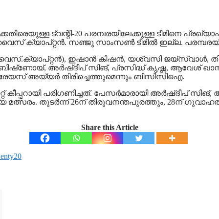
െതിരെയുള്ള ട്വന്റി-20 പരമ്പരയിലേക്കുള്ള ടീമിനെ പ്രഖ്യാപ
സ് ക്യാപ്റ്റന്‍. സഞ്ജു സാംസണ്‍ ടീമില്‍ ഇല്ല. പരമ്പര
.ക്യാപ്റ്റന്‍), ഇഷാന്‍ കിഷന്‍, യശ്വസി ജയ്‌സ്വാള്‍, തിലക് വര്
ി ബിഷ്‌ണോയ്, അര്‍ഷ്ദീപ് സിങ്, പ്രസിദ്ധ് കൃഷ്ണ, ആവേശ് ഖാന്
രേയസ് അയ്യര്‍ തിരിച്ചെത്തുമെന്നും ബിസിസിഐ.
് കീപ്പറായി പരിഗണിച്ചത്. പേസര്‍മാരായി അര്‍ഷ്ദീപ് സിങ്, 
യ മത്സരം. തുടർന്ന് 26ന് തിരുവനന്തപുരത്തും, 28ന് ഗുവാഹത്
Share this Article
enty20