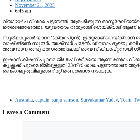
November 21, 2023
6:45 am
വ്യാഴാഴ്ച വിശാഖപട്ടണത്ത് ആരംഭിക്കുന്ന ഓസ്ട്രേലിയയ്ക്ക
തെരഞ്ഞെടുത്തു. യുവതാരം റുതുരാജ് ഗെയ്ക്‌വാദ് ആണ് വൈ
സൂര്യകുമാര്‍ യാദവ് (ക്യാപ്റ്റന്‍), ഋതുരാജ് ഗെയ്ക്വാദ് (വൈസ്
വാഷിങ്ടണ്‍ സുന്ദര്‍, അക്‌സര്‍ പട്ടേല്‍, ശിവറാം ദുബെ, രവ
അവസാന രണ്ടു മത്സരത്തിലേക്ക് വൈസ് ക്യാപ്റ്റനായി ശ്
ഇഷാന്‍ കിഷന് പുറമെ ജിതേഷ് ശര്‍മയെ ആണ് രണ്ടാം വിക്കറ്റ
കൃഷ്ണക്ക് പുറമെ ടീമിലുള്ളത്. 23ന് വിശാഖപട്ടണത്താണ് ആദ്
ബെംഗലൂരുവിലുമാണ് മറ്റ് മത്സരങ്ങള്‍ നടക്കുക.
Australia
,
captain
,
sanju samson
,
Suryakumar Yadav
,
Team
,
Tw
Leave a Comment