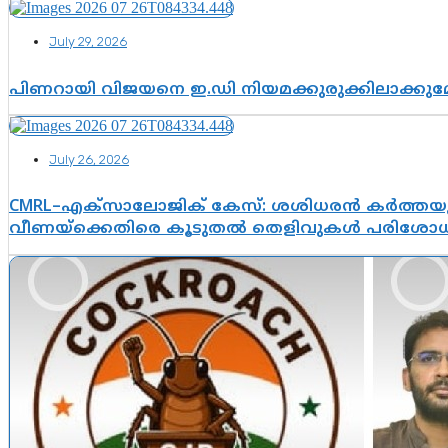
July 29, 2026
പിണറായി വിജയനെ ഇ.ഡി നിയമക്കുരുക്കിലാക്ക
July 26, 2026
CMRL–എക്‌സാലോജിക് കേസ്: ശശിധരൻ കർത്തയുട
വീണയ്‌ക്കെതിരെ കൂടുതൽ തെളിവുകൾ പരിശോധിച