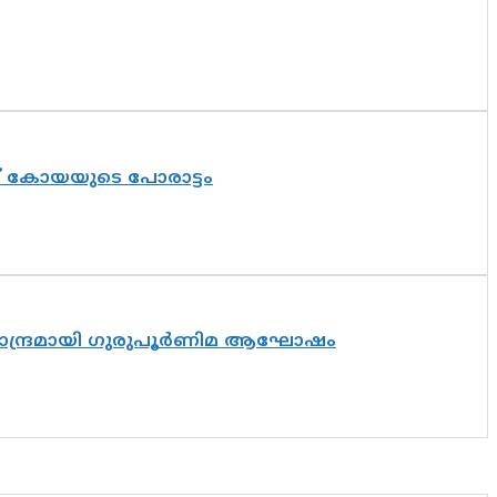
ത് കോയയുടെ പോരാട്ടം
ിസാന്ദ്രമായി ഗുരുപൂർണിമ ആഘോഷം