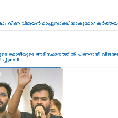
ുമോ? വീണ വിജയൻ മാപ്പുസാക്ഷിയാകുമോ? കർത്ത
െ മൊഴിയുടെ അടിസ്ഥാനത്തിൽ പിണറായി വിജയനെ 
്ച് ഇഡി