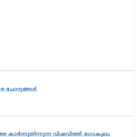
തര ചോദ്യങ്ങൾ
െ കാർന്നുതിന്നുന്ന വിഷവിത്ത്: ഗോകുലം