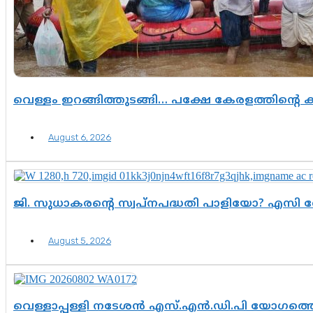
വെള്ളം ഇറങ്ങിത്തുടങ്ങി… പക്ഷേ കേരളത്തിന്റെ ക
August 6, 2026
ജി. സുധാകരന്റെ സ്വപ്നപദ്ധതി പാളിയോ? എസി 
August 5, 2026
വെള്ളാപ്പള്ളി നടേശൻ എസ്.എൻ.ഡി.പി യോഗത്തെ 