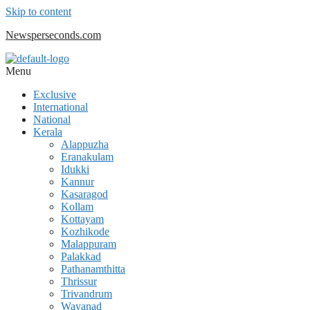
Skip to content
Newsperseconds.com
Menu
Exclusive
International
National
Kerala
Alappuzha
Eranakulam
Idukki
Kannur
Kasaragod
Kollam
Kottayam
Kozhikode
Malappuram
Palakkad
Pathanamthitta
Thrissur
Trivandrum
Wayanad