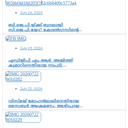
July 26, 2026
ബി.ജെ.പി.യ്ക്ക് ബദലായി
സി.ജെ.പി.യോ? കോൺഗ്രസിന്റെ
രാഷ്ട്രീയ ഇടം കൈവശപ്പെടുത്താൻ
സിജെപി ഉയർന്നുകഴിഞ്ഞോ?
ഇന്ത്യൻ രാഷ്ട്രീയത്തിലെ പുതിയ
July 23, 2026
വഴിത്തിരിവ്
എഡിജിപി എം.ആർ. അജിത്ത്
കുമാറിനെതിരായ നടപടി:
സസ്പെൻഷനിൽ ഒതുങ്ങുമോ,
അതോ കൂടുതൽ കടുത്ത
നടപടികളിലേക്കോ?
July 22, 2026
വിസ്മയ് മോഹൻലാലിനെതിരായ
സൈബർ ആക്രമണം; അഭിപ്രായ
സ്വാതന്ത്ര്യത്തെ നിശ്ശബ്ദമാക്കുന്ന
ഡിജിറ്റൽ ഗുണ്ടായിസത്തിന് അറുതി
വേണം