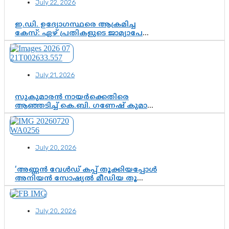
July 22, 2026
ഇ.ഡി. ഉദ്യോഗസ്ഥരെ ആക്രമിച്ച
കേസ്: ഏഴ് പ്രതികളുടെ ജാമ്യാപേക്ഷ
വീണ്ടും തള്ളി; അന്വേഷണം തുടരാൻ
കോടതി അനുമതി
July 21, 2026
സുകുമാരൻ നായർക്കെതിരെ
ആഞ്ഞടിച്ച് കെ.ബി. ഗണേഷ് കുമാർ,
വി.ഡി. സതീശന് പൂർണ പിന്തുണ
July 20, 2026
‘അണ്ണൻ വേൾഡ് കപ്പ് തൂക്കിയപ്പോൾ
അനിയൻ സോഷ്യൽ മീഡിയ തൂക്കി’;
ലാമിൻ യമാലിന്റെ
കിരീടധാരണത്തിനിടെ
ശ്രദ്ധാകേന്ദ്രമായി മൂന്ന് വയസ്സുകാരൻ
July 20, 2026
ചുണക്കുട്ടൻ