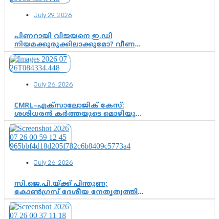
രാജീവ് ചന്ദ്രശേഖർ, ആറ്റിങ്ങലിൽ
കെ. സുരേന്ദ്രൻ; ആലപ്പുഴയിൽ
July 29, 2026
ശോഭാ സുരേന്ദ്രൻ..
പിണറായി വിജയനെ ഇ.ഡി
നിയമക്കുരുക്കിലാക്കുമോ? വീണ
വിജയൻ മാപ്പുസാക്ഷിയാകുമോ?
കർത്തയുടെ മൊഴി നിർണായക
വഴിത്തിരിവാകുമോ?
July 26, 2026
CMRL–എക്‌സാലോജിക് കേസ്:
ശശിധരൻ കർത്തയുടെ മൊഴിയുടെ
അടിസ്ഥാനത്തിൽ പിണറായി
വിജയനെ ചോദ്യം ചെയ്യുന്നതിൽ ഉടൻ
തീരുമാനം; വീണയ്‌ക്കെതിരെ
കൂടുതൽ തെളിവുകൾ പരിശോധിച്ച്
ഇഡി
July 26, 2026
സി.ജെ.പി.യ്ക്ക് പിന്തുണ;
കോൺഗ്രസ് ദേശീയ നേതൃത്വത്തിൽ
ആശങ്കയോ? പാർട്ടിക്കുള്ളിൽ
ഭിന്നാഭിപ്രായമെന്ന വിലയിരുത്തൽ