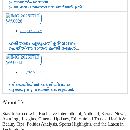
പ്രജാതൽപരനായ
പ്രത്യക്ഷപത്മനാഭനെ ഓർത്ത്; ശ്രീ
ചിത്തിര തിരുനാൾ മഹാരാജാവിന്റെ
35-ാം നാടുനീങ്ങൽ ദിനം ഇന്ന്
July 19, 2026
ഹരിതാഭം എഴുപത്’ ഉദ്ഘാടനം
ചെയ്ത് ആഭ്യന്തര മന്ത്രി രമേശ്
ചെന്നിത്തല; ആർ. ഹരികുമാറിന്റെ
സപ്തതി ആഘോഷങ്ങൾക്ക്
പ്രൗഢമായ തുടക്കം
July 19, 2026
ബിജെപിയിൽ ഫണ്ട് വിവാദം
പുകയുന്നു; ലോക്സഭ മുതൽ
നിയമസഭ വരെ 140 മണ്ഡലങ്ങളിലെ
ഫണ്ട് വിനിയോഗം
About Us
പരിശോധിക്കുമോ? കേന്ദ്രത്തിനും
ആർഎസ്എസിനും കേരള
Stay Informed with Exclusive International, National, Kerala News,
ഘടകത്തോട് അതൃപ്തി
Astrology Insights, Cinema Updates, Educational Trends, Health &
Beauty Tips, Politics Analysis, Sports Highlights, and the Latest in
Technology.