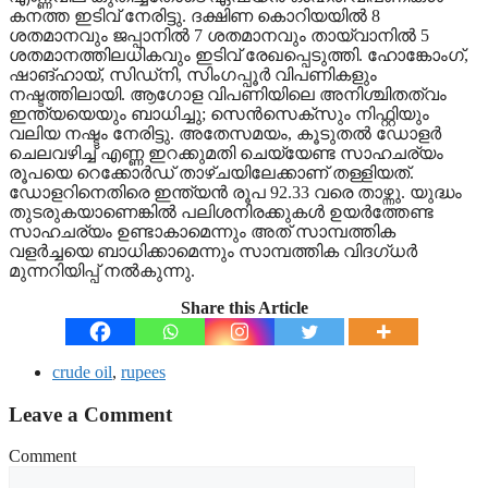
കനത്ത ഇടിവ് നേരിട്ടു. ദക്ഷിണ കൊറിയയിൽ 8
ശതമാനവും ജപ്പാനിൽ 7 ശതമാനവും തായ്‌വാനിൽ 5
ശതമാനത്തിലധികവും ഇടിവ് രേഖപ്പെടുത്തി. ഹോങ്കോംഗ്,
ഷാങ്ഹായ്, സിഡ്നി, സിംഗപ്പൂർ വിപണികളും
നഷ്ടത്തിലായി. ആഗോള വിപണിയിലെ അനിശ്ചിതത്വം
ഇന്ത്യയെയും ബാധിച്ചു; സെൻസെക്സും നിഫ്റ്റിയും
വലിയ നഷ്ടം നേരിട്ടു. അതേസമയം, കൂടുതൽ ഡോളർ
ചെലവഴിച്ച് എണ്ണ ഇറക്കുമതി ചെയ്യേണ്ട സാഹചര്യം
രൂപയെ റെക്കോർഡ് താഴ്ചയിലേക്കാണ് തള്ളിയത്.
ഡോളറിനെതിരെ ഇന്ത്യൻ രൂപ 92.33 വരെ താഴ്ന്നു. യുദ്ധം
തുടരുകയാണെങ്കിൽ പലിശനിരക്കുകൾ ഉയർത്തേണ്ട
സാഹചര്യം ഉണ്ടാകാമെന്നും അത് സാമ്പത്തിക
വളർച്ചയെ ബാധിക്കാമെന്നും സാമ്പത്തിക വിദഗ്ധർ
മുന്നറിയിപ്പ് നൽകുന്നു.
Share this Article
crude oil
,
rupees
Leave a Comment
Comment