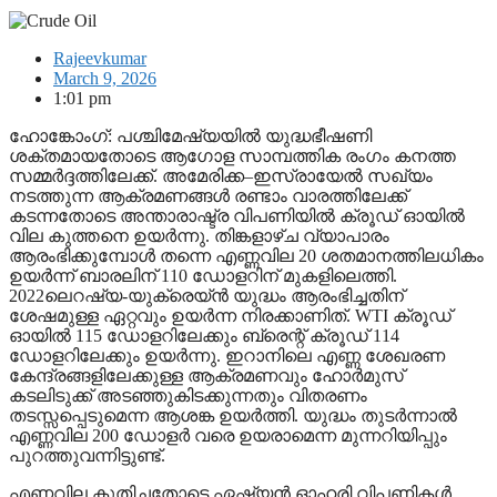
Rajeevkumar
March 9, 2026
1:01 pm
ഹോങ്കോംഗ്: പശ്ചിമേഷ്യയിൽ യുദ്ധഭീഷണി
ശക്തമായതോടെ ആഗോള സാമ്പത്തിക രംഗം കനത്ത
സമ്മർദ്ദത്തിലേക്ക്. അമേരിക്ക–ഇസ്രായേൽ സഖ്യം
നടത്തുന്ന ആക്രമണങ്ങൾ രണ്ടാം വാരത്തിലേക്ക്
കടന്നതോടെ അന്താരാഷ്ട്ര വിപണിയിൽ ക്രൂഡ് ഓയിൽ
വില കുത്തനെ ഉയർന്നു. തിങ്കളാഴ്ച വ്യാപാരം
ആരംഭിക്കുമ്പോൾ തന്നെ എണ്ണവില 20 ശതമാനത്തിലധികം
ഉയർന്ന് ബാരലിന് 110 ഡോളറിന് മുകളിലെത്തി.
2022ലെറഷ്യ-യുക്രെയ്ൻ യുദ്ധം ആരംഭിച്ചതിന്
ശേഷമുള്ള ഏറ്റവും ഉയർന്ന നിരക്കാണിത്. WTI ക്രൂഡ്
ഓയിൽ 115 ഡോളറിലേക്കും ബ്രെന്റ് ക്രൂഡ് 114
ഡോളറിലേക്കും ഉയർന്നു. ഇറാനിലെ എണ്ണ ശേഖരണ
കേന്ദ്രങ്ങളിലേക്കുള്ള ആക്രമണവും ഹോർമുസ്
കടലിടുക്ക് അടഞ്ഞുകിടക്കുന്നതും വിതരണം
തടസ്സപ്പെടുമെന്ന ആശങ്ക ഉയർത്തി. യുദ്ധം തുടർന്നാൽ
എണ്ണവില 200 ഡോളർ വരെ ഉയരാമെന്ന മുന്നറിയിപ്പും
പുറത്തുവന്നിട്ടുണ്ട്.
എണ്ണവില കുതിച്ചതോടെ ഏഷ്യൻ ഓഹരി വിപണികൾ