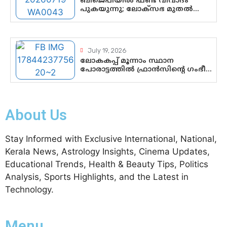
ബിജെപിയിൽ ഫണ്ട് വിവാദം
പുകയുന്നു; ലോക്സഭ മുതൽ
നിയമസഭ വരെ 140
മണ്ഡലങ്ങളിലെ ഫണ്ട് വിനിയോഗം
പരിശോധിക്കുമോ? കേന്ദ്രത്തിനും
ആർഎസ്എസിനും കേരള
July 19, 2026
ഘടകത്തോട് അതൃപ്തി
ലോകകപ്പ് മൂന്നാം സ്ഥാന
പോരാട്ടത്തിൽ ഫ്രാൻസിന്റെ ഗംഭീര
തിരിച്ചുവരവ്; ഗോൾവേട്ടയിൽ
മെസ്സിയെ മറികടന്ന് എംബാപ്പെ
About Us
Stay Informed with Exclusive International, National,
Kerala News, Astrology Insights, Cinema Updates,
Educational Trends, Health & Beauty Tips, Politics
Analysis, Sports Highlights, and the Latest in
Technology.
Menu