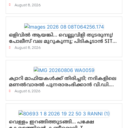
August 8, 2026
ഒളിവിൽ ആയങ്കി… വെല്ലുവിളി തുടരുന്നു!
പോലീസ് വല മുറുകുന്നു; പിടികൂടാൻ SIT
രംഗത്ത്. ഇനി ചോദ്യം ആയങ്കി എവിടെ
August 8, 2026
എന്നത് മാത്രം അല്ല—ആയങ്കി
കസ്റ്റഡിയിലായാൽ പുറത്തുവരുക
എന്തൊക്കെ വിവരങ്ങൾ?”
ക്വാറി മാഫിയകൾക്ക് തിരിച്ചടി; നദികളിലെ
മണൽവാരൽ പുനരാരംഭിക്കാൻ വി.ഡി.
സർക്കാർ തീരുമാനം
August 6, 2026
വെള്ളം ഇറങ്ങിത്തുടങ്ങി… പക്ഷേ