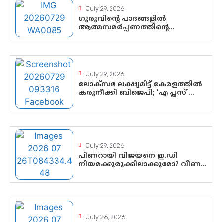
July 29, 2026
ഗുരുവിന്റെ പാദങ്ങളിൽ
ആത്മസമർപ്പണത്തിന്റെ
പുണ്യദിനം; മാതാ അമൃതാനന്ദമയി
മഠത്തിൽ ഭക്തിസാന്ദ്രമായി
ഗുരുപൂർണിമ ആഘോഷം
July 29, 2026
ലോക്സഭ ലക്ഷ്യമിട്ട് കേരളത്തിൽ
കരുനീക്കി ബിജെപി; ‘എ പ്ലസ്’
മണ്ഡലങ്ങളിൽ പ്രമുഖരെ ഇറക്കി
കേന്ദ്രനേതൃത്വം,
തിരുവനന്തപുരത്ത് രാജീവ്
ചന്ദ്രശേഖർ, ആറ്റിങ്ങലിൽ കെ.
സുരേന്ദ്രൻ; ആലപ്പുഴയിൽ ശോഭാ
സുരേന്ദ്രൻ..
July 29, 2026
പിണറായി വിജയനെ ഇ.ഡി
നിയമക്കുരുക്കിലാക്കുമോ? വീണ
വിജയൻ മാപ്പുസാക്ഷിയാകുമോ?
കർത്തയുടെ മൊഴി നിർണായക
വഴിത്തിരിവാകുമോ?
July 26, 2026