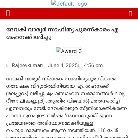
ദേവകി വാര്യർ സാഹിത്യ പുരസ്‌കാരം എ
ശഹനക്ക് ലഭിച്ചു
Rajeevkumar
June 4, 2025
4:56 pm
ദേവകി വാര്യർ സ്മാരക സാഹിത്യപുരസ്‌കാരം
ഗവേഷക വിദ്യാർത്ഥിനിയായ എ. ശഹനക്ക്
(മലപ്പുറം) ലഭിച്ചു. പ്രോത്സാഹന സമ്മാനങ്ങൾ ദിവ്യ
റീനേഷ്(കണ്ണൂർ) ,ആതിര വിജയൻ(പത്തനംതിട്ട)
എന്നിവരും നേടി. ദേവകിവര്യർ സ്ത്രീശാക്തീകരണ
പഠനകേന്ദ്രം ഈ വർഷം ‘ഫേസ്‌ബുക്ക്’ എന്ന
പ്രമേയത്തെ അടിസ്ഥാനമാക്കിയുള്ള
ചെറുകഥാമത്സരം ആണ് നടത്തിയത്. 116 പേർ