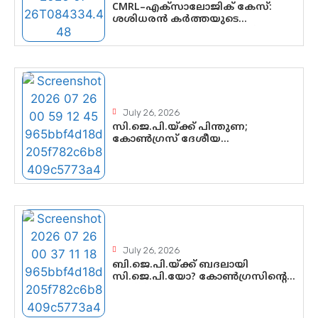
CMRL–എക്‌സാലോജിക് കേസ്:
ശശിധരൻ കർത്തയുടെ
മൊഴിയുടെ അടിസ്ഥാനത്തിൽ
പിണറായി വിജയനെ ചോദ്യം
ചെയ്യുന്നതിൽ ഉടൻ തീരുമാനം;
വീണയ്‌ക്കെതിരെ കൂടുതൽ
തെളിവുകൾ പരിശോധിച്ച് ഇഡി
July 26, 2026
സി.ജെ.പി.യ്ക്ക് പിന്തുണ;
കോൺഗ്രസ് ദേശീയ
നേതൃത്വത്തിൽ ആശങ്കയോ?
പാർട്ടിക്കുള്ളിൽ ഭിന്നാഭിപ്രായമെന്ന
വിലയിരുത്തൽ
July 26, 2026
ബി.ജെ.പി.യ്ക്ക് ബദലായി
സി.ജെ.പി.യോ? കോൺഗ്രസിന്റെ
രാഷ്ട്രീയ ഇടം
കൈവശപ്പെടുത്താൻ സിജെപി
ഉയർന്നുകഴിഞ്ഞോ? ഇന്ത്യൻ