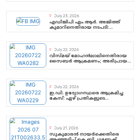
രാഷ്ട്രീയത്തിലെ പുതിയ
വഴിത്തിരിവ്
July 23, 2026
എഡിജിപി എം.ആർ. അജിത്ത്
കുമാറിനെതിരായ നടപടി:
സസ്പെൻഷനിൽ ഒതുങ്ങുമോ,
അതോ കൂടുതൽ കടുത്ത
നടപടികളിലേക്കോ?
July 22, 2026
വിസ്മയ് മോഹൻലാലിനെതിരായ
സൈബർ ആക്രമണം; അഭിപ്രായ
സ്വാതന്ത്ര്യത്തെ നിശ്ശബ്ദമാക്കുന്ന
ഡിജിറ്റൽ ഗുണ്ടായിസത്തിന്
അറുതി വേണം
July 22, 2026
ഇ.ഡി. ഉദ്യോഗസ്ഥരെ ആക്രമിച്ച
കേസ്: ഏഴ് പ്രതികളുടെ
ജാമ്യാപേക്ഷ വീണ്ടും തള്ളി;
അന്വേഷണം തുടരാൻ കോടതി
അനുമതി
July 21, 2026
സുകുമാരൻ നായർക്കെതിരെ
ആഞ്ഞടിച്ച് കെ.ബി. ഗണേഷ്