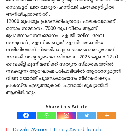
മത്സരത്തിൽ പങ്കെടുത്തു. പ്രെസിഡന്റ്‌ ടി രാധാമണി ,
സെക്രട്ടറി ലത വാര്യർ എന്നിവർ പത്രക്കുറിപ്പിൽ
അറിയിച്ചതാണിത് .
12000 രൂപയും പ്രശസ്തിപത്രവും ഫലകവുമാണ്
ഒന്നാം സമ്മാനം. 7000 രൂപ വീതം ആണ്
പ്രോത്സാഹനസമ്മാനം . എ ജി ഒലീന, ലേഖ
നരേന്ദ്രൻ , എസ് രാഹുൽ എന്നിവരടങ്ങിയ
സമിതിയാണ് വിജയികളെ തെരെഞ്ഞെടുത്തത്
.ദേവകി വാര്യരുടെ ജന്മദിനമായ 2025 ജൂൺ 12 ന്
വൈകിട്ട് മൂന്ന് മണിക്ക് സത്യൻ സ്മാരകത്തിൽ
നടക്കുന്ന ആഘോഷപരിപാടിയിൽ ആരോഗ്യമന്ത്രി
വീണ ജോർജ് പുരസ്കാരദാനം നിർവഹിക്കും.
പ്രശസ്ത എഴുത്തുകാരി ചന്ദ്രമതി മുഖ്യാതിഥി
ആയിരിക്കും.
Share this Article
Devaki Warrier Literary Award
,
kerala