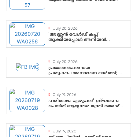
കുമാർ, വി.ഡി. സതീശന് പൂർണ
പിന്തുണ
July 20, 2026
‘അണ്ണൻ വേൾഡ് കപ്പ്
തൂക്കിയപ്പോൾ അനിയൻ
സോഷ്യൽ മീഡിയ തൂക്കി’; ലാമിൻ
യമാലിന്റെ കിരീടധാരണത്തിനിടെ
ശ്രദ്ധാകേന്ദ്രമായി മൂന്ന്
വയസ്സുകാരൻ ചുണക്കുട്ടൻ
July 20, 2026
പ്രജാതൽപരനായ
പ്രത്യക്ഷപത്മനാഭനെ ഓർത്ത്; ശ്രീ
ചിത്തിര തിരുനാൾ
മഹാരാജാവിന്റെ 35-ാം നാടുനീങ്ങൽ
ദിനം ഇന്ന്
July 19, 2026
ഹരിതാഭം എഴുപത്’ ഉദ്ഘാടനം
ചെയ്ത് ആഭ്യന്തര മന്ത്രി രമേശ്
ചെന്നിത്തല; ആർ. ഹരികുമാറിന്റെ
സപ്തതി ആഘോഷങ്ങൾക്ക്
പ്രൗഢമായ തുടക്കം
July 19, 2026