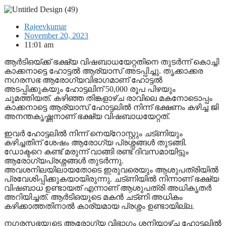
Rajeevkumar
November 20, 2023
11:01 am
ആർടിഒയ്ക്ക് ഭക്ഷ്യ വിഷബാധയേറ്റതിനെ തുടർന്ന് കൊച്ചി
കാക്കനാട്ടെ ഹോട്ടൽ ആര്യാസ് അടപ്പിച്ചു. തൃക്കാക്കര
നഗരസഭ ആരോഗ്യവിഭാഗമാണ് ഹോട്ടൽ
അടപ്പിക്കുകയും ഹോട്ടലിന് 50,000 രൂപ പിഴയും
ചുമത്തിയത്. കഴിഞ്ഞ തിങ്കളാഴ്ച രാവിലെ മകനോടൊപ്പം
കാക്കനാട്ടെ ആര്യാസ് ഹോട്ടലിൽ നിന്ന് ഭക്ഷണം കഴിച്ച ജി
അനന്തകൃഷ്ണനാണ് ഭക്ഷ്യ വിഷബാധയേറ്റത്.
ഇവർ ഹോട്ടലിൽ നിന്ന് നെയ്റോസ്റ്റും ചട്ണിയും
കഴിച്ചതിന് ശേഷം ആരോഗ്യ പ്രശ്നങ്ങൾ തുടങ്ങി.
ഡോക്ടറെ കണ്ട് മരുന്ന് വാങ്ങി രണ്ട് ദിവസമായിട്ടും
ആരോഗ്യപ്രശ്നങ്ങൾ തുടർന്നു.
അവശനിലയിലായതോടെ ഇരുവരെയും ആശുപത്രിയിൽ
പ്രവേശിപ്പിക്കുകയായിരുന്നു. ചട്ണിയിൽ നിന്നാണ് ഭക്ഷ്യ
വിഷബാധ ഉണ്ടായത് എന്നാണ് ആശുപത്രി അധികൃതർ
അറിയിച്ചത്. ആർടിഒയുടെ മകൻ ചട്ണി അധികം
കഴിക്കാത്തതിനാൽ കാര്യമായ പ്രശ്നം ഉണ്ടായില്ല.
നഗരസഭയുടെ ആരോഗ്യ വിഭാഗം ശനിയാഴ്ച ഹോട്ടലിൽ