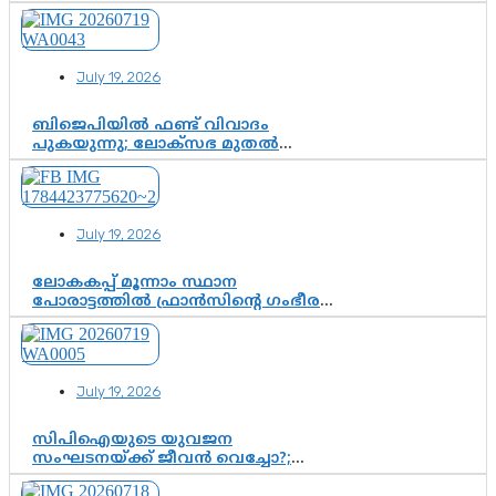
ചെന്നിത്തല; ആർ. ഹരികുമാറിന്റെ
സപ്തതി ആഘോഷങ്ങൾക്ക്
പ്രൗഢമായ തുടക്കം
July 19, 2026
ബിജെപിയിൽ ഫണ്ട് വിവാദം
പുകയുന്നു; ലോക്സഭ മുതൽ
നിയമസഭ വരെ 140 മണ്ഡലങ്ങളിലെ
ഫണ്ട് വിനിയോഗം
പരിശോധിക്കുമോ? കേന്ദ്രത്തിനും
ആർഎസ്എസിനും കേരള
July 19, 2026
ഘടകത്തോട് അതൃപ്തി
ലോകകപ്പ് മൂന്നാം സ്ഥാന
പോരാട്ടത്തിൽ ഫ്രാൻസിന്റെ ഗംഭീര
തിരിച്ചുവരവ്; ഗോൾവേട്ടയിൽ
മെസ്സിയെ മറികടന്ന് എംബാപ്പെ
July 19, 2026
സിപിഐയുടെ യുവജന
സംഘടനയ്ക്ക് ജീവൻ വെച്ചോ?;
ജിസ്മോന്റെ വിമർശനം രാഷ്ട്രീയ