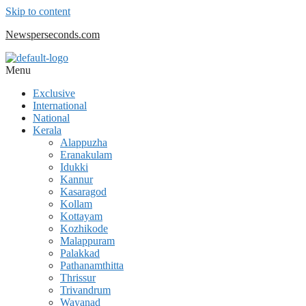
Skip to content
Newsperseconds.com
Menu
Exclusive
International
National
Kerala
Alappuzha
Eranakulam
Idukki
Kannur
Kasaragod
Kollam
Kottayam
Kozhikode
Malappuram
Palakkad
Pathanamthitta
Thrissur
Trivandrum
Wayanad