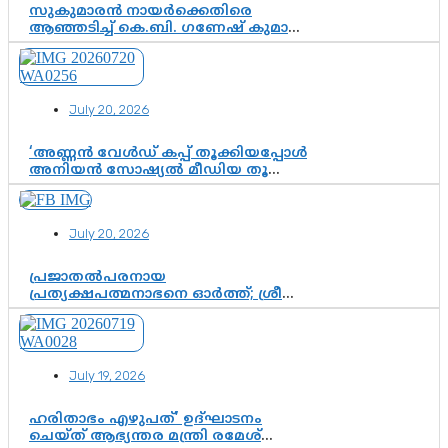
സുകുമാരൻ നായർക്കെതിരെ
ആഞ്ഞടിച്ച് കെ.ബി. ഗണേഷ് കുമാർ,
വി.ഡി. സതീശന് പൂർണ പിന്തുണ
July 20, 2026
‘അണ്ണൻ വേൾഡ് കപ്പ് തൂക്കിയപ്പോൾ
അനിയൻ സോഷ്യൽ മീഡിയ തൂക്കി’;
ലാമിൻ യമാലിന്റെ
കിരീടധാരണത്തിനിടെ
ശ്രദ്ധാകേന്ദ്രമായി മൂന്ന് വയസ്സുകാരൻ
July 20, 2026
ചുണക്കുട്ടൻ
പ്രജാതൽപരനായ
പ്രത്യക്ഷപത്മനാഭനെ ഓർത്ത്; ശ്രീ
ചിത്തിര തിരുനാൾ മഹാരാജാവിന്റെ
35-ാം നാടുനീങ്ങൽ ദിനം ഇന്ന്
July 19, 2026
ഹരിതാഭം എഴുപത്’ ഉദ്ഘാടനം
ചെയ്ത് ആഭ്യന്തര മന്ത്രി രമേശ്