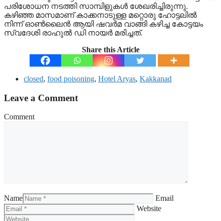
പരിശോധന നടത്തി സാമ്പിളുകൾ ശേഖരിച്ചിരുന്നു.
കഴിഞ്ഞ മാസമാണ് കാക്കനാടുള്ള മറ്റൊരു ഹോട്ടലിൽ
നിന്ന് ഓൺലൈൻ ആയി ഷവർമ വാങ്ങി കഴിച്ച കോട്ടയം
സ്വദേശി രാഹുൽ ഡി നായർ മരിച്ചത്.
Share this Article
closed
,
food poisoning
,
Hotel Aryas
,
Kakkanad
Leave a Comment
Comment
Name
Email
Website