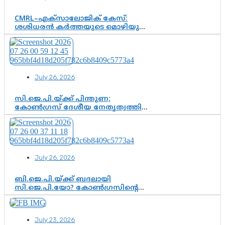
CMRL–എക്‌സാലോജിക് കേസ്:
ശശിധരൻ കർത്തയുടെ മൊഴിയുടെ
അടിസ്ഥാനത്തിൽ പിണറായി
വിജയനെ ചോദ്യം ചെയ്യുന്നതിൽ ഉടൻ
തീരുമാനം; വീണയ്‌ക്കെതിരെ
കൂടുതൽ തെളിവുകൾ പരിശോധിച്ച്
ഇഡി
July 26, 2026
സി.ജെ.പി.യ്ക്ക് പിന്തുണ;
കോൺഗ്രസ് ദേശീയ നേതൃത്വത്തിൽ
ആശങ്കയോ? പാർട്ടിക്കുള്ളിൽ
ഭിന്നാഭിപ്രായമെന്ന വിലയിരുത്തൽ
July 26, 2026
ബി.ജെ.പി.യ്ക്ക് ബദലായി
സി.ജെ.പി.യോ? കോൺഗ്രസിന്റെ
രാഷ്ട്രീയ ഇടം കൈവശപ്പെടുത്താൻ
സിജെപി ഉയർന്നുകഴിഞ്ഞോ?
ഇന്ത്യൻ രാഷ്ട്രീയത്തിലെ പുതിയ
July 23, 2026
വഴിത്തിരിവ്