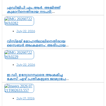
എഡിജിപി എം.ആർ. അജിത്ത്
കുമാറിനെതിരായ നടപടി:
സസ്പെൻഷനിൽ ഒതുങ്ങുമോ,
അതോ കൂടുതൽ കടുത്ത
നടപടികളിലേക്കോ?
July 22, 2026
വിസ്മയ് മോഹൻലാലിനെതിരായ
സൈബർ ആക്രമണം; അഭിപ്രായ
സ്വാതന്ത്ര്യത്തെ നിശ്ശബ്ദമാക്കുന്ന
ഡിജിറ്റൽ ഗുണ്ടായിസത്തിന് അറുതി
വേണം
July 22, 2026
ഇ.ഡി. ഉദ്യോഗസ്ഥരെ ആക്രമിച്ച
കേസ്: ഏഴ് പ്രതികളുടെ ജാമ്യാപേക്ഷ
വീണ്ടും തള്ളി; അന്വേഷണം തുടരാൻ
കോടതി അനുമതി
July 21, 2026